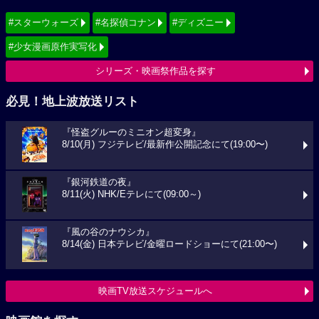
#スターウォーズ
#名探偵コナン
#ディズニー
#少女漫画原作実写化
シリーズ・映画祭作品を探す
必見！地上波放送リスト
『怪盗グルーのミニオン超変身』
8/10(月) フジテレビ/最新作公開記念にて(19:00〜)
『銀河鉄道の夜』
8/11(火) NHK/Eテレにて(09:00～)
『風の谷のナウシカ』
8/14(金) 日本テレビ/金曜ロードショーにて(21:00〜)
映画TV放送スケジュールへ