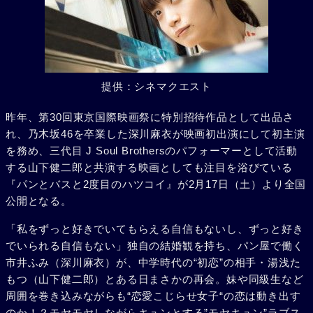
提供：シネマクエスト
昨年、第30回東京国際映画祭に特別招待作品として出品さ
れ、乃木坂46を卒業した深川麻衣が映画初出演にして初主演
を務め、三代目 J Soul Brothersのパフォーマーとして活動
する山下健二郎と共演する映画としても注目を浴びている
『パンとバスと2度目のハツコイ』が2月17日（土）より全国
公開となる。
「私をずっと好きでいてもらえる自信もないし、ずっと好き
でいられる自信もない」独自の結婚観を持ち、パン屋で働く
市井ふみ（深川麻衣）が、中学時代の“初恋”の相手・湯浅た
もつ（山下健二郎）とある日まさかの再会。妹や同級生など
周囲を巻き込みながらも“恋愛こじらせ女子“の恋は動き出す
のか！？モヤモヤしながらキュンとする”モヤキュン”ラブス