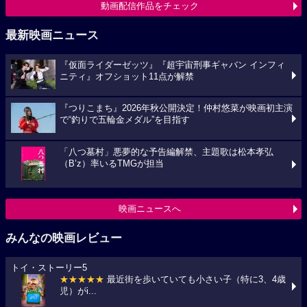
動画配信作品をチェック
最新映画ニュース
『仮面ライダーゼッツ』『超宇宙刑事ギャバン インフィ
ニティ』オフショット11点が解禁
『つりこまち』2026年秋公開決定！仲村悠菜が映画初主演
で“釣りで五輪金メダル”を目指す
「八つ墓村」悪夢的な予告編解禁、主題歌は松本孝弘
（B’z）率いるTMGが担当
映画ニュースへ
みんなの映画レビュー
トイ・ストーリー5
★★★★★
最近街を歩いていても小さい子（特に3、4歳
児）がi...