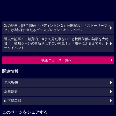
次の記事：[終了]映画『パディントン２』公開記念！「ストーリーブッ
ク」が3名様に当たるグッズプレゼントキャンペーン
過去の記事：古舘寛治、今まで見た事ない！と松岡茉優の熱唱を大絶
賛！「歌唱シーンの斬新さはすごい発見！」『勝手にふるえてろ』ト
ークイベント
映画ニュース一覧へ
関連情報
乃木坂46
深川麻衣
山下健二郎
このページをシェアする