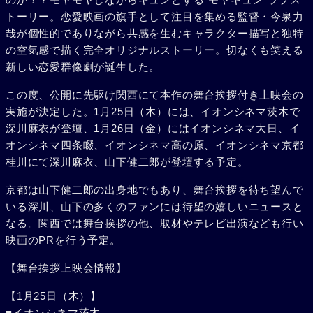
トーリー。恋愛映画の旗手として注目を集める監督・今泉力
哉が個性的でありながら共感を生むキャラクター描写と独特
の空気感で描く完全オリジナルストーリー。切なくも笑える
新しい恋愛群像劇が誕生した。
この度、公開に先駆け関西にて本作の舞台挨拶付き上映会の
実施が決定した。1月25日（木）には、イオンシネマ茨木で
深川麻衣が登壇、1月26日（金）にはイオンシネマ大日、イ
オンシネマ四条畷、イオンシネマ高の原、イオンシネマ京都
桂川にて深川麻衣、山下健二郎が登壇する予定。
京都は山下健二郎の出身地でもあり、舞台挨拶を待ち望んで
いる深川、山下の多くのファンには待望の嬉しいニュースと
なる。関西では舞台挨拶の他、取材やテレビ出演なども行い
映画のPRを行う予定。
【舞台挨拶上映会情報】
【1月25日（木）】
■イオンシネマ茨木