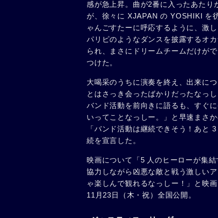
感が急上昇。曲が2番に入ったあたり
が、徐々に XJAPAN の YOSHI
ゃんごすたーに呼応するように、激し
パリピのようなダンスを披露するオカ
られ、まさにドリームチームだけがで
つけた。
大喝采のうちに演奏を終え、出来につ
とはさっき会ったばかりだったなっし
バンド活動を前向きに語るも、すぐに
いってことなっしー。」と早速まさか
「バンド活動は継続できそう！あと 
続を宣言した。
映画について「5 人のヒーローが集結
協力しながら凶悪な敵と戦う激しいア
ゃ楽しんで観れるなっしー！」と映画
11月23日（木・祝）全国公開。