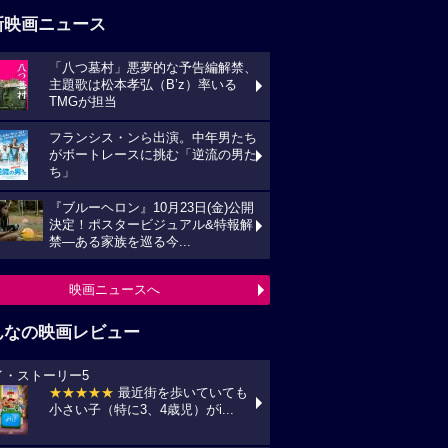
新映画ニュース
「八つ墓村」悪夢的な予告編解禁、
主題歌は松本孝弘（B’z）率いる
TMGが担当
フランシス・ンら出演。中年男たち
がボートレースに挑む「逆流の男た
ち」
『ブルーヘロン』10月23日(金)公開
決定！ポスタービジュアル&特報解
禁―ある家族を巡る今...
映画ニュースへ
んなの映画レビュー
イ・ストーリー5
★★★★★
最近街を歩いていても
小さい子（特に3、4歳児）がi...