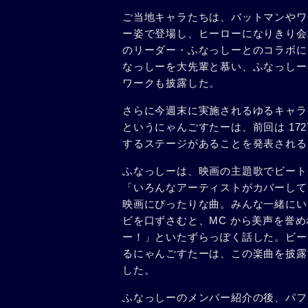
ご当地キャラたちは、バットマンやワ
ー姿で登場し、ヒーローになりきり会
のリーダー・ふなっしーとのコラボに
なっしーを大先輩と慕い、ふなっしー
ワークも披露した。
さらに今週末に実施されるゆるキャラグ
というにゃんごすたーは、前回は 172
するステージがあることを発表される
ふなっしーは、映画の主題歌でビート
「いろんなアーティストがカバーして
映画にぴったりな曲。みんな一緒にい
ビを口ずさむと、MC から美声を誉
ー！」といたずらっぽく話した。ビー
るにゃんごすたーは、この楽曲を披露
した。
ふなっしーのメンバー紹介の後、パフ