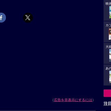
映
カ
大
あ
（
広告を非表示にするには
）
注