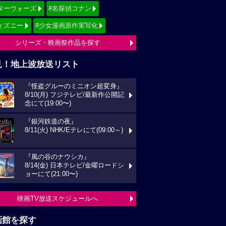
ターウォーズ
#名探偵コナン
ィズニー
#少女漫画原作実写化
シリーズ・映画祭作品を探す
見！地上波放送リスト
『怪盗グルーのミニオン超変身』
8/10(月) フジテレビ/最新作公開記
念にて(19:00〜)
『銀河鉄道の夜』
8/11(火) NHK/Eテレにて(09:00～)
『風の谷のナウシカ』
8/14(金) 日本テレビ/金曜ロードシ
ョーにて(21:00〜)
映画TV放送スケジュールへ
画館を探す