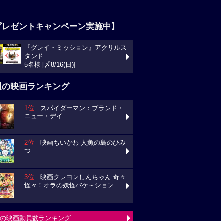
プレゼントキャンペーン実施中】
『グレイ・ミッション』アクリルス
タンド
5名様 [〆8/16(日)]
週の映画ランキング
1位
スパイダーマン：ブランド・
ニュー・デイ
2位
映画ちいかわ 人魚の島のひみ
つ
3位
映画クレヨンしんちゃん 奇々
怪々！オラの妖怪バケ～ション
の映画動員数ランキング