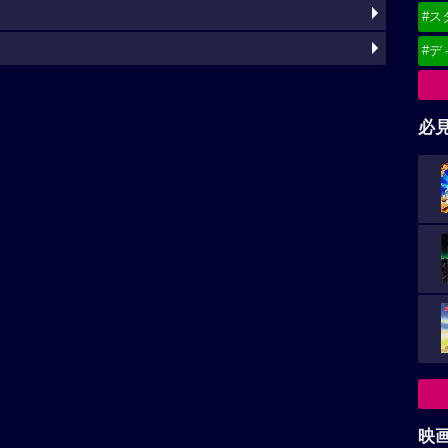
#ス
#デ
必
映