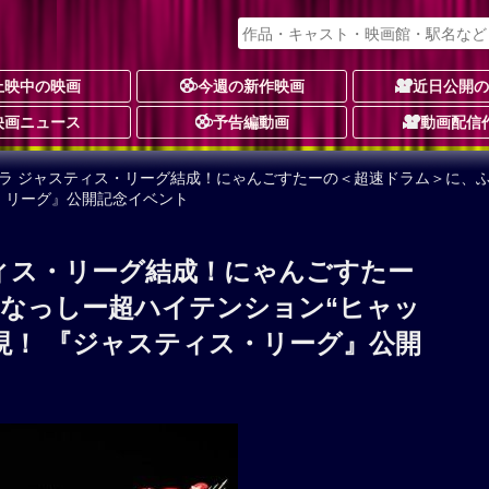
上映中の映画
今週の新作映画
近日公開
映画ニュース
予告編動画
動画配信
ャラ ジャスティス・リーグ結成！にゃんごすたーの＜超速ドラム＞に、
・リーグ』公開記念イベント
ィス・リーグ結成！にゃんごすたー
なっしー超ハイテンション“ヒャッ
現！ 『ジャスティス・リーグ』公開