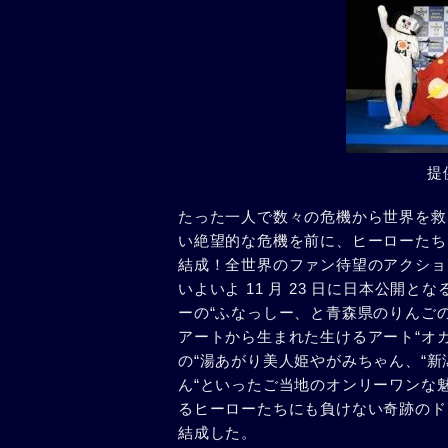
提
たった一人で数々の危機から世界を救
い絶望的な危機を前に、ヒーローたち
結成！全世界のファン待望のアクショ
いよいよ 11 月 23 日に日本公
ーの“ふなっしー、と青森県のりんご
アートから生まれた生けるアート“オ
の“湯あがり美人姫やがみちゃん、“新
ん“といったご当地のオンリーワンな
るヒーローたちにも負けない奇跡のド
結成した。