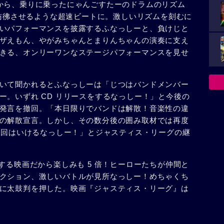
から、乗りに乗ったにゃんごすたーのドラムのリズム
KI を彷彿させるような超速ビートに。激しいリズムを刻むに
いパフォーマンスを披露するふなっしーと、負けじと
ザえもん、やがみちゃんとまりんちゃんの演奏に支え
きる、オンリーワンなステージパフォーマンスを見せ
いて聞かれるとふなっしーは「じつはバンドメンバー
ー。いずれ CD リリースをするなっしー！」と今後の
発言を撤回。「本日限りでバンドは解散！音楽性の違
の解散宣言。しかし、その数分後の囲み取材では再度
3 回はいけるなっしー！」とジャスティス・リーグの継
する映画だから楽しみも 5 倍！ヒーローたちが仲間と
クション、激しいバトルが見所なっしー！めちゃくち
に太鼓判を押した。映画『ジャスティス・リーグ』は