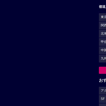
都道
東
関
北
甲
中
九
お
ア
SF