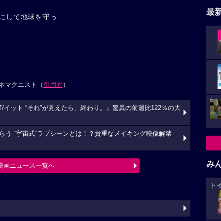
最
にして地球を守っ...
ネマクエスト（
引用元
）
/イット “それ”が見えたら、終わり。』驚異の前週比122％の大
う “宇宙式”ラブシーンとは！？貴重なメイキング映像解禁
み
映画ニュース一覧へ
ト