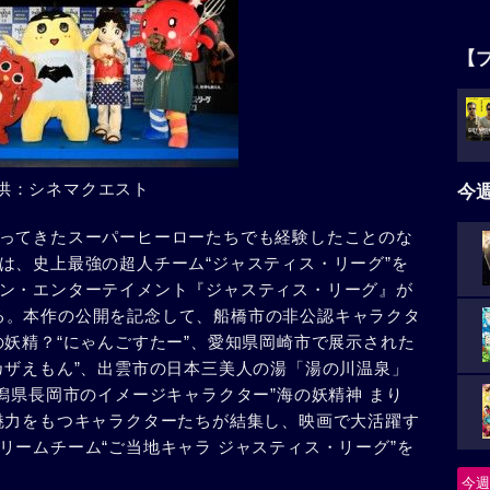
【
供：シネマクエスト
今
ってきたスーパーヒーローたちでも経験したことのな
は、史上最強の超人チーム“ジャスティス・リーグ”を
ン・エンターテイメント『ジャスティス・リーグ』が
開となる。本作の公開を記念して、船橋市の非公認キャラクタ
の妖精？“にゃんごすたー”、愛知県岡崎市で展示された
カザえもん”、出雲市の日本三美人の湯「湯の川温泉」
潟県長岡市のイメージキャラクター”海の妖精神 まり
魅力をもつキャラクターたちが結集し、映画で大活躍す
リームチーム“ご当地キャラ ジャスティス・リーグ”を
今週