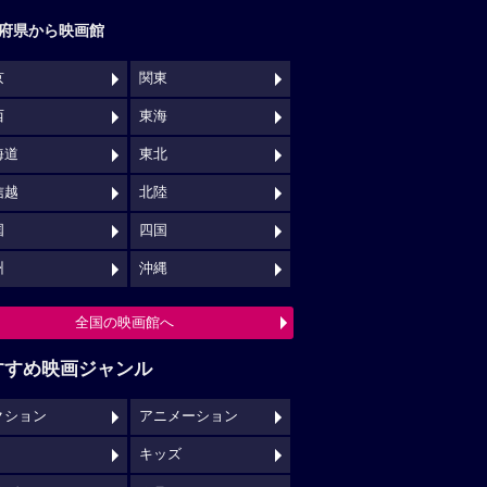
府県から映画館
京
関東
西
東海
海道
東北
信越
北陸
国
四国
州
沖縄
全国の映画館へ
すすめ映画ジャンル
クション
アニメーション
キッズ