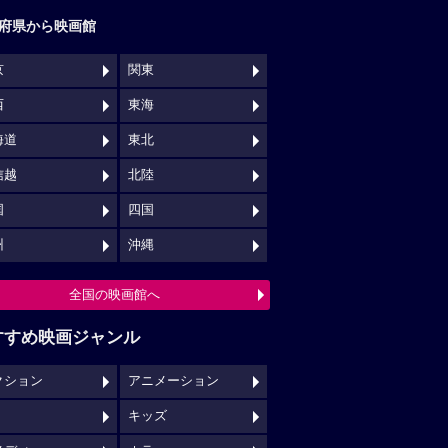
府県から映画館
京
関東
西
東海
海道
東北
信越
北陸
国
四国
州
沖縄
全国の映画館へ
すすめ映画ジャンル
クション
アニメーション
キッズ