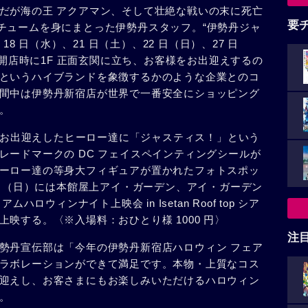
だが海の王 アクアマン、そして壮絶な戦いの末に死亡
要
チュームを身にまとった伊勢丹スタッフ。“伊勢丹ジャ
18 日（水）、21 日（土）、22 日（日）、27 日
の開店時に1F 正面玄関に立ち、お客様をお出迎えするの
というハイブランドを象徴するかのような企業とのコ
間中は伊勢丹新宿店が世界で一番安全にショッピング
。
3 日間はお出迎えしたヒーロー達に「ジャスティス！」という
レードマークの DC フェイスペインティングシールが
ーロー達の等身大フィギュアが置かれたフォトスポッ
 29 日（日）には本館屋上アイ・ガーデン、アイ・ガーデン
ハロウィンナイト上映会 in Isetan Roof top シア
映する。〈※入場料：おひとり様 1000 円〉
注
勢丹宣伝部は「今年の伊勢丹新宿店ハロウィン フェア
ラボレーションができて満足です。本物・上質なコス
迎えし、お客さまにもお楽しみいただけるハロウィン
。