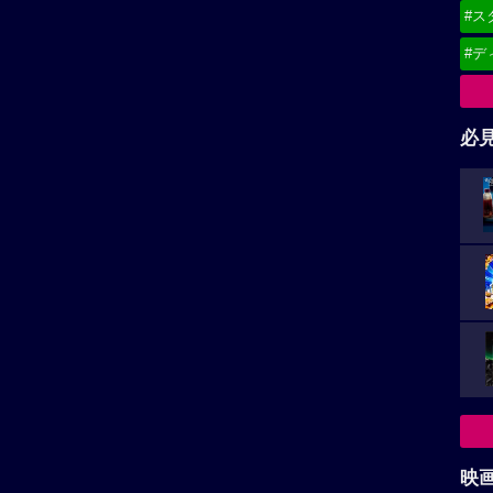
#ス
#デ
必
映