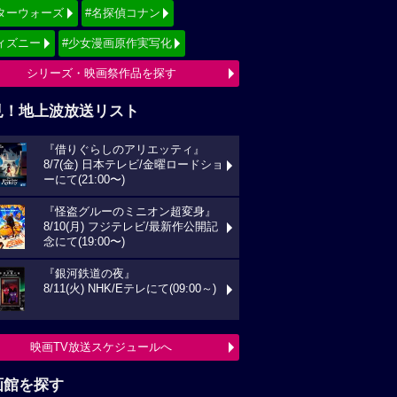
ターウォーズ
#名探偵コナン
ィズニー
#少女漫画原作実写化
シリーズ・映画祭作品を探す
見！地上波放送リスト
『借りぐらしのアリエッティ』
8/7(金) 日本テレビ/金曜ロードショ
ーにて(21:00〜)
『怪盗グルーのミニオン超変身』
8/10(月) フジテレビ/最新作公開記
念にて(19:00〜)
『銀河鉄道の夜』
8/11(火) NHK/Eテレにて(09:00～)
映画TV放送スケジュールへ
画館を探す