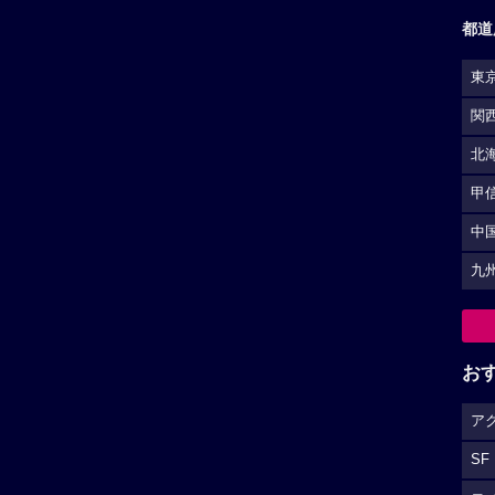
都道
東
関
北
甲
中
九
お
ア
SF