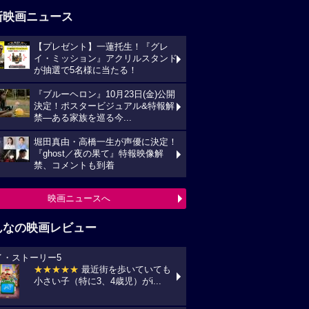
新映画ニュース
【プレゼント】一蓮托生！『グレ
イ・ミッション』アクリルスタンド
が抽選で5名様に当たる！
『ブルーヘロン』10月23日(金)公開
決定！ポスタービジュアル&特報解
禁―ある家族を巡る今...
堀田真由・高橋一生が声優に決定！
『ghost／夜の果て』特報映像解
禁、コメントも到着
映画ニュースへ
んなの映画レビュー
イ・ストーリー5
★★★★★
最近街を歩いていても
小さい子（特に3、4歳児）がi...