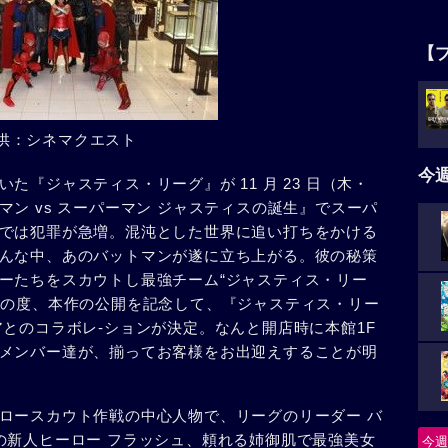
【
供：シネマクエスト
今
『ジャスティス・リーグ』が 11 月 23 日（木・
ン vs スーパーマン ジャスティスの誕生』でスーパ
では犯罪が急増。混沌とした世界に追い打ちをかける
んな中、あのバットマンが遂に立ち上がる。彼の秘策
ーたちをスカウトし最強チーム“ジャスティス・リー
この度、本作の公開を記念して、『ジャスティス・リー
アとのコラボレ-ションが決定。なんと開店時に本館1F
メンバー達が、揃ってお客様をお出迎えすることが明
ロースカウト作戦の中心人物で、リーグのリーダー バ
の新人ヒーロー フラッシュ、頼れる姉御肌で最強美女
今週