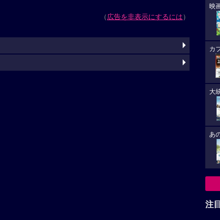
映
（
広告を非表示にするには
）
カ
大
あ
注