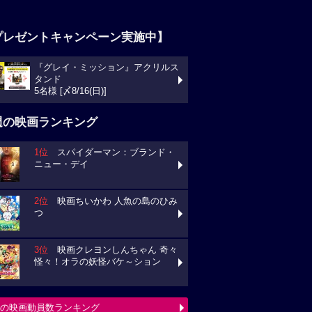
プレゼントキャンペーン実施中】
『グレイ・ミッション』アクリルス
タンド
5名様 [〆8/16(日)]
週の映画ランキング
1位
スパイダーマン：ブランド・
ニュー・デイ
2位
映画ちいかわ 人魚の島のひみ
つ
3位
映画クレヨンしんちゃん 奇々
怪々！オラの妖怪バケ～ション
の映画動員数ランキング