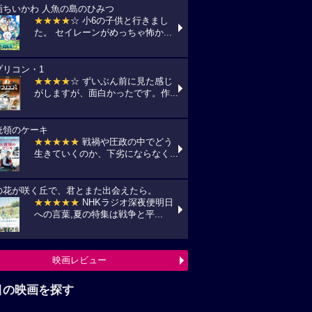
画ちいかわ 人魚の島のひみつ
★★★★
☆ 小6の子供と行きまし
た。 セイレーンがめっちゃ怖か...
プリコン・1
★★★★
☆ ずいぶん前に見た感じ
がしますが、面白かったです。作...
統領のケーキ
★★★★★
戦禍や圧政の中でどう
生きていくのか、下劣にならなく...
の花が咲く丘で、君とまた出会えたら。
★★★★★
NHKラジオ深夜便明日
への言葉,夏の特集は戦争と平...
映画レビュー
目の映画を探す