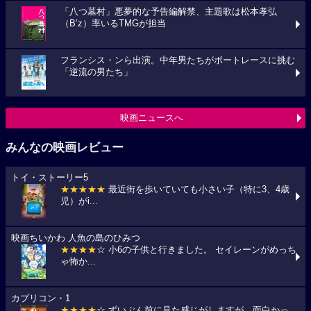
「八つ墓村」悪夢的な予告編解禁、主題歌は松本孝弘
（B’z）率いるTMGが担当
フランシス・ンら出演。中年男たちがボートレースに挑む
「逆流の男たち」
映画ニュースへ
みんなの映画レビュー
トイ・ストーリー5
★★★★★
最近街を歩いていても小さい子（特に3、4歳
児）がi...
映画ちいかわ 人魚の島のひみつ
★★★★
☆ 小6の子供と行きました。 セイレーンがめっち
ゃ怖か...
カプリコン・1
★★★★
☆ ずいぶん前に見た感じがしますが、面白かっ