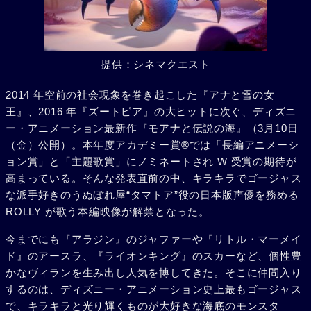
提供：シネマクエスト
2014 年空前の社会現象を巻き起こした『アナと雪の女
王』、2016 年『ズートピア』の大ヒットに次ぐ、ディズニ
ー・アニメーション最新作『モアナと伝説の海』（3月10日
（金）公開）。本年度アカデミー賞®では「長編アニメーシ
ョン賞」と「主題歌賞」にノミネートされ W 受賞の期待が
高まっている。そんな発表直前の中、キラキラでゴージャス
な派手好きのうぬぼれ屋“タマトア”役の日本版声優を務める
ROLLY が歌う本編映像が解禁となった。
今までにも『アラジン』のジャファーや『リトル・マーメイ
ド』のアースラ、『ライオンキング』のスカーなど、個性豊
かなヴィランを生み出し人気を博してきた。そこに仲間入り
するのは、ディズニー・アニメーション史上最もゴージャス
で、キラキラと光り輝くものが大好きな海底のモンスタ