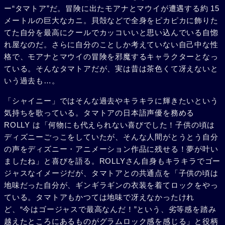
ー“タマトア”だ。冒険に出たモアナとマウイが遭遇する約 15
メートルの巨大なカニ。貝殻などで全身をピカピカに飾りた
てた自分を最高にクールでカッコいいと思い込んでいる自惚
れ屋なのだ。さらに自分のことしか考えていない自己中な性
格で、モアナとマウイの冒険を邪魔するキャラクターとなっ
ている。そんなタマトアだが、実は昔は茶色くて冴えないと
いう過去も…。
「シャイニー」ではそんな過去やキラキラに輝きたいという
気持ちを歌っている。タマトアの日本語声優を務める
ROLLY は「何物にも代えられない喜びでした！子供の頃は
ディズニーごっこをしていたが、そんな人間がとうとう自分
の声をディズニー・アニメーション作品に残せる！夢が叶い
ましたね」と喜びを語る。ROLLYさん自身もキラキラでゴー
ジャスなイメージだが、タマトアとの共通点を「子供の頃は
地味だった自分が、ギンギラギンの衣装を着てロックをやっ
ている。タマトアもかつては地味で冴えなかったけれ
ど、“今はゴージャスで最高なんだ！”という、劣等感を踏み
越えたところにあるものがグラムロック感を感じる」と役柄