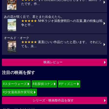
たです。作...
あの花が咲く丘で、君とまた出会えたら。
★★★★★
NHKラジオ深夜便明日への言葉,夏の特集は戦
争と平...
オールド・オーク
★★★★★
素直にいい作品だったと思います。 それにし
ても、永...
映画レビュー
注目の映画を探す
#スターウォーズ
#名探偵コナン
#ディズニー
#少女漫画原作実写化
シリーズ・映画祭作品を探す