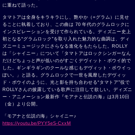
に重ねて語った。
タマトアは全身をキラキラにし、艶やか（=グラム）に見せ
ることに執着しており、この曲は 70 年代のグラムロックに
インスピレーションを受けて作られている。ディズニー史上
初となる“グラムロック”を取り入れた魅力的な曲調は、ディ
ズニーミュージックにさらなる進化をもたらした。ROLLY
は「シャイニー」について「タマトアはロックシンガーなん
だけどちょっと声が低いのがすごくデヴィット・ボウイ的で
した。ギンギラギンのクールな感じもデヴィット・ボウイっ
ぽい。」と語る。グラムロックで一世を風靡したデヴィッ
ド・ボウイのように、光と影を持ち合わせる“タマトア”役で
ROLLYさんの披露している歌声に注目して欲しい。ディズニ
ー・アニメーション最新作『モアナと伝説の海』は3月10日
（金）より公開。
「モアナと伝説の海」シャイニー♪
https://youtu.be/PYY5eS-CxxM