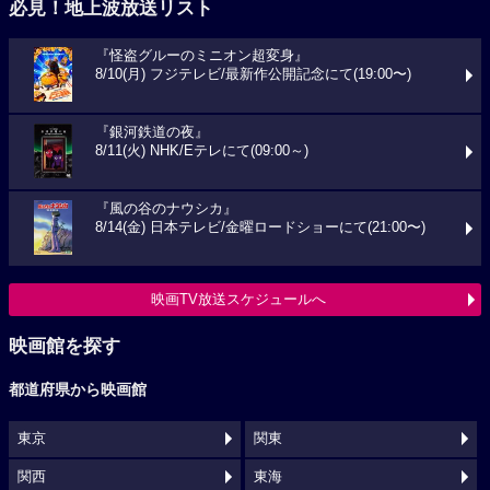
必見！地上波放送リスト
『怪盗グルーのミニオン超変身』
8/10(月) フジテレビ/最新作公開記念にて(19:00〜)
『銀河鉄道の夜』
8/11(火) NHK/Eテレにて(09:00～)
『風の谷のナウシカ』
8/14(金) 日本テレビ/金曜ロードショーにて(21:00〜)
映画TV放送スケジュールへ
映画館を探す
都道府県から映画館
東京
関東
関西
東海