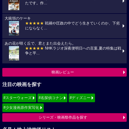
たです。作...
大統領のケーキ
★★★★★
戦禍や圧政の中でどう生きていくのか、下劣
にならなく...
あの花が咲く丘で、君とまた出会えたら。
★★★★★
NHKラジオ深夜便明日への言葉,夏の特集は戦
争と平...
映画レビュー
注目の映画を探す
#スターウォーズ
#名探偵コナン
#ディズニー
#少女漫画原作実写化
シリーズ・映画祭作品を探す