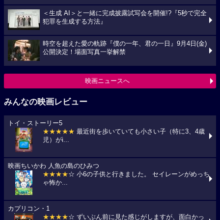
＜生成 AI＞と一緒に完成披露試写会を開催!?『5秒で完全
犯罪を生成する方法』
時空を超えた愛の軌跡『僕の一年、君の一日』9月4日(金)
公開決定！場面写真一挙解禁
映画ニュースへ
みんなの映画レビュー
トイ・ストーリー5
★★★★★
最近街を歩いていても小さい子（特に3、4歳
児）がi...
映画ちいかわ 人魚の島のひみつ
★★★★
☆ 小6の子供と行きました。 セイレーンがめっち
ゃ怖か...
カプリコン・1
★★★★
☆ ずいぶん前に見た感じがしますが、面白かっ