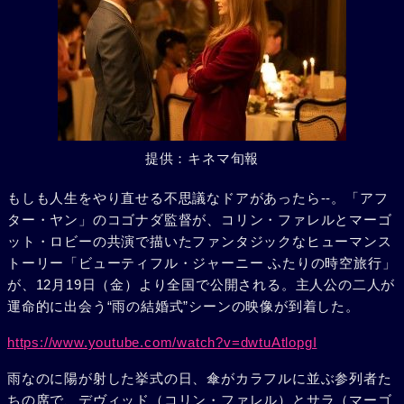
提供：キネマ旬報
もしも人生をやり直せる不思議なドアがあったら--。「アフ
ター・ヤン」のコゴナダ監督が、コリン・ファレルとマーゴ
ット・ロビーの共演で描いたファンタジックなヒューマンス
トーリー「ビューティフル・ジャーニー ふたりの時空旅行」
が、12月19日（金）より全国で公開される。主人公の二人が
運命的に出会う“雨の結婚式”シーンの映像が到着した。
https://www.youtube.com/watch?v=dwtuAtlopgI
雨なのに陽が射した挙式の日、傘がカラフルに並ぶ参列者た
ちの席で、デヴィッド（コリン・ファレル）とサラ（マーゴ