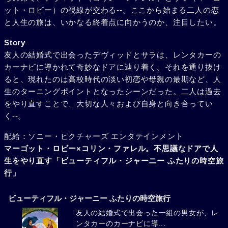
ット・ロビー）の視線が交わる--。ここから始まる二人の恋
と人生の旅は、いかなる終着点に向かうのか、注目したい。
Story
友人の結婚式で出会ったデヴィッドとサラは、レンタカーの
カーナビに導かれて奇妙なドアに辿り着く。それを通り抜け
ると、現れたのは高校時代の淡い初恋や母親の最期など、人
生のターニングポイントとなったシーンだった。二人は過去
をやり直すことで、大切な人々および自身と向き合ってい
く--。
配給：ソニー・ピクチャーズ エンタテインメント
マーゴット・ロビー×コリン・ファレル。不思議なドアで人
生をやり直す「ビューティフル・ジャーニー ふたりの時空旅
行」
ビューティフル・ジャーニー ふたりの時空旅行
友人の結婚式で出会った一組の男女が、レ
ンタカーのカーナビに導...