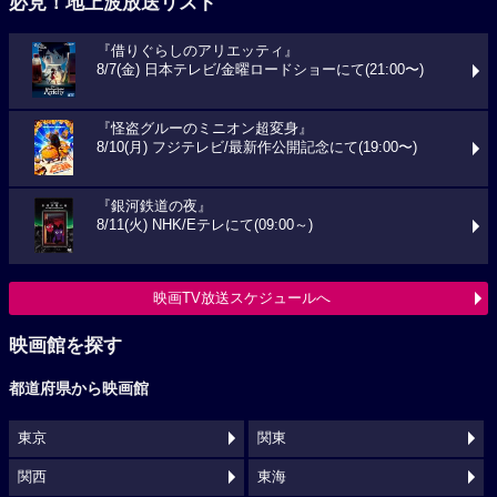
必見！地上波放送リスト
『借りぐらしのアリエッティ』
8/7(金) 日本テレビ/金曜ロードショーにて(21:00〜)
『怪盗グルーのミニオン超変身』
8/10(月) フジテレビ/最新作公開記念にて(19:00〜)
『銀河鉄道の夜』
8/11(火) NHK/Eテレにて(09:00～)
映画TV放送スケジュールへ
映画館を探す
都道府県から映画館
東京
関東
関西
東海