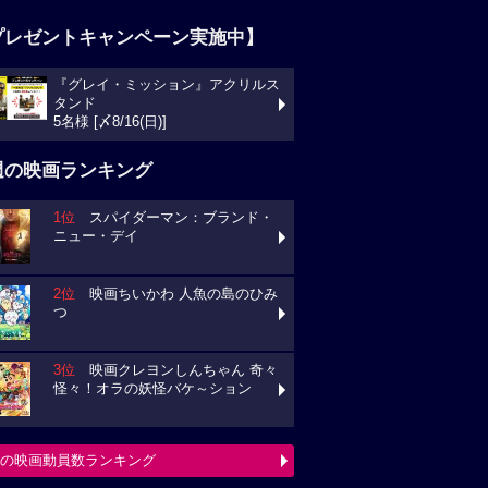
プレゼントキャンペーン実施中】
『グレイ・ミッション』アクリルス
タンド
5名様 [〆8/16(日)]
週の映画ランキング
1位
スパイダーマン：ブランド・
ニュー・デイ
2位
映画ちいかわ 人魚の島のひみ
つ
3位
映画クレヨンしんちゃん 奇々
怪々！オラの妖怪バケ～ション
の映画動員数ランキング