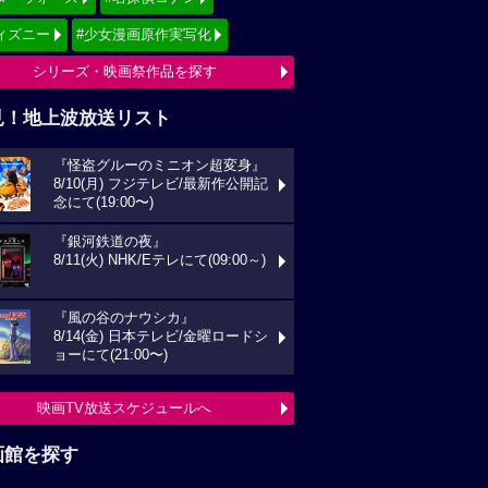
ィズニー
#少女漫画原作実写化
シリーズ・映画祭作品を探す
見！地上波放送リスト
『怪盗グルーのミニオン超変身』
8/10(月) フジテレビ/最新作公開記
念にて(19:00〜)
『銀河鉄道の夜』
8/11(火) NHK/Eテレにて(09:00～)
『風の谷のナウシカ』
8/14(金) 日本テレビ/金曜ロードシ
ョーにて(21:00〜)
映画TV放送スケジュールへ
画館を探す