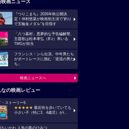
新映画ニュース
『つりこまち』2026年秋公開決
定！仲村悠菜が映画初主演で“釣り
で五輪金メダル”を目指す
「八つ墓村」悪夢的な予告編解禁、
主題歌は松本孝弘（B’z）率いる
TMGが担当
フランシス・ンら出演。中年男たち
がボートレースに挑む「逆流の男た
ち」
映画ニュースへ
んなの映画レビュー
イ・ストーリー5
★★★★★
最近街を歩いていても
小さい子（特に3、4歳児）がi...
画ちいかわ 人魚の島のひみつ