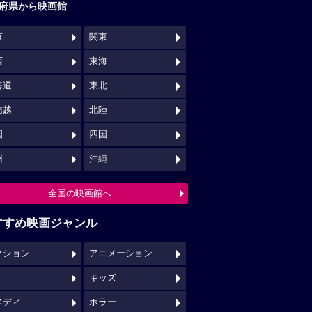
府県から映画館
京
関東
西
東海
海道
東北
信越
北陸
国
四国
州
沖縄
全国の映画館へ
すすめ映画ジャンル
クション
アニメーション
キッズ
メディ
ホラー