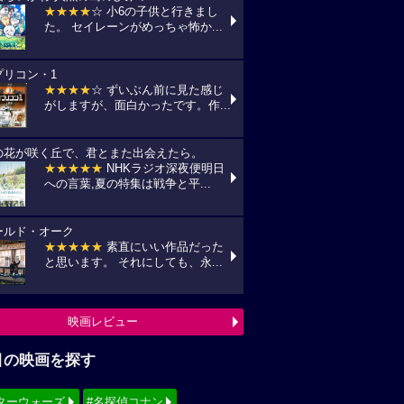
★★★★
☆ 小6の子供と行きまし
た。 セイレーンがめっちゃ怖か...
プリコン・1
★★★★
☆ ずいぶん前に見た感じ
がしますが、面白かったです。作...
の花が咲く丘で、君とまた出会えたら。
★★★★★
NHKラジオ深夜便明日
への言葉,夏の特集は戦争と平...
ールド・オーク
★★★★★
素直にいい作品だった
と思います。 それにしても、永...
映画レビュー
目の映画を探す
ターウォーズ
#名探偵コナン