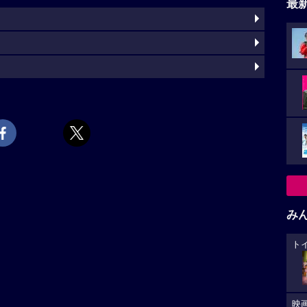
最
み
ト
映