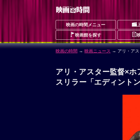
映画の時間メニュー
映画館を探す
映画の時間
→
映画ニュース
→ アリ・ア
アリ・アスター監督×ホ
スリラー「エディント