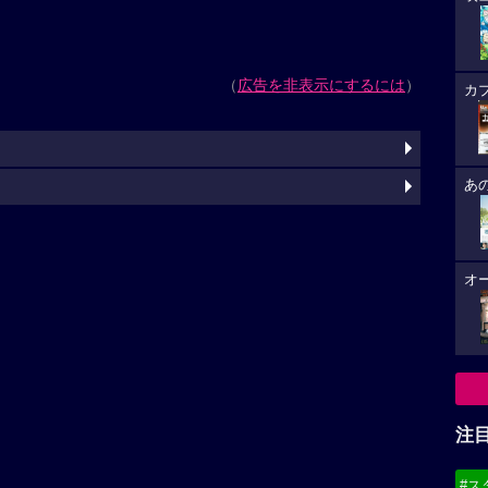
（
広告を非表示にするには
）
カ
あ
オ
注
#ス