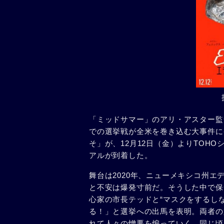
「ミッドサマー」のアリ・アスター監
での選挙戦が全米を巻き込む大事件に
そ」が、12月12日（金）よりTOH
アルが到着した。
舞台は2020年、ニューメキシコ州
と不安は爆発寸前だ。そうした中で保安
心家の市長テッドと“マスクをするし
る！」と選挙への出馬を表明。両者の
れて人々の憎悪を煽っていく。同じ頃