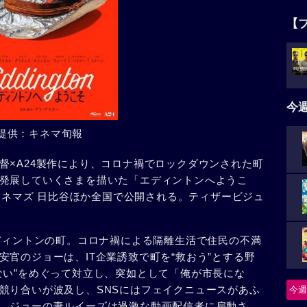
【
今
提供：キネマ旬報
督×A24製作により、コロナ禍でロックダウンされた町
発展していくさまを描いた「エディントンへようこ
Oシネマズ 日比谷ほか全国で公開される。ティザービジュ
エディントンの町。コロナ禍による隔離生活で住民の不満
官のジョーは、IT企業誘致で町を“救おう”とする野
ない”をめぐって対立し、突如として「俺が市長にな
競り合いが波及し、SNSにはフェイクニュースがあふ
今週
、ジョーの妻ルイーズは過激な動画配信者に扇動さ