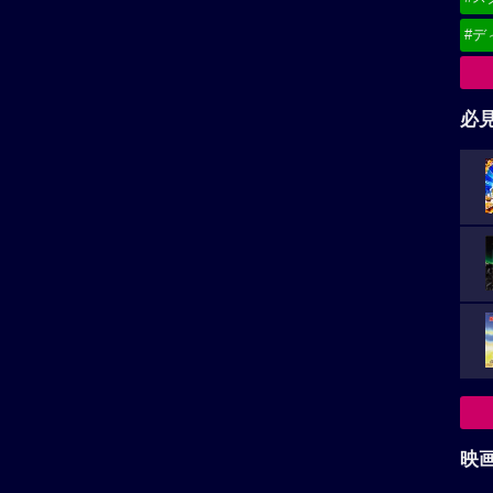
#デ
必
映