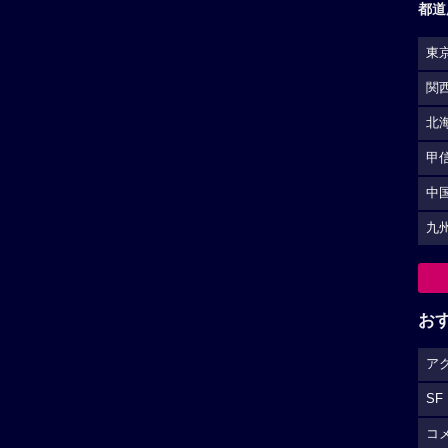
都道
東
関
北
甲
中
九
お
ア
SF
コ