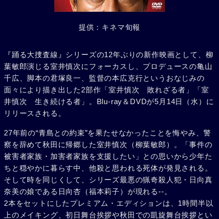
提供：キネマ旬報
『踊る大捜査線』シリーズの12年ぶりの新作映画として、柳
葉敏郎演じる室井慎次にフォーカスし、プロデュースの亀山
千広、脚本の君塚良一、監督の本広克行というおなじみの
面々により描き出した2部作「室井慎次 敗れざる者」「室
井慎次 生き続ける者」。Blu-ray＆DVDが5月14日（水）に
リリースされる。
27年前の“青島との約束”を果たせなかったことを悔やみ、警
察を辞めて秋田に帰郷した室井慎次（柳葉敏郎）。「事件の
被害者家族・加害者家族を支援したい」との思いから少年た
ちと穏やかに暮らす中、他殺と思われる死体が発見される。
そして時を同じくして、シリーズ最悪の猟奇殺人犯・日向真
奈美の娘である日向杏（福本莉子）が現れる--。
2本をセットにしたプレミアム・エディションは、1時間半以
上のメイキング、初日舞台挨拶や秋田での凱旋舞台挨拶とい