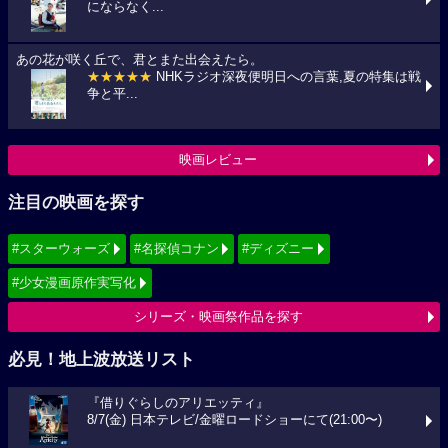
にならなく...
あの花が咲く丘で、君とまた出会えたら。
★★★★★
NHKラジオ深夜便明日への言葉,夏の特集は戦
争と平...
映画レビュー
注目の映画を探す
#スターウォーズ
#名探偵コナン
#ディズニー
#少女漫画原作実写化
シリーズ・映画祭作品を探す
必見！地上波放送リスト
『借りぐらしのアリエッティ』
8/7(金) 日本テレビ/金曜ロードショーにて(21:00〜)