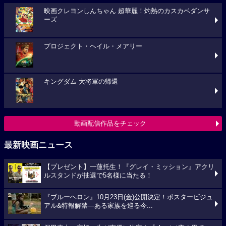
映画クレヨンしんちゃん 超華麗！灼熱のカスカベダンサ
ーズ
プロジェクト・ヘイル・メアリー
キングダム 大将軍の帰還
動画配信作品をチェック
最新映画ニュース
【プレゼント】一蓮托生！『グレイ・ミッション』アクリ
ルスタンドが抽選で5名様に当たる！
『ブルーヘロン』10月23日(金)公開決定！ポスタービジュ
アル&特報解禁―ある家族を巡る今...