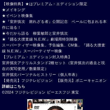
【映像特典】★はプレミアム・エディション限定
★メイキング
★イベント映像集
★『室井慎次 敗れざる者』公開記念 ベールに包まれる本
作に迫る！
★今だから語る 柳葉敏郎と室井慎次
★『踊る大捜査線 N.E.W.』劇場用特別映像
スーパーティザー映像集、予告編集、CM集、『踊る大捜査
線 N.E.W.』スーパーティザー映像
【プレミアム・エディション封入特典】
室井慎次アクリルスタンド2種セット（室井慎次の過去と現
在の実写使用／数量限定）
室井慎次パーソナルヒストリー（個人年表）
【発売元】フジテレビジョン 【販売元】ポニーキャニオン
詳細はこちら
©2024 フジテレビジョン ビーエスフジ 東宝