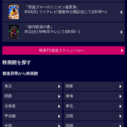
『怪盗グルーのミニオン超変身』
8/10(月) フジテレビ/最新作公開記念にて(19:00〜)
『銀河鉄道の夜』
8/11(火) NHK/Eテレにて(09:00～)
映画TV放送スケジュールへ
映画館を探す
都道府県から映画館
東京
関東
関西
東海
北海道
東北
甲信越
北陸
中国
四国