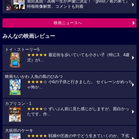
堀田真由・高橋一生が声優に決定！『ghost／夜の果て』
特報映像解禁、コメントも到着
映画ニュースへ
みんなの映画レビュー
トイ・ストーリー5
★★★★★
最近街を歩いていても小さい子（特に3、4歳
児）がi...
映画ちいかわ 人魚の島のひみつ
★★★★
☆ 小6の子供と行きました。 セイレーンがめっち
ゃ怖か...
カプリコン・1
★★★★
☆ ずいぶん前に見た感じがしますが、面白かっ
たです。作...
大統領のケーキ
★★★★★
戦禍や圧政の中でどう生きていくのか、下劣