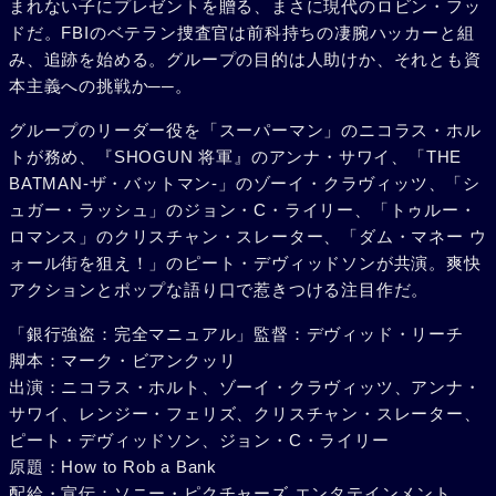
まれない子にプレゼントを贈る、まさに現代のロビン・フッ
ドだ。FBIのベテラン捜査官は前科持ちの凄腕ハッカーと組
み、追跡を始める。グループの目的は人助けか、それとも資
本主義への挑戦か──。
グループのリーダー役を「スーパーマン」のニコラス・ホル
トが務め、『SHOGUN 将軍』のアンナ・サワイ、「THE
BATMAN-ザ・バットマン-」のゾーイ・クラヴィッツ、「シ
ュガー・ラッシュ」のジョン・C・ライリー、「トゥルー・
ロマンス」のクリスチャン・スレーター、「ダム・マネー ウ
ォール街を狙え！」のピート・デヴィッドソンが共演。爽快
アクションとポップな語り口で惹きつける注目作だ。
「銀行強盗：完全マニュアル」監督：デヴィッド・リーチ
脚本：マーク・ビアンクッリ
出演：ニコラス・ホルト、ゾーイ・クラヴィッツ、アンナ・
サワイ、レンジー・フェリズ、クリスチャン・スレーター、
ピート・デヴィッドソン、ジョン・C・ライリー
原題：How to Rob a Bank
配給・宣伝：ソニー・ピクチャーズ エンタテインメント