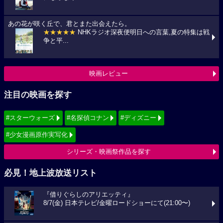
あの花が咲く丘で、君とまた出会えたら。
★★★★★
NHKラジオ深夜便明日への言葉,夏の特集は戦
争と平...
映画レビュー
注目の映画を探す
#スターウォーズ
#名探偵コナン
#ディズニー
#少女漫画原作実写化
シリーズ・映画祭作品を探す
必見！地上波放送リスト
『借りぐらしのアリエッティ』
8/7(金) 日本テレビ/金曜ロードショーにて(21:00〜)