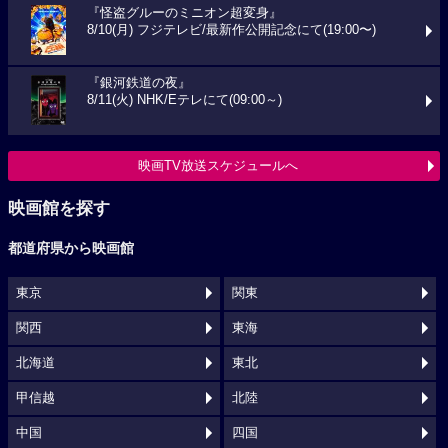
『怪盗グルーのミニオン超変身』
8/10(月) フジテレビ/最新作公開記念にて(19:00〜)
『銀河鉄道の夜』
8/11(火) NHK/Eテレにて(09:00～)
映画TV放送スケジュールへ
映画館を探す
都道府県から映画館
東京
関東
関西
東海
北海道
東北
甲信越
北陸
中国
四国