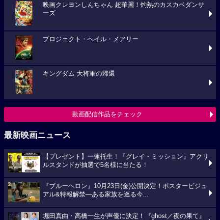
映画クレヨンしんちゃん 超華麗！灼熱のカスカベダンサ
ーズ
プロジェクト・ヘイル・メアリー
キングダム 大将軍の帰還
動画配信作品をチェック
最新映画ニュース
【プレゼント】一蓮托生！『グレイ・ミッション』アクリ
ルスタンドが抽選で5名様に当たる！
『ブルーヘロン』10月23日(金)公開決定！ポスタービジュ
アル&特報解禁―ある家族を巡る今...
堀田真由・高橋一生が声優に決定！『ghost／夜の果て』