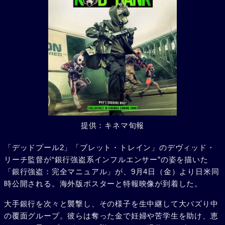
提供：キネマ旬報
「デッドプール2」「ブレット・トレイン」のデヴィッド・
リーチ監督が“銀行強盗系インフルエンサー”の姿を描いた
「銀行強盗：完全マニュアル」が、9月4日（金）より日米同
時公開される。海外版ポスターと特報映像が到着した。
大手銀行を次々と襲撃し、その様子を生中継して大バズり中
の覆面グループ。彼らは奪った金で妊婦や苦学生を助け、恵