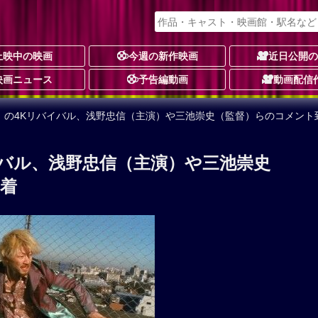
上映中の映画
今週の新作映画
近日公開
映画ニュース
予告編動画
動画配信
1」の4Kリバイバル、浅野忠信（主演）や三池崇史（監督）らのコメント
イバル、浅野忠信（主演）や三池崇史
着