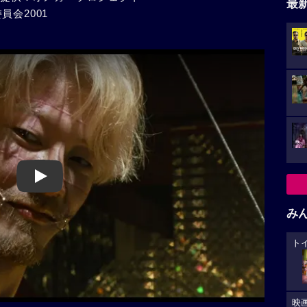
最
会2001
Play
み
ト
映