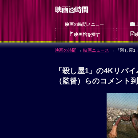
映画の時間メニュー
映画館を探す
映画の時間
→
映画ニュース
→ 「殺し屋
「殺し屋1」の4Kリバ
（監督）らのコメント到