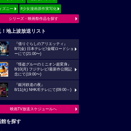
ィズニー
#少女漫画原作実写化
シリーズ・映画祭作品を探す
見！地上波放送リスト
『借りぐらしのアリエッティ』
8/7(金) 日本テレビ/金曜ロードショ
ーにて(21:00〜)
『怪盗グルーのミニオン超変身』
8/10(月) フジテレビ/最新作公開記
念にて(19:00〜)
『銀河鉄道の夜』
8/11(火) NHK/Eテレにて(09:00～)
映画TV放送スケジュールへ
画館を探す