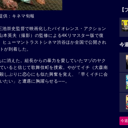
【
提供：キネマ旬報
三池崇史監督で映画化したバイオレンス・アクション
と山本英夫（撮影）の監修による4Kリマスター版で復
館、ヒューマントラストシネマ渋谷ほか全国で公開され
今
トが到着した。
もに消えた。組長からの暴力を愛していたマゾのヤク
ていると信じて歌舞伎町を捜索。やがてイチ（大森南
殺しぶりに恋心にも似た興奮を覚え、「早くイチに会
いたい」と遭遇に胸躍らせる──。
今週