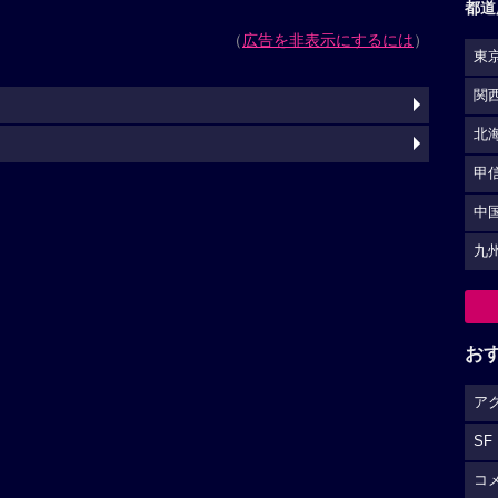
都道
（
広告を非表示にするには
）
東
関
北
甲
中
九
お
ア
SF
コ