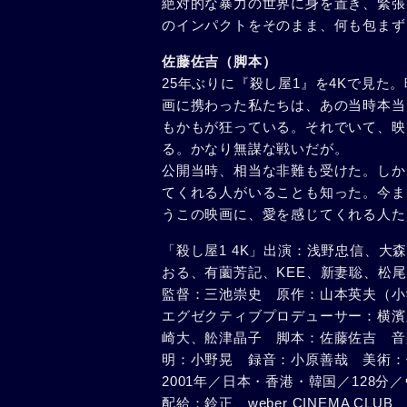
絶対的な暴力の世界に身を置き、緊張
のインパクトをそのまま、何も包まず
佐藤佐吉（脚本）
25年ぶりに『殺し屋1』を4Kで見
画に携わった私たちは、あの当時本当
もかもが狂っている。それでいて、映
る。かなり無謀な戦いだが。
公開当時、相当な非難も受けた。しか
てくれる人がいることも知った。今ま
うこの映画に、愛を感じてくれる人た
「殺し屋1 4K」出演：浅野忠信、大森
おる、有薗芳記、KEE、新妻聡、松尾
監督：三池崇史 原作：山本英夫（小
エグゼクティブプロデューサー：横濱豊行
崎大、舩津晶子 脚本：佐藤佐吉 音楽：
明：小野晃 録音：小原善哉 美術：
2001年／日本・香港・韓国／128分／ヴ
配給：鈴正、weber CINEMA CL