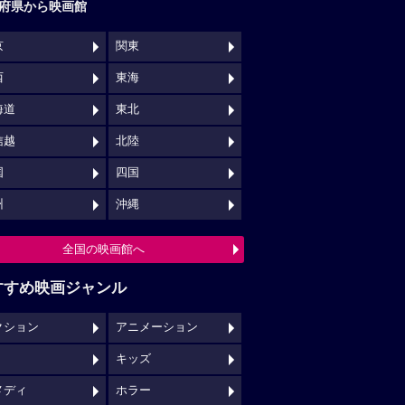
府県から映画館
京
関東
西
東海
海道
東北
信越
北陸
国
四国
州
沖縄
全国の映画館へ
すすめ映画ジャンル
クション
アニメーション
キッズ
メディ
ホラー