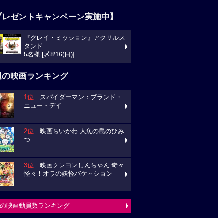
プレゼントキャンペーン実施中】
『グレイ・ミッション』アクリルス
タンド
5名様 [〆8/16(日)]
週の映画ランキング
1位
スパイダーマン：ブランド・
ニュー・デイ
2位
映画ちいかわ 人魚の島のひみ
つ
3位
映画クレヨンしんちゃん 奇々
怪々！オラの妖怪バケ～ション
の映画動員数ランキング