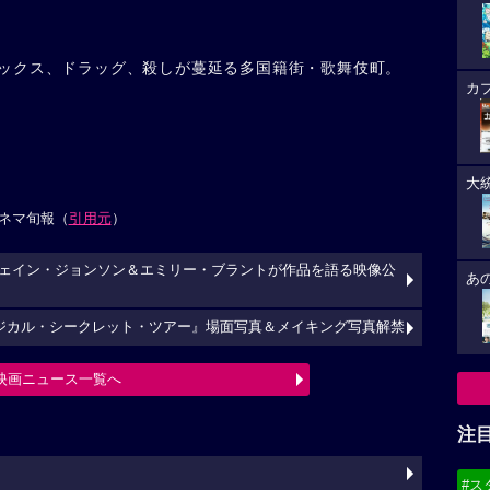
ックス、ドラッグ、殺しが蔓延る多国籍街・歌舞伎町。
カ
大
ネマ旬報（
引用元
）
ェイン・ジョンソン＆エミリー・ブラントが作品を語る映像公
あ
マジカル・シークレット・ツアー』場面写真＆メイキング写真解禁
映画ニュース一覧へ
注
#ス