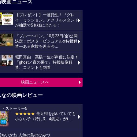
新映画ニュース
【プレゼント】一蓮托生！『グレ
イ・ミッション』アクリルスタンド
が抽選で5名様に当たる！
『ブルーヘロン』10月23日(金)公開
決定！ポスタービジュアル&特報解
禁―ある家族を巡る今...
堀田真由・高橋一生が声優に決定！
『ghost／夜の果て』特報映像解
禁、コメントも到着
映画ニュースへ
んなの映画レビュー
イ・ストーリー5
★★★★★
最近街を歩いていても
小さい子（特に3、4歳児）がi...
画ちいかわ 人魚の島のひみつ