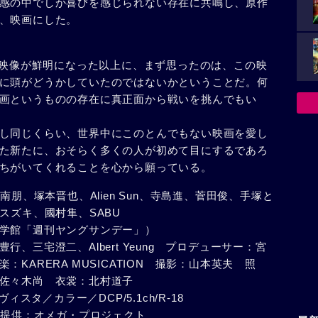
感の中でしか喜びを感じられない存在に共鳴し、原作
、映画にした。
た。映像が鮮明になった以上に、まず思ったのは、この映
に頭がどうかしていたのではないかということだ。何
画というものの存在に真正面から戦いを挑んでもい
し同じくらい、世界中にこのとんでもない映画を愛し
た新たに、おそらく多くの人が初めて目にするであろ
ちがいてくれることを心から願っている。
南朋、塚本晋也、Alien Sun、寺島進、菅田俊、手塚と
スズキ、國村隼、SABU
学館「週刊ヤングサンデー」）
、三宅澄二、Albert Yeung プロデューサー：宮
KARERA MUSICATION 撮影：山本英夫 照
佐々木尚 衣裳：北村道子
ィスタ／カラー／DCP/5.1ch/R-18
UB 提供：オメガ・プロジェクト