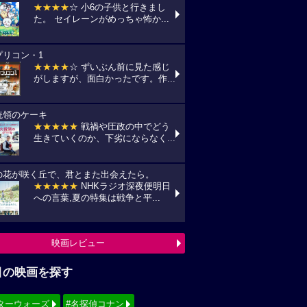
★★★★
☆ 小6の子供と行きまし
た。 セイレーンがめっちゃ怖か...
プリコン・1
★★★★
☆ ずいぶん前に見た感じ
がしますが、面白かったです。作...
統領のケーキ
★★★★★
戦禍や圧政の中でどう
生きていくのか、下劣にならなく...
の花が咲く丘で、君とまた出会えたら。
★★★★★
NHKラジオ深夜便明日
への言葉,夏の特集は戦争と平...
映画レビュー
目の映画を探す
ターウォーズ
#名探偵コナン