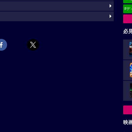
#デ
必
映