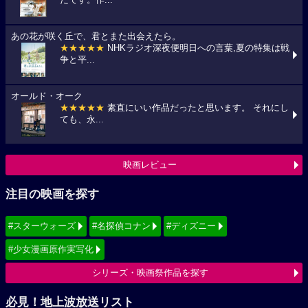
たです。作...
あの花が咲く丘で、君とまた出会えたら。
★★★★★
NHKラジオ深夜便明日への言葉,夏の特集は戦
争と平...
オールド・オーク
★★★★★
素直にいい作品だったと思います。 それにし
ても、永...
映画レビュー
注目の映画を探す
#スターウォーズ
#名探偵コナン
#ディズニー
#少女漫画原作実写化
シリーズ・映画祭作品を探す
必見！地上波放送リスト