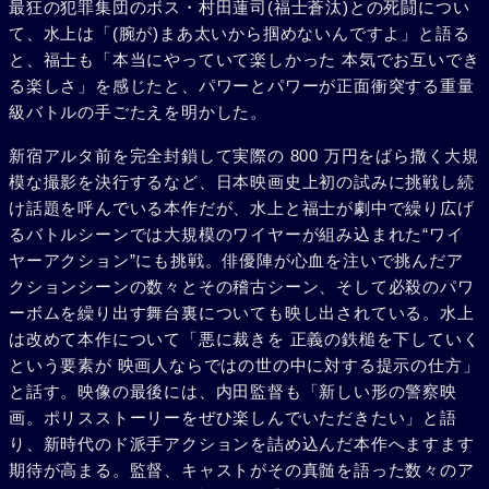
最狂の犯罪集団のボス・村田蓮司(福士蒼汰)との死闘につい
て、水上は「(腕が)まあ太いから掴めないんですよ」と語る
と、福士も「本当にやっていて楽しかった 本気でお互いでき
る楽しさ」を感じたと、パワーとパワーが正面衝突する重量
級バトルの手ごたえを明かした。
新宿アルタ前を完全封鎖して実際の 800 万円をばら撒く大規
模な撮影を決行するなど、日本映画史上初の試みに挑戦し続
け話題を呼んでいる本作だが、水上と福士が劇中で繰り広げ
るバトルシーンでは大規模のワイヤーが組み込まれた“ワイ
ヤーアクション”にも挑戦。俳優陣が心血を注いで挑んだア
クションシーンの数々とその稽古シーン、そして必殺のパワ
ーボムを繰り出す舞台裏についても映し出されている。水上
は改めて本作について「悪に裁きを 正義の鉄槌を下していく
という要素が 映画人ならではの世の中に対する提示の仕方」
と話す。映像の最後には、内田監督も「新しい形の警察映
画。ポリスストーリーをぜひ楽しんでいただきたい」と語
り、新時代のド派手アクションを詰め込んだ本作へますます
期待が高まる。監督、キャストがその真髄を語った数々のア