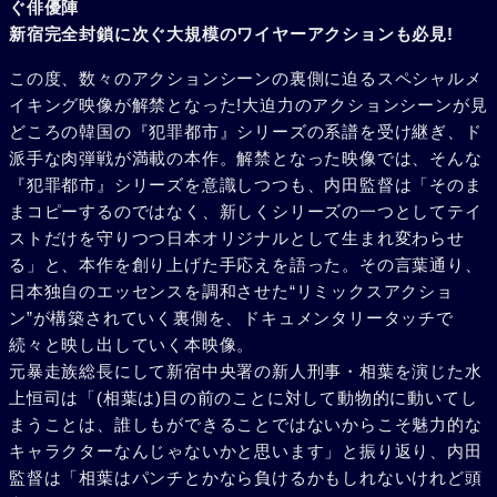
ぐ俳優陣
新宿完全封鎖に次ぐ大規模のワイヤーアクションも必見!
この度、数々のアクションシーンの裏側に迫るスペシャルメ
イキング映像が解禁となった!大迫力のアクションシーンが見
どころの韓国の『犯罪都市』シリーズの系譜を受け継ぎ、ド
派手な肉弾戦が満載の本作。解禁となった映像では、そんな
『犯罪都市』シリーズを意識しつつも、内田監督は「そのま
まコピーするのではなく、新しくシリーズの一つとしてテイ
ストだけを守りつつ日本オリジナルとして生まれ変わらせ
る」と、本作を創り上げた手応えを語った。その言葉通り、
日本独自のエッセンスを調和させた“リミックスアクショ
ン”が構築されていく裏側を、ドキュメンタリータッチで
続々と映し出していく本映像。
元暴走族総⻑にして新宿中央署の新人刑事・相葉を演じた水
上恒司は「(相葉は)目の前のことに対して動物的に動いてし
まうことは、誰しもができることではないからこそ魅力的な
キャラクターなんじゃないかと思います」と振り返り、内田
監督は「相葉はパンチとかなら負けるかもしれないけれど頭