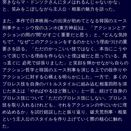
突きならマ・ドンソクさんにタメはれるんじゃないかな」
と、笑みをこぼしながら主人公・相葉の魅力を語った。
また、本作で日本映画への出演が初めてとなる韓国のエース
刑事チェ・シウ役のユンホ(東方神起)は、「アクションとア
クションの間の“間”がすごく重要だと思う」と、“どんな気持
ちで”、“なぜ”このアクションをするのかという理由づけの重
要さを語る。「ただのかっこいい技ではなく、本当にこうや
って演じている理由を作らないと僕は嘘だと思っている。真
っ直ぐに 必死で頑張りました」と笑顔を輝かせながら自らの
アクション哲学と韓国のエース刑事を演じる上での役作りや
アクションに対する心構えを明らかにした。一方で、多くの
プロレス技を自身のバトルスタイルに組み込む相葉四郎を演
じた水上は「やればやるほど難しい」と一言。続けて自身の
プロレス技について「ただのプロレス技にしない。プロレス
技を取り入れるけれども、それをアクションの中にいかに埋
め込めるか」を試行錯誤したと振り返り、破天荒刑事・相葉
という主人公のスタイルを作り上げていく際の核心に触れ
た。