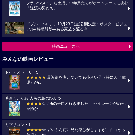
フランシス・ンら出演。中年男たちがボートレースに挑む
「逆流の男たち」
『ブルーヘロン』10月23日(金)公開決定！ポスタービジュ
アル&特報解禁―ある家族を巡る今...
映画ニュースへ
みんなの映画レビュー
トイ・ストーリー5
★★★★★
最近街を歩いていても小さい子（特に3、4歳
児）がi...
映画ちいかわ 人魚の島のひみつ
★★★★
☆ 小6の子供と行きました。 セイレーンがめっち
ゃ怖か...
カプリコン・1
★★★★
☆ ずいぶん前に見た感じがしますが、面白かっ