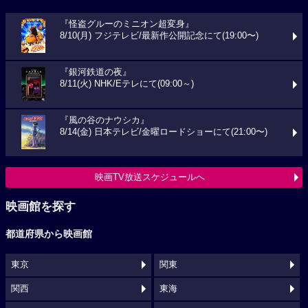
『怪盗グルーのミニオン超変身』
8/10(月) フジテレビ/最新作公開記念にて(19:00〜)
『銀河鉄道の夜』
8/11(火) NHK/Eテレにて(09:00～)
『風の谷のナウシカ』
8/14(金) 日本テレビ/金曜ロードショーにて(21:00〜)
映画TV放送スケジュールへ
映画館を探す
都道府県から映画館
東京
関東
関西
東海