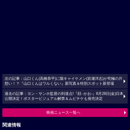
次の記事：山口くん(高橋恭平)に陽キャイケメン(岩瀬洋志)が究極の片
想い！？『山口くんはワルくない』新写真＆特別スポット新登場
過去の記事：ヨン・サンホ監督の到達点!『顔 -かお-』8月28日(金)日本
公開決定！ポスタービジュアル解禁＆ムビチケも発売決定
映画ニュース一覧へ
関連情報