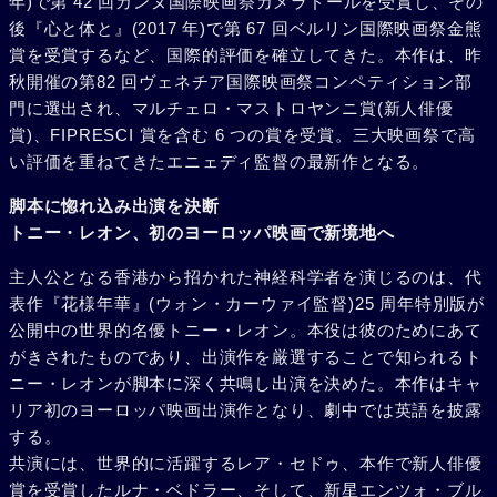
年)で第 42 回カンヌ国際映画祭カメラドールを受賞し、その
後『心と体と』(2017 年)で第 67 回ベルリン国際映画祭金熊
賞を受賞するなど、国際的評価を確立してきた。本作は、昨
秋開催の第82 回ヴェネチア国際映画祭コンペティション部
門に選出され、マルチェロ・マストロヤンニ賞(新人俳優
賞)、FIPRESCI 賞を含む 6 つの賞を受賞。三大映画祭で高
い評価を重ねてきたエニェディ監督の最新作となる。
脚本に惚れ込み出演を決断
トニー・レオン、初のヨーロッパ映画で新境地へ
主人公となる香港から招かれた神経科学者を演じるのは、代
表作『花様年華』(ウォン・カーウァイ監督)25 周年特別版が
公開中の世界的名優トニー・レオン。本役は彼のためにあて
がきされたものであり、出演作を厳選することで知られるト
ニー・レオンが脚本に深く共鳴し出演を決めた。本作はキャ
リア初のヨーロッパ映画出演作となり、劇中では英語を披露
する。
共演には、世界的に活躍するレア・セドゥ、本作で新人俳優
賞を受賞したルナ・ベドラー、そして、新星エンツォ・ブル