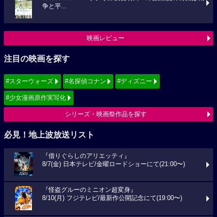
争と平...
映画レビュー
注目の映画を探す
#スターウォーズ
#名探偵コナン
#ディズニー
#少女漫画原作実写化
シリーズ・映画祭作品を探す
必見！地上波放送リスト
『借りぐらしのアリエッティ』
8/7(金) 日本テレビ/金曜ロードショーにて(21:00〜)
『怪盗グルーのミニオン超変身』
8/10(月) フジテレビ/最新作公開記念にて(19:00〜)