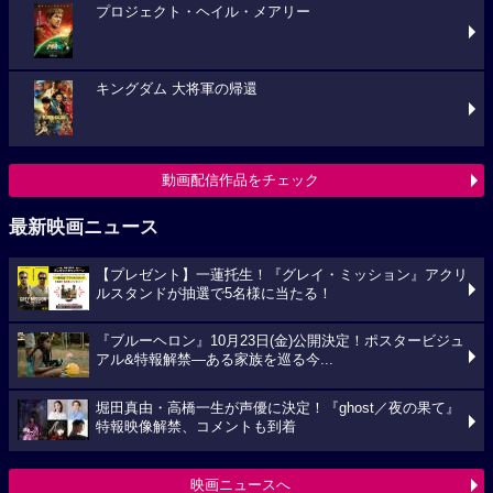
プロジェクト・ヘイル・メアリー
キングダム 大将軍の帰還
動画配信作品をチェック
最新映画ニュース
【プレゼント】一蓮托生！『グレイ・ミッション』アクリ
ルスタンドが抽選で5名様に当たる！
『ブルーヘロン』10月23日(金)公開決定！ポスタービジュ
アル&特報解禁―ある家族を巡る今...
堀田真由・高橋一生が声優に決定！『ghost／夜の果て』
特報映像解禁、コメントも到着
映画ニュースへ