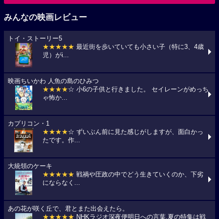
みんなの映画レビュー
トイ・ストーリー5
★★★★★
最近街を歩いていても小さい子（特に3、4歳
児）がi...
映画ちいかわ 人魚の島のひみつ
★★★★
☆ 小6の子供と行きました。 セイレーンがめっち
ゃ怖か...
カプリコン・1
★★★★
☆ ずいぶん前に見た感じがしますが、面白かっ
たです。作...
大統領のケーキ
★★★★★
戦禍や圧政の中でどう生きていくのか、下劣
にならなく...
あの花が咲く丘で、君とまた出会えたら。
★★★★★
NHKラジオ深夜便明日への言葉,夏の特集は戦