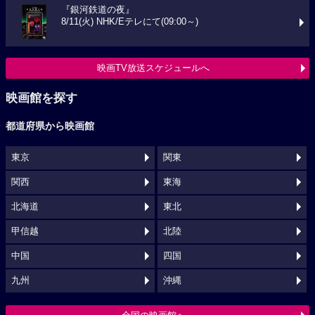
『銀河鉄道の夜』
8/11(火) NHK/Eテレにて(09:00～)
映画TV放送スケジュールへ
映画館を探す
都道府県から映画館
東京
関東
関西
東海
北海道
東北
甲信越
北陸
中国
四国
九州
沖縄