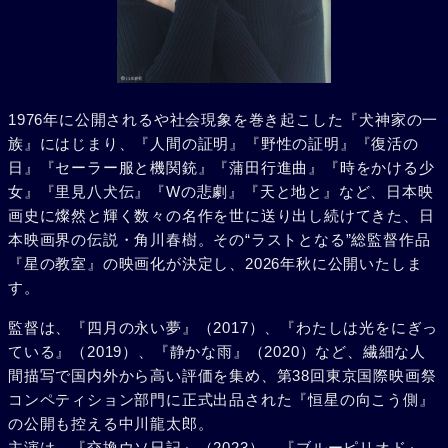
1976年に公開されるや社会現象を巻き起こした『犬神家の一
族』にはじまり、『人間の証明』『野性の証明』『復活の
日』『セーラー服と機関銃』『蒲田行進曲』『時をかける少
女』『里見八犬伝』『Wの悲劇』『天と地と』など、日本映
画史に燦然と輝く数々の名作を世に送り出し続けてきた、日
本映画界の伝説・角川春樹。その“ラストとなる”総監督作品
『星の教室』の映画化が決定し、2026年秋に公開いたしま
す。
監督は、『四月の永い夢』（2017）、『わたしは光をにぎっ
ている』（2019）、『静かな雨』（2020）など、繊細な人
間描写で国内外から高い評価を集め、第38回東京国際映画祭
コンペティション部門に正式出品された『恒星の向こう側』
の公開も控える中川龍太郎。
主演は、『交換ウソ日記』（2023）、『ブルーピリオド』