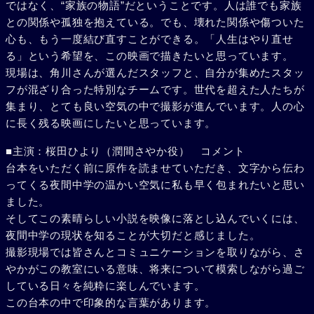
ではなく、“家族の物語”だということです。人は誰でも家族
との関係や孤独を抱えている。でも、壊れた関係や傷ついた
心も、もう一度結び直すことができる。「人生はやり直せ
る」という希望を、この映画で描きたいと思っています。
現場は、角川さんが選んだスタッフと、自分が集めたスタッ
フが混ざり合った特別なチームです。世代を超えた人たちが
集まり、とても良い空気の中で撮影が進んでいます。人の心
に長く残る映画にしたいと思っています。
■主演：桜田ひより（潤間さやか役） コメント
台本をいただく前に原作を読ませていただき、文字から伝わ
ってくる夜間中学の温かい空気に私も早く包まれたいと思い
ました。
そしてこの素晴らしい小説を映像に落とし込んでいくには、
夜間中学の現状を知ることが大切だと感じました。
撮影現場では皆さんとコミュニケーションを取りながら、さ
やかがこの教室にいる意味、将来について模索しながら過ご
している日々を純粋に楽しんでいます。
この台本の中で印象的な言葉があります。