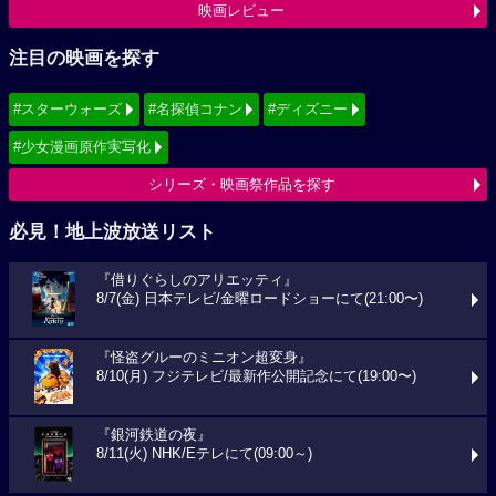
映画レビュー
注目の映画を探す
#スターウォーズ
#名探偵コナン
#ディズニー
#少女漫画原作実写化
シリーズ・映画祭作品を探す
必見！地上波放送リスト
『借りぐらしのアリエッティ』
8/7(金) 日本テレビ/金曜ロードショーにて(21:00〜)
『怪盗グルーのミニオン超変身』
8/10(月) フジテレビ/最新作公開記念にて(19:00〜)
『銀河鉄道の夜』
8/11(火) NHK/Eテレにて(09:00～)