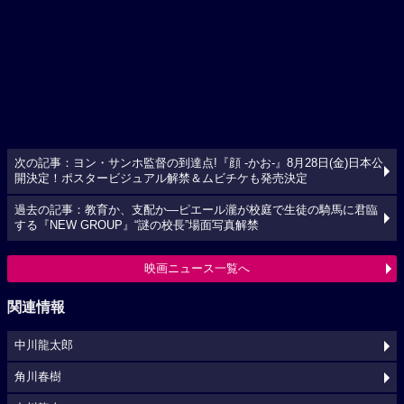
次の記事：ヨン・サンホ監督の到達点!『顔 -かお-』8月28日(金)日本公
開決定！ポスタービジュアル解禁＆ムビチケも発売決定
過去の記事：教育か、支配か―ピエール瀧が校庭で生徒の騎馬に君臨
する『NEW GROUP』“謎の校長”場面写真解禁
映画ニュース一覧へ
関連情報
中川龍太郎
角川春樹