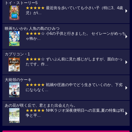
トイ・ストーリー5
★★★★★
最近街を歩いていても小さい子（特に3、4歳
児）がi...
映画ちいかわ 人魚の島のひみつ
★★★★
☆ 小6の子供と行きました。 セイレーンがめっち
ゃ怖か...
カプリコン・1
★★★★
☆ ずいぶん前に見た感じがしますが、面白かっ
たです。作...
大統領のケーキ
★★★★★
戦禍や圧政の中でどう生きていくのか、下劣
にならなく...
あの花が咲く丘で、君とまた出会えたら。
★★★★★
NHKラジオ深夜便明日への言葉,夏の特集は戦
争と平...