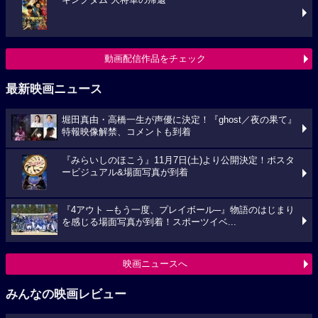
キングダム 大将軍の帰還
動画配信作品をチェック
最新映画ニュース
堀田真由・高橋一生が声優に決定！『ghost／夜の果て』
特報映像解禁、コメントも到着
『みらいしのほこう』11月7日(土)より公開決定！ポスタ
ービジュアル&場面写真が到着
『4アウト ─もう一度、プレイボール─』物語のはじまり
を感じる場面写真が到着！スポーツイベ...
映画ニュースへ
みんなの映画レビュー