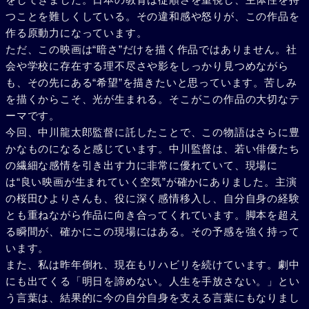
つことを難しくしている。その違和感や怒りが、この作品を
作る原動力になっています。
ただ、この映画は“暗さ”だけを描く作品ではありません。社
会や学校に存在する理不尽さや影をしっかり見つめながら
も、その先にある“希望”を描きたいと思っています。苦しみ
を描くからこそ、光が生まれる。そこがこの作品の大切なテ
ーマです。
今回、中川龍太郎監督に託したことで、この物語はさらに豊
かなものになると感じています。中川監督は、若い俳優たち
の繊細な感情を引き出す力に非常に優れていて、現場に
は“良い映画が生まれていく空気”が確かにありました。主演
の桜田ひよりさんも、役に深く感情移入し、自分自身の経験
とも重ねながら作品に向き合ってくれています。脚本を超え
る瞬間が、確かにこの現場にはある。その予感を強く持って
います。
また、私は昨年倒れ、現在もリハビリを続けています。劇中
にも出てくる「明日を諦めない。人生を手放さない。」とい
う言葉は、結果的に今の自分自身を支える言葉にもなりまし