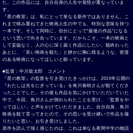
た。この作品には、自分自身の人生や覚悟が重なっていま
す。
『星の教室』は、私にとって単なる新作ではありません。こ
れまで積み重ねてきた映画人生の中でも、特別な意味を持つ
一本です。そして同時に、自分にとって“最後の作品”になる
という思いで向き合っています。だからこそ、一本の映画と
して妥協なく、人の心に深く届く作品にしたい。観終わった
あとに、「良い映画を観た」と静かに胸に残るような、密度
のある映画になってほしいと願っています。
■監督：中川龍太郎 コメント
『星の教室』の監督を引き受けたきっかけは、2019年公開の
『わたしは光をにぎっている』を角川春樹さんが観てくださ
ったことでした。その後も作品を気にかけていただいていた
中で、今回、角川さんが倒れられたことを受け、「監督をや
ってほしい」と声をかけていただきました。自分自身、角川
映画を観て育ってきたので、その思いを受け継いで作品を撮
りたいと思い、お引き受けしました。
原作を読んで強く感じたのは、これは単なる夜間中学の物語