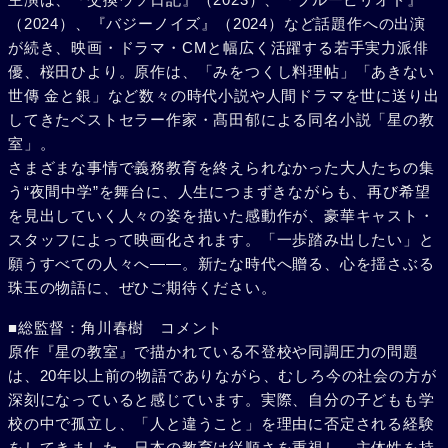
（2024）、『バジーノイズ』（2024）など話題作への出演
が続き、映画・ドラマ・CMと幅広く活躍する若手実力派俳
優、桜田ひより。原作は、「みをつくし料理帖」「あきない
世傳 金と銀」など数々の時代小説や人間ドラマを世に送り出
してきたベストセラー作家・髙田郁による同名小説「星の教
室」。
さまざまな事情で義務教育を終えられなかった大人たちの集
う“夜間中学”を舞台に、人生につまずきながらも、再び希望
を見出していく人々の姿を描いた感動作が、豪華キャスト・
スタッフによって映画化されます。「一歩踏み出したい」と
願うすべての人々へ――。新たな時代へ贈る、心を揺さぶる
珠玉の物語に、ぜひご期待ください。
■総監督：角川春樹 コメント
原作『星の教室』で描かれている不登校や同調圧力の問題
は、20年以上前の物語でありながら、むしろ今の社会の方が
深刻になっていると感じています。実際、自分の子どもも学
校の中で孤立し、「人と違うこと」を理由に否定される経験
をしてきました。日本の教育は従順さを重視し、主体性を持