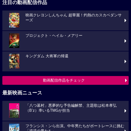
注目の動画配信作品
映画クレヨンしんちゃん 超華麗！灼熱のカスカベダンサ
ーズ
プロジェクト・ヘイル・メアリー
キングダム 大将軍の帰還
動画配信作品をチェック
最新映画ニュース
「八つ墓村」悪夢的な予告編解禁、主題歌は松本孝弘
（B’z）率いるTMGが担当
フランシス・ンら出演。中年男たちがボートレースに挑む