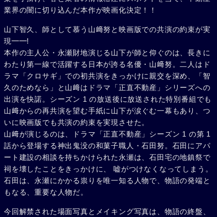
業界の闇に切り込んだ本作が映画化決定！！
山下智久、師として慕う山﨑努と映画版での共演の約束が実
現━━!
本作の主人公・永瀬財地演じる山下が師と仰ぐのは、長きに
わたり第一線で活躍する日本が誇る名優・山﨑努。二人はド
ラマ「クロサギ」での初共演をきっかけに親交を深め、「智
久のためなら」と山﨑はドラマ「正直不動産」シリーズへの
出演を快諾。シーズン 1 の放送後に放送された特別番組でも
山﨑からの再共演を望む手紙に山下が涙ぐむ一幕もあり、つ
いに映画版でも共演の約束を実現させた。
山﨑が演じるのは、ドラマ「正直不動産」シーズン 1 の第 1
話から登場する神出鬼没の和菓子職人・石田努。石田にアパ
ート建設の相談を持ちかけられた永瀬は、石田宅の地鎮祭で
祠を壊したことをきっかけに、 嘘がつけなくなってしまう。
石田は、永瀬にかかる祟りを唯一知る人物で、物語の発端と
もなる、重要な人物だ。
今回解禁された場面写真とメイキング写真は、物語の終盤、