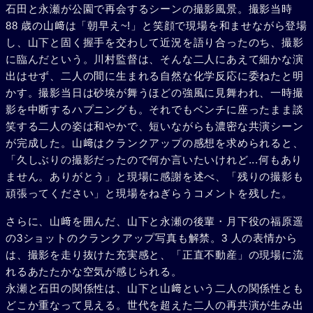
石田と永瀬が公園で再会するシーンの撮影風景。撮影当時
88 歳の山﨑は「朝早え~!」と笑顔で現場を和ませながら登場
し、山下と固く握手を交わして近況を語り合ったのち、撮影
に臨んだという。川村監督は、そんな二人にあえて細かな演
出はせず、二人の間に生まれる自然な化学反応に委ねたと明
かす。撮影当日は砂埃が舞うほどの強風に見舞われ、一時撮
影を中断するハプニングも。それでもベンチに座ったまま談
笑する二人の姿は和やかで、短いながらも濃密な共演シーン
が完成した。山﨑はクランクアップの感想を求められると、
「久しぶりの撮影だったので何か言いたいけれど...何もあり
ません。ありがとう」と現場に感謝を述べ、「残りの撮影も
頑張ってください」と現場をねぎらうコメントを残した。
さらに、山﨑を囲んだ、山下と永瀬の後輩・月下役の福原遥
の3ショットのクランクアップ写真も解禁。3 人の表情から
は、撮影を走り抜けた充実感と、「正直不動産」の現場に流
れるあたたかな空気が感じられる。
永瀬と石田の関係性は、山下と山﨑という二人の関係性とも
どこか重なって見える。世代を超えた二人の再共演が生み出