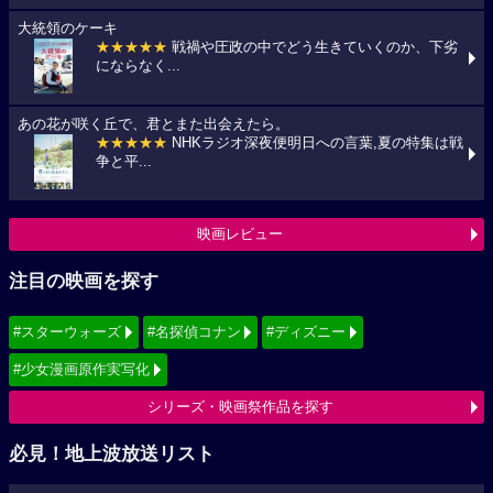
大統領のケーキ
★★★★★
戦禍や圧政の中でどう生きていくのか、下劣
にならなく...
あの花が咲く丘で、君とまた出会えたら。
★★★★★
NHKラジオ深夜便明日への言葉,夏の特集は戦
争と平...
映画レビュー
注目の映画を探す
#スターウォーズ
#名探偵コナン
#ディズニー
#少女漫画原作実写化
シリーズ・映画祭作品を探す
必見！地上波放送リスト