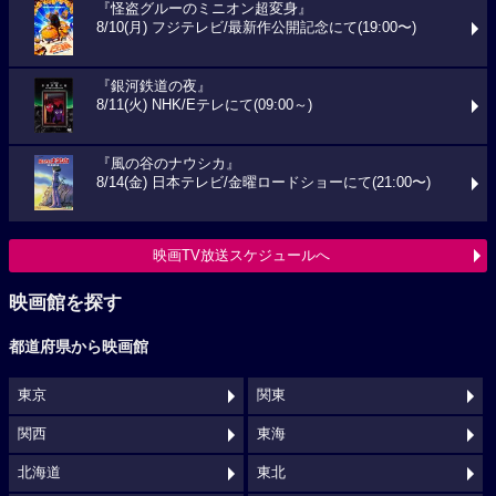
『怪盗グルーのミニオン超変身』
8/10(月) フジテレビ/最新作公開記念にて(19:00〜)
『銀河鉄道の夜』
8/11(火) NHK/Eテレにて(09:00～)
『風の谷のナウシカ』
8/14(金) 日本テレビ/金曜ロードショーにて(21:00〜)
映画TV放送スケジュールへ
映画館を探す
都道府県から映画館
東京
関東
関西
東海
北海道
東北