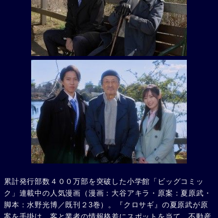
累計発行部数４００万部を突破した小学館「ビッグコミッ
ク」連載中の人気漫画（漫画：大谷アキラ・原案：夏原武・
脚本：水野光博／既刊２3巻）。『クロサギ』の夏原武が原
案を手掛け、客と業者の情報格差にスポットを当て、不動産