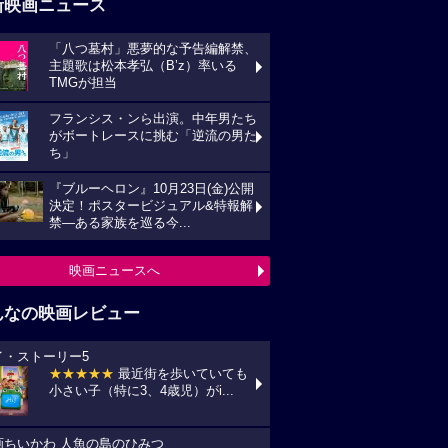
新映画ニュース
「八つ墓村」悪夢的な予告編解禁、
主題歌は松本孝弘（B’z）率いる
TMGが担当
フランシス・ンら出演。中年男たち
がボートレースに挑む「逆流の男た
ち」
『ブルーヘロン』10月23日(金)公開
決定！ポスタービジュアル&特報解
禁―ある家族を巡る今...
映画ニュースへ
んなの映画レビュー
イ・ストーリー5
★★★★★
最近街を歩いていても
小さい子（特に3、4歳児）がi...
画ちいかわ 人魚の島のひみつ