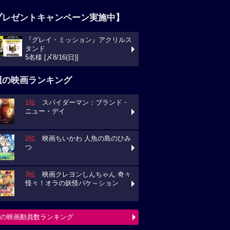
プレゼントキャンペーン実施中】
『グレイ・ミッション』アクリルス
タンド
5名様 [〆8/16(日)]
週の映画ランキング
1位
スパイダーマン：ブランド・
ニュー・デイ
2位
映画ちいかわ 人魚の島のひみ
つ
3位
映画クレヨンしんちゃん 奇々
怪々！オラの妖怪バケ～ション
の映画動員数ランキング