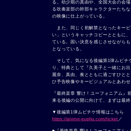
る。幼少期の真由や、全国大会の会場
る吹奏楽部の幹部キャラクターたちな
の映像に仕上がっている。
また、同じく初解禁となったキービ
い」というキャッチコピーとともに、
ている。固い決意を感じさせながらも
となっている。
そして、気になる後編第1弾ムビチ
り、特典として『久美子と一緒にお出
麗奈、真由、奏とともに過ごすひとと
ひ予告映像やキービジュアルとあわせ
『最終楽章 響け！ユーフォニアム』
来る後編の公開に向けて、まずは最終
▼後編第1弾ムビチケ情報はこちら
https://anime-eupho.com/ticket
／
■『最終楽章 響け！ユーフォニアム』