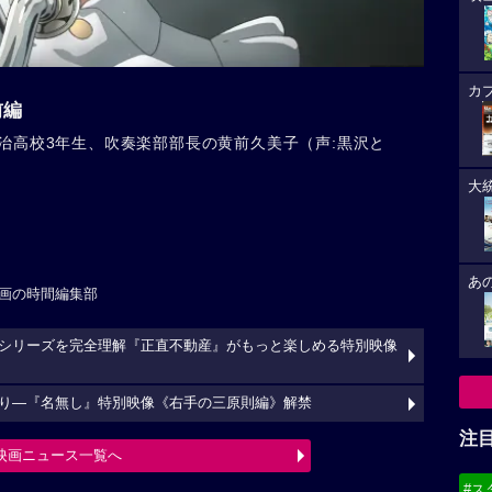
カ
前編
治高校3年生、吹奏楽部部長の黄前久美子（声:黒沢と
大
あ
画の時間編集部
シリーズを完全理解『正直不動産』がもっと楽しめる特別映像
り―『名無し』特別映像《右手の三原則編》解禁
注
映画ニュース一覧へ
#ス