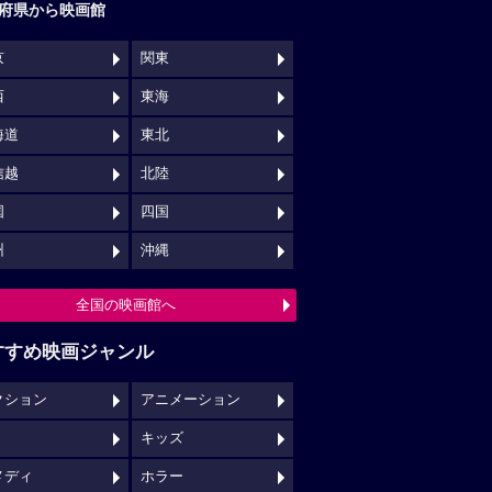
府県から映画館
京
関東
西
東海
海道
東北
信越
北陸
国
四国
州
沖縄
全国の映画館へ
すすめ映画ジャンル
クション
アニメーション
キッズ
メディ
ホラー