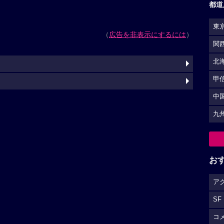
都道
東
（
広告を非表示にするには
）
関
北
甲
中
九
お
ア
SF
コ