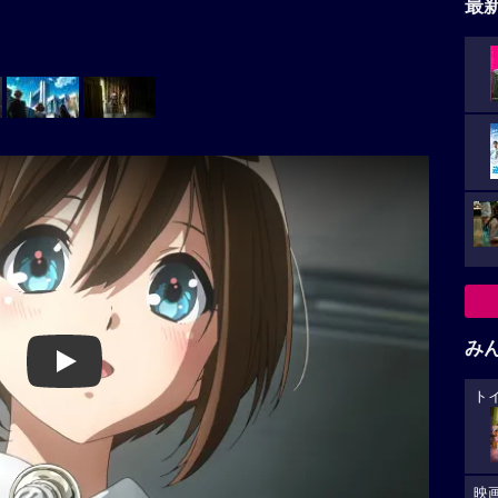
最
み
Play
ト
映