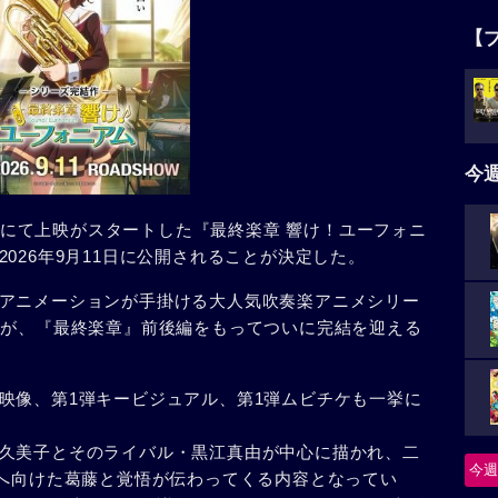
【
今
の劇場にて上映がスタートした『最終楽章 響け！ユーフォニ
026年9月11日に公開されることが決定した。
アニメーションが手掛ける大人気吹奏楽アニメシリー
語が、『最終楽章』前後編をもってついに完結を迎える
像、第1弾キービジュアル、第1弾ムビチケも一挙に
久美子とそのライバル・黒江真由が中心に描かれ、二
今週
”へ向けた葛藤と覚悟が伝わってくる内容となってい