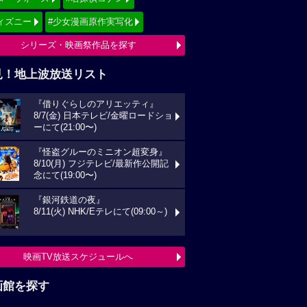
ィズニー
#少女漫画原作実写化
シリーズ・映画祭作品を探す
見！地上波放送リスト
『借りぐらしのアリエッティ』
8/7(金) 日本テレビ/金曜ロードショ
ーにて(21:00〜)
『怪盗グルーのミニオン超変身』
8/10(月) フジテレビ/最新作公開記
念にて(19:00〜)
『銀河鉄道の夜』
8/11(火) NHK/Eテレにて(09:00～)
映画TV放送スケジュールへ
画館を探す