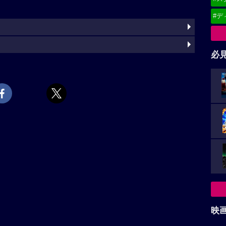
#デ
必
映