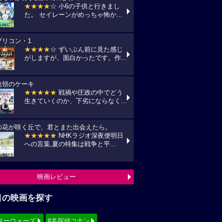
★★★★
☆ 小6の子供と行きまし
た。 セイレーンがめっちゃ怖か...
プリコン・1
★★★★
☆ ずいぶん前に見た感じ
がしますが、面白かったです。作...
統領のケーキ
★★★★★
戦禍や圧政の中でどう
生きていくのか、下劣にならなく...
の花が咲く丘で、君とまた出会えたら。
★★★★★
NHKラジオ深夜便明日
への言葉,夏の特集は戦争と平...
映画レビュー
目の映画を探す
ターウォーズ
#名探偵コナン