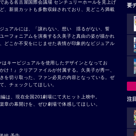
である名古屋国際会議場 センチュリーホールを見上げ
要
ど、新規カットも多数収録されており、見どころ満載
ジュアルには、「譲れない、想い 揺るがない、誓
ユーフォニアムを演奏する久美子と真由の姿が描かれ
、どこか不安をにじませた表情が印象的なビジュアル
ケはキービジュアルを使用したデザインとなってお
かけ！』クリアファイルが付属する。久美子が秀一、
きを切り取った、ファン必見の内容となっている。ぜ
て、チェックしてほしい。
前編は、現在全国201劇場にて大ヒット上映中。
注
楽章の幕開けを、ぜひ劇場で体感してほしい。
後編 予告