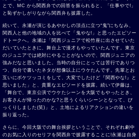
とで、MC から関西弁での回答を振られると、「仕事やで!」
と恥ずかしがりながら関西弁も披露した。
続いて、永瀬が演じるあやかしの頂点に立つ“鬼”にちなみ、
関西人と他の地域の人を比べて「鬼やな!」と思ったエピソー
ドトークへ。永瀬は「関西ジュニアで松竹座に出させていた
だいていたときに、舞台上で漫才もやっていたんです。東京
のジュニアでは絶対にやることがないので、関西ジュニアの
強みだなと思いました。当時の自分にとっては苦行でありつ
つ、自分で書いたネタが想像以上にウケたんです。先輩とお
互いにボケツッコミをして、大変でしたけど『関西やな!』と
思いました」と、貴重なエピソードを披露。続いて伊藤は、
「舞台で、東京公演でウケたシーンを大阪でもやったとき、
お客さんが帰ったのかな?と思うくらいシーンとなって、び
っくりしました(笑)」と、土地によるリアクションの違いを
振り返った。
さらに、今回大阪での舞台挨拶ということで、それぞれ劇中
のお気に入りのセリフを関西弁で披露することに!永瀬は自身