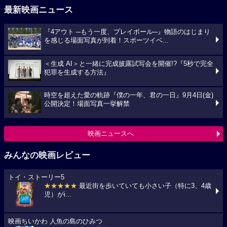
最新映画ニュース
『4アウト ─もう一度、プレイボール─』物語のはじまり
を感じる場面写真が到着！スポーツイベ...
＜生成 AI＞と一緒に完成披露試写会を開催!?『5秒で完全
犯罪を生成する方法』
時空を超えた愛の軌跡『僕の一年、君の一日』9月4日(金)
公開決定！場面写真一挙解禁
映画ニュースへ
みんなの映画レビュー
トイ・ストーリー5
★★★★★
最近街を歩いていても小さい子（特に3、4歳
児）がi...
映画ちいかわ 人魚の島のひみつ