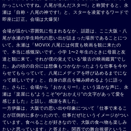
かっこいいですね。八尾が生んだスター!」と称賛すると、永
瀬は「自称・八尾の神です!」と、スターを凌駕するワードで
即座に訂正。会場は大爆笑!
会場が温かい雰囲気に包まれるなか、話題は、ここ大阪・八
尾が永瀬の学生時代の思い出が詰まった場所であることにつ
いて。永瀬は「MOVIX 八尾には何度も映画を観に来たの
で、本当に感慨深いです。小学 1〜2 年生のときに母親と友
達と観に来て、それが僕の覚えている“最古の映画鑑賞”でし
た。あの頃の自分には想像もつかなかったような仕事を今や
らせてもらっていて、八尾にメディアを呼び込めるまでにな
って嬉しいです」と、自身の原点を噛み締めるように語っ
た。さらに、会場から「おかえりー!」という温かな声に、永
瀬は「楽屋にも“ようこそ”や“おかえり”の文字があって愛を
感じました」と話し、感謝を表した。
一方伊藤は、大阪での思い出や印象について「仕事で来るこ
とが圧倒的に多かったので、仕事だぜ!というイメージがつい
ています。食べることが好きなので、大阪の食べ物も楽しみ
たいと思っています」と答えた。関西での舞台挨拶というこ