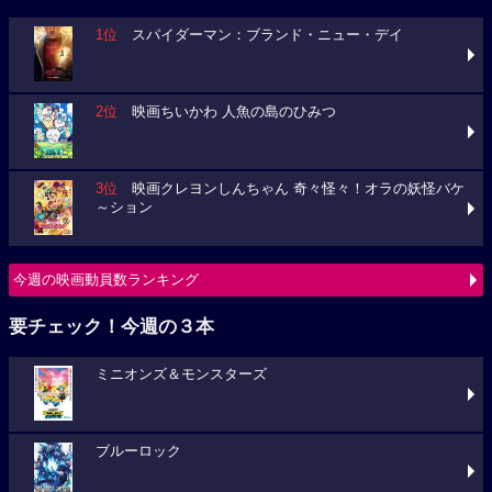
1位
スパイダーマン：ブランド・ニュー・デイ
2位
映画ちいかわ 人魚の島のひみつ
3位
映画クレヨンしんちゃん 奇々怪々！オラの妖怪バケ
～ション
今週の映画動員数ランキング
要チェック！今週の３本
ミニオンズ＆モンスターズ
ブルーロック