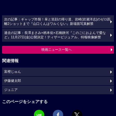
次の記事：ギャップ炸裂！皐と笑顔の帰り道、岩崎(岩瀬洋志)のゼロ距
離2ショットまで『山口くんはワルくない』新場面写真解禁
過去の記事：長澤まさみ×柄本佑×石橋静河『このごにおよんで愛な
ど』11月27日(金)公開決定！ティザービジュアル、特報映像解禁
映画ニュース一覧へ
関連情報
富樫じゅん
伊藤健太郎
ジュニア
このページをシェアする