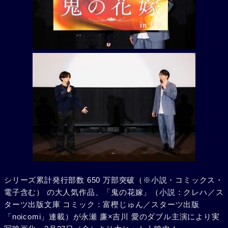
シリーズ累計発行部数 650 万部突破（※小説・コミックス・
電子含む） の大人気作品、「鬼の花嫁」（小説：クレハ／ス
ターツ出版文庫 コミック：富樫じゅん／スターツ出版
「noicomi」連載）が永瀬 廉×吉川 愛のダブル主演により実