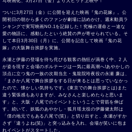
写映画化、3月27日（金）より大ヒット上映中！
ついに3月27日（金）に公開を迎えた映画『鬼の花嫁』。公
開初日の朝から多くのファンが劇場に詰めかけ、週末動員ラ
ンキングで実写映画NO.1を記録した！究極の運命と一途な
愛の物語に、感動したという絶賛の声が寄せられている。そ
して本日3月30日（月）に、公開を記念して映画『鬼の花
嫁』の大阪舞台挨拶を実施。
永瀬と伊藤の登場を待ち侘びる観客の熱狂が渦巻く中、2 人
が姿を現すと会場のボルテージは一気に最高潮へ!あやかしの
頂点に立つ鬼の一族の次期当主・鬼龍院玲夜役の永瀬 廉は、
「まさか八尾で舞台挨拶をする日が来るとは思っていなかっ
たので、懐かしい気持ちです。(東京での舞台挨拶とは)また
違う緊張感もありますが、みなさんと楽しめたらと思いま
す」と、大阪・八尾でのイベントということで背筋を伸ば
す。続いて、妖狐のあやかし・狐月瑶太役の伊藤健太郎は
「僕の地元でもある八尾で(笑)」と切り出すと、永瀬がすか
さず「違うよね(笑)」と突っ込みを入れ、会場が笑いに包ま
れイベントがスタートした。