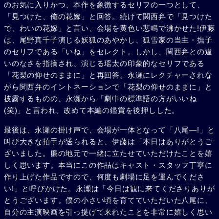
のお気に入りかつ、本作を象徴するセリフの一つとして、
「見つけた、俺の花嫁」と回答。続けて関西弁で「見つけた
で、わいの花嫁」と言い、会場を黄色い悲鳴で沸かせた!伊藤
は、尾野真千子演じる妖狐のあやかし、狐雪家の当主・撫子
のセリフである「いね」をセレクト。しかし、関西弁との違
いのなさを指摘され、演じる瑶太の印象的なセリフである
「花梨の仰せのままに」と再回答。永瀬にレクチャーされな
がら関西弁のイントネーションで「花梨の仰せのままに」と
披露するものの、永瀬から「劇中の標準語の方がいいね
(笑)」と言われ、改めて本編の鑑賞を後押しした。
最後は、永瀬の掛け声で、会場が一体となって「八尾―!」と
叫び大きな拍手が送られると、伊藤は「本日はありがとうご
ざいました。廉の地元で一緒に立たせていただけたことを嬉
しく思います。本当にこの作品はキャスト・スタッフ丁寧に
作り上げた作品ですので、何度も劇場に足を運んでくださ
い!」と呼びかけた。永瀬は「今日は観に来てくださりありが
とうございます。僕の小さい頃を育てていただいた八尾に、
自分の主演映画を引っ提げて来れたことを非常に嬉しく思い