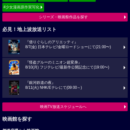
#少女漫画原作実写化
シリーズ・映画祭作品を探す
必見！地上波放送リスト
『借りぐらしのアリエッティ』
8/7(金) 日本テレビ/金曜ロードショーにて(21:00〜)
『怪盗グルーのミニオン超変身』
8/10(月) フジテレビ/最新作公開記念にて(19:00〜)
『銀河鉄道の夜』
8/11(火) NHK/Eテレにて(09:00～)
映画TV放送スケジュールへ
映画館を探す