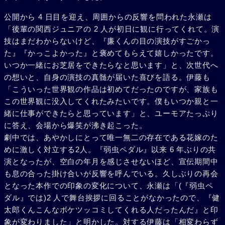
公開から 4 日目を迎え、周囲からの反響を問われた永瀬は
「後輩の関西ジュニアの 2 人が初日に観に行ってくれて。演
技はまだわからないけど、『廉くんの目の演技がすごかっ
た』『かっこよかった』と褒めてもらえて嬉しかったです。
いつか一緒にお芝居をできたらなと思います」と、次世代へ
の想いと、自身の演技の真髄が届いた喜びを語る。伊藤も
「こういった世界観の作品は初めてだったのですが、家族も
この世界観に没入してくれたみたいです。僕もいつか親と一
緒に仕事ができたらと思っています」と、ユーモアたっぷり
に答え、会場から爆笑が沸き起こった。
劇中では、あやかしにとって唯一無二の存在である花嫁のた
めに激しく対立する2人。『弱虫ペダル』以来 6 年ぶりの共
演となったが、空白の年月を感じさせないほど、宣伝期間中
も息の合った掛け合いが反響を呼んでいる。久しぶりの再会
となった本作での印象の変化について、永瀬は「(『弱虫ペ
ダル』では)2 人で舞台挨拶に回ることがなかったので、『健
太郎くんこんなボケツッコミしてくれる人だったんだ』と印
象が変わりました」と明かした。対する伊藤は「相変わらず