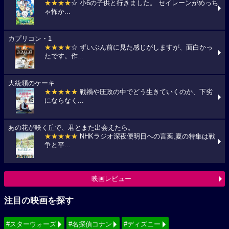
★★★★
☆ 小6の子供と行きました。 セイレーンがめっち
ゃ怖か...
カプリコン・1
★★★★
☆ ずいぶん前に見た感じがしますが、面白かっ
たです。作...
大統領のケーキ
★★★★★
戦禍や圧政の中でどう生きていくのか、下劣
にならなく...
あの花が咲く丘で、君とまた出会えたら。
★★★★★
NHKラジオ深夜便明日への言葉,夏の特集は戦
争と平...
映画レビュー
注目の映画を探す
#スターウォーズ
#名探偵コナン
#ディズニー