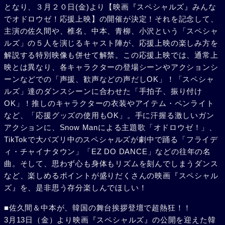
となり、３月２０日(金)より【映画『スペシャルズ』みんな
でオドロウゼ！応援上映】の開催が決定！それを記念して、
主演の佐久間や、椎名、中本、青柳、小沢という「スペシャ
ルズ」の５人を演じるキャスト陣が、応援上映の楽しみ方を
解説する特別映像も併せて解禁。この応援上映では、通常上
映とは異なり、各キャラクターの登場シーンやアクションシ
ーンなどでの「声援、歓声などの声だしOK」！「スペシャ
ルズ」達のダンスシーンに合わせた「手拍子、振り付け
OK」！推しのキャラクターの衣装やアイテム・ペンライト
など、「応援グッズの使用もOK」。手に汗握る激しいガン
アクションに、Snow Manによる主題歌「オドロウゼ！」、
TikTokで大バズリ中のスペシャルズが劇中で踊る「フライデ
ィ・チャイナタウン」「EZ DO DANCE」などの往年の名
曲。そして、思わず心も身体もリズムを刻んでしまうダンス
など、楽しめるポイントが盛りだくさんの映画『スペシャル
ズ』を、是非思う存分楽しんでほしい！
■佐久間＆中本が、韓国の舞台挨拶登壇で超熱狂！！
3月13日（金）より映画『スペシャルズ』の公開を迎えた韓