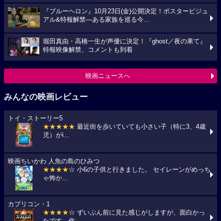
『ブルーヘロン』10月23日(金)公開決定！ポスタービジュ
アル&特報解禁―ある家族を巡る今...
堀田真由・高橋一生が声優に決定！『ghost／夜の果て』
特報映像解禁、コメントも到着
映画ニュースへ
みんなの映画レビュー
トイ・ストーリー5
★★★★★
最近街を歩いていても小さい子（特に3、4歳
児）がi...
映画ちいかわ 人魚の島のひみつ
★★★★
☆ 小6の子供と行きました。 セイレーンがめっち
ゃ怖か...
カプリコン・1
★★★★
☆ ずいぶん前に見た感じがしますが、面白かっ