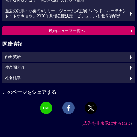
鬼」な素顔とは？『鬼の花嫁』大ヒット祈願
過去の記事：小栗旬×リリー・ジェームズ主演『バッド・ルーテナン
ト：トウキョウ』2026年劇場公開決定！ビジュアルも世界初解禁
映画ニュース一覧へ
関連情報
内田英治
佐久間大介
椎名桔平
このページをシェアする
（
広告を非表示にするには
）