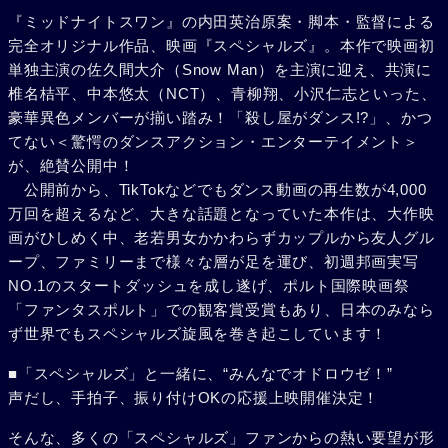
『ミッドナイトスワン』の内田英治原案・脚本・監督による
完全オリジナル作品、映画『スペシャルズ』。本作で映画初
単独主演の佐久間大介（Snow Man）を主演に迎え、共演に
椎名桔平、中本悠太（NCT）、青柳翔、小沢仁志といった、
豪華異色メンバーが揃い踏み！「殺し屋がダンス!?」、かつ
てない＜驚愕のダンスアクション・エンターテイメント＞
が、絶賛公開中！
公開前から、TikTokなどでもダンス動画の再生数が4,000
万回を超えるなど、大きな話題となっていた本作は、大作映
画がひしめく中、老若男女かかわらずカップルから友人グル
ープ、ファミリーまで様々な層が足を運び、初週邦画実写
NO.1のスタートダッシュを成し遂げ、ポルト国際映画祭
「ファンタスポルト」での観客賞受賞もあり、日本のみなら
ず世界でもスペシャルズ旋風を巻き起こしています！
■「スペシャルズ」と一緒に、“みんなでオドロウゼ！”
声だし、手拍子、振り付けOKの応援上映開催決定！
そんな、多くの「スペシャルズ」ファンからの熱い要望が形