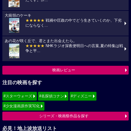
たです。作...
大統領のケーキ
★★★★★
戦禍や圧政の中でどう生きていくのか、下劣
にならなく...
あの花が咲く丘で、君とまた出会えたら。
★★★★★
NHKラジオ深夜便明日への言葉,夏の特集は戦
争と平...
映画レビュー
注目の映画を探す
#スターウォーズ
#名探偵コナン
#ディズニー
#少女漫画原作実写化
シリーズ・映画祭作品を探す
必見！地上波放送リスト