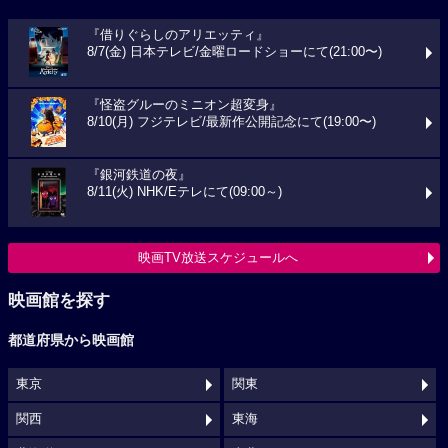
『借りぐらしのアリエッティ』
8/7(金) 日本テレビ/金曜ロードショーにて(21:00〜)
『怪盗グルーのミニオン超変身』
8/10(月) フジテレビ/最新作公開記念にて(19:00〜)
『銀河鉄道の夜』
8/11(火) NHK/Eテレにて(09:00～)
映画TV放送スケジュールへ
映画館を探す
都道府県から映画館
東京
関東
関西
東海