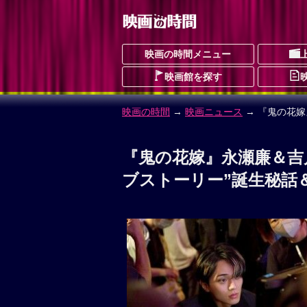
映画の時間メニュー
映画館を探す
映画の時間
→
映画ニュース
→ 『鬼の花
『鬼の花嫁』永瀬廉＆吉
ブストーリー”誕生秘話