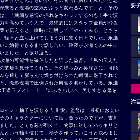
る世界がどんなものか、その物語に触れてみたいと思
要
が来ると現場の空気がふっと変わるんです」と、その
は、「繊細な感情の揺れをキャッチするのも上手で演
力を高めていく人で、最終的にはスタッフ全員が玲夜
葉で伝えると、瞬時に理解して『やってみる』とさら
、軽々と立ち上げてしまう力に驚く日々でした。永瀬
いに納得できるまで話し合い、玲夜が永瀬くんの中に
いました」と振り返る。
永瀬の可能性を確信したと話した監督。「私の伝えた
の芝居を見せてくれる。その膨らみと奥深さに、可能
んを通して膨らんで焼き付けられた瞬間に魅了されて
と、撮影現場で圧倒された興奮を明かしている。永瀬
の王道ラブストーリー”にふさわしい、美しすぎる⻤を
注
ロイン・柚子を演じる吉川 愛。監督は「最初にお会い
子のキャラクターについて話し合ったのですが、吉川
ました。とても芯が強くて、物事に対してハッキリと
んという軸を信じて、柚子を作っていこうと決めまし