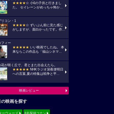
★★★★
☆ 小6の子供と行きまし
た。 セイレーンがめっちゃ怖か...
プリコン・1
★★★★
☆ ずいぶん前に見た感じ
がしますが、面白かったです。作...
ロフィー
★★★★★
いい映画でしたね。 本
来ならこの作品も「福山シネマ...
の花が咲く丘で、君とまた出会えたら。
★★★★★
NHKラジオ深夜便明日
への言葉,夏の特集は戦争と平...
映画レビュー
目の映画を探す
ターウォーズ
#名探偵コナン