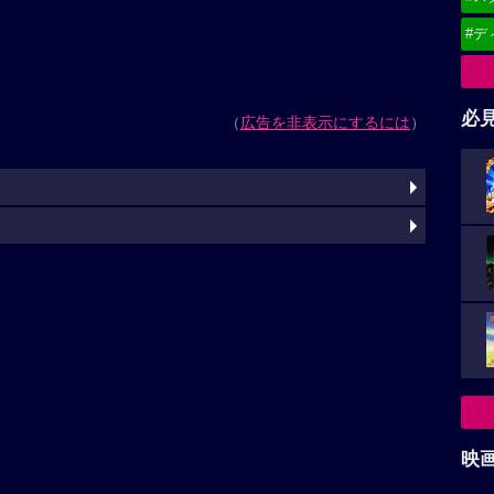
#デ
必
（
広告を非表示にするには
）
映