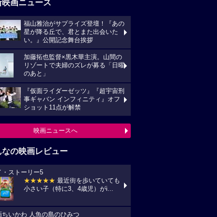
新映画ニュース
福山雅治がサプライズ登壇！『あの
星が降る丘で、君とまた出会いた
い。』公開記念舞台挨拶
加藤拓也監督×黒木華主演。山間の
リゾートで夫婦のズレが募る「日曜
のあと」
『仮面ライダーゼッツ』『超宇宙刑
事ギャバン インフィニティ』オフ
ショット11点が解禁
映画ニュースへ
んなの映画レビュー
イ・ストーリー5
★★★★★
最近街を歩いていても
小さい子（特に3、4歳児）がi...
画ちいかわ 人魚の島のひみつ