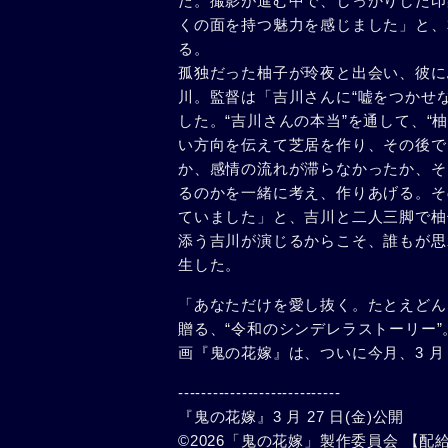
た。撮影が進む中で、しっかりした印
くの面を持つ魅力を感じました」と、
る。
孤独だった柚子が玲夜と出会い、彼に
川。監督は「吉川さんに“嘘をつかせ
した。“吉川さんの本当”を通して、“
い方向を伝えて芝居を作り、その後で
か、感情の流れが滞らなかったか、そ
るのかを一緒に考え、作りあげる。そ
ていました」と、吉川と二人三脚で柚
添う吉川が演じるからこそ、誰もが思
生した。
「あなただけを愛し抜く。たとえどんな
贈る、“令和のシンデレラストーリー
画『⻤の花嫁』は、ついに今月、3 月 2
----------------------------
『⻤の花嫁』3 月 27 日(金)公開
©2026「⻤の花嫁」製作委員会 【配