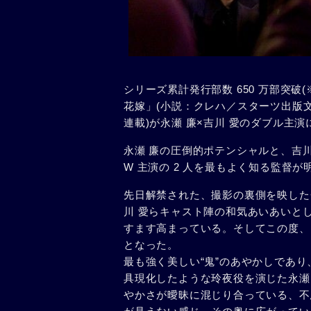
シリーズ累計発行部数 650 万部突破
花嫁」(小説：クレハ／スターツ出版文庫
連載)が永瀬 廉×吉川 愛のダブル主演に
永瀬 廉の圧倒的ポテンシャルと、吉
W 主演の 2 人を最もよく知る監督
先日解禁された、撮影の裏側を映した
川 愛らキャスト陣の和気あいあいと
すます高まっている。そしてこの度、
となった。
最も強く美しい“⻤”のあやかしであ
具現化したような玲夜役を演じた永瀬
やかさが曖昧に混じり合っている、不