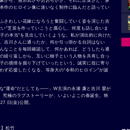
象から、無邪気さやおおらかさ、それに正直さと、多
本作のヒロイン像に迷いなく制作に臨んだと語ってい
ふさわしい花嫁になろうと奮闘していく姿を演じた吉
ない”芝居を作っていこうと腐心し、何度も話し合いま
柚子の本当”を見出していくような。私が演出的に向けた
、吉川さんに通ったか、何か引っ掛かる台詞はない
んなことを毎回確認して、何かあれば、どうしたら通
の繰り返しから、互いに柚子という人物を共有し合っ
子の感情を掘り下げていったという。誠実に役に寄り
わず応援したくなる、等身大の“令和のヒロイン”が誕
“運命”だとしても――」W主演の永瀬 廉と吉川 愛が
”。究極のラブストーリーが、いよいよこの春誕生。映
7 日(金)公開。
給】松竹