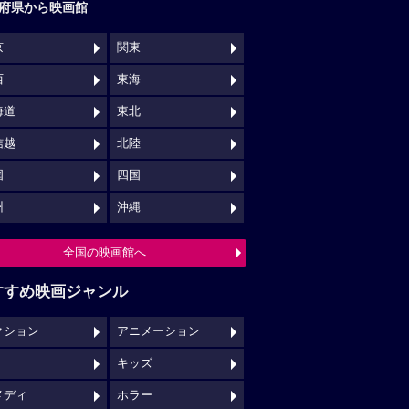
府県から映画館
京
関東
西
東海
海道
東北
信越
北陸
国
四国
州
沖縄
全国の映画館へ
すすめ映画ジャンル
クション
アニメーション
キッズ
メディ
ホラー