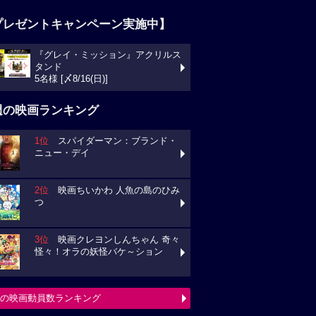
プレゼントキャンペーン実施中】
『グレイ・ミッション』アクリルス
タンド
5名様 [〆8/16(日)]
週の映画ランキング
1位
スパイダーマン：ブランド・
ニュー・デイ
2位
映画ちいかわ 人魚の島のひみ
つ
3位
映画クレヨンしんちゃん 奇々
怪々！オラの妖怪バケ～ション
の映画動員数ランキング