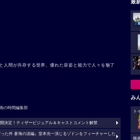
最
と人間が共存する世界。優れた容姿と能力で人々を魅了
み
画の時間編集部
ト
月公開決定！ティザービジュアル＆キャストコメント解禁
だった件 蒼海の涙編』堂本光一演じるゾドンをフィーチャーした
映