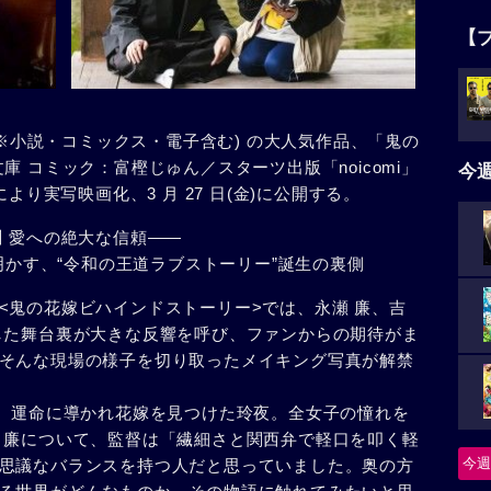
【
(※小説・コミックス・電子含む) の大人気作品、「⻤の
 コミック：富樫じゅん／スターツ出版「noicomi」
今
より実写映画化、3 月 27 日(金)に公開する。
川 愛への絶大な信頼――
が明かす、“令和の王道ラブストーリー”誕生の裏側
<⻤の花嫁ビハインドストーリー>では、永瀬 廉、吉
した舞台裏が大きな反響を呼び、ファンからの期待がま
そんな現場の様子を切り取ったメイキング写真が解禁
り、運命に導かれ花嫁を見つけた玲夜。全女子の憧れを
 廉について、監督は「繊細さと関⻄弁で軽口を叩く軽
今週
思議なバランスを持つ人だと思っていました。奥の方