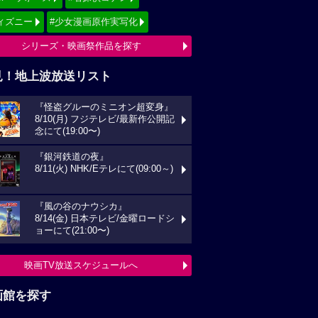
ィズニー
#少女漫画原作実写化
シリーズ・映画祭作品を探す
見！地上波放送リスト
『怪盗グルーのミニオン超変身』
8/10(月) フジテレビ/最新作公開記
念にて(19:00〜)
『銀河鉄道の夜』
8/11(火) NHK/Eテレにて(09:00～)
『風の谷のナウシカ』
8/14(金) 日本テレビ/金曜ロードシ
ョーにて(21:00〜)
映画TV放送スケジュールへ
画館を探す