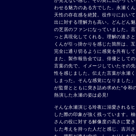
が見えない感じ、その奥に広がってい
わせる魅力のある方でした。永瀬くん
天性の存在感を絶賛。役作りにおいて
出に対する理解力も高い。どんどん魅
の芝居のファンになっていました。言
っと具現化してくれる。理解の速さと
くんが引っ掛かりを感じた箇所は、互
完全に通り切るように感覚を共有して
また、製作報告会では、俳優としての
言葉の先で、イメージしていたその先
性を感じました。伝えた言葉が永瀬く
しまった。そんな感覚になりました」
が監督とともに突き詰め求めた“令和
熱演した永瀬の姿は必見!
そんな永瀬演じる玲夜に溺愛されるヒ
した際の印象が強く残っています。柚
さんの役に対する解像度の高さに驚き
した考えを持った人だと感じ、吉川さ