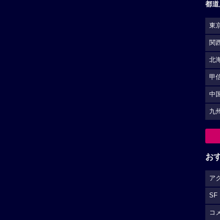
都道
東
関
北
甲
中
九
お
ア
SF
コ