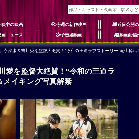
上映中の映画
今週の新作映画
近日公開
映画ニュース
予告編動画
動画配信
嫁』永瀬廉＆吉川愛を監督大絶賛！“令和の王道ラブストーリー”誕生秘話
川愛を監督大絶賛！“令和の王道ラ
＆メイキング写真解禁