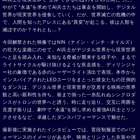
やがて “永遠”を求めてAI兵士たちは暴走を開始し、デジタル
世界が現実世界を侵食していく。だが、世界滅亡の危機の中
で、人間を知ったアレスにある“異変”が起こる。彼は人類を
滅ぼすのか？それとも…？
今回解禁された映像ではNIN（ナイン・インチ・ネイルズ）
の壮大な楽曲にのせて、AI兵士がデジタル世界から現実世界
へと足を踏み入れ、未知なる脅威が襲来する様子や、まるで
ライトサイクルが駆け抜けるような疾走感を、ディリンジャ
ー社の象徴である赤のレーザーライト演出で表現。本作から
インスパイアされたLEDスーツをまとった彼女たちの圧倒的
なダンスは、デジタル世界と現実世界が交差する映画の世界
観と高い親和性を持ち、裾まで揃った一糸乱れぬシンクロダ
ンスがトロンの世界へと誘う。時に走り迫り、交互に周囲を
見渡す振りは、劇中で “永遠”を探し求める最強AI兵士とリン
クさせるなど、卓越したダンスパフォーマンスで魅せた。
撮影後に実施されたインタビューでは、普段制服姿でのパフ
ォーマンスのイメージがある中、映画とリンクした衣装や演