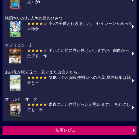
児）がi...
映画ちいかわ 人魚の島のひみつ
★★★★
☆ 小6の子供と行きました。 セイレーンがめっち
ゃ怖か...
カプリコン・1
★★★★
☆ ずいぶん前に見た感じがしますが、面白かっ
たです。作...
あの花が咲く丘で、君とまた出会えたら。
★★★★★
NHKラジオ深夜便明日への言葉,夏の特集は戦
争と平...
オールド・オーク
★★★★★
素直にいい作品だったと思います。 それにし
ても、永...
映画レビュー