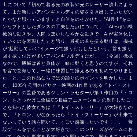
出について「初めて着る光の衣装や光のレーザー演出によっ
て、また新しいアバンギャルディの姿を引き出していただい
たかなと思っています」と自信をのぞかせた。”AI兵士”をコ
ンセプトとしたダンスの工夫した点について、「AIっぽい機
械的な動きや、人間っぽいしなやかな動きで、AIが実体化し
ていくのを表現した」と語り、最初の首を振る動作は、機械
が”起動していく”イメージで振り付けしたという。首を振り
回す振り付けが多いアバンギャルディだが、「（今回）機械
なので、機械は首と身体が一緒に動くと思うのですが、それ
を皆で意識して、一緒に練習して揃えるのを初めてやりまし
た」と、この作品ならではの踊りのポイントを明かした。ま
た、1995年公開のピサクー映画の1作目である『トイ・スト
ーリー』の監督であるジョン・ラセターが第１作目の『トロ
ン』をきっかけに全編CG長編アニメーションの制作したこ
とを知った彼女たちは「『トイ・ストーリー』が大好きなの
で、『トロン』がなかったら『トイ・ストーリー』が出来て
ないっていう話を聞いて、すごい感謝したいです！」、「普
段ゲームをすることが大好きで、このシリーズがゲームにお
いてもかなり影響を及ぼしたと聞いたので、関わることがで