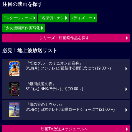
注目の映画を探す
#スターウォーズ
#名探偵コナン
#ディズニー
#少女漫画原作実写化
シリーズ・映画祭作品を探す
必見！地上波放送リスト
『怪盗グルーのミニオン超変身』
8/10(月) フジテレビ/最新作公開記念にて(19:00〜)
『銀河鉄道の夜』
8/11(火) NHK/Eテレにて(09:00～)
『風の谷のナウシカ』
8/14(金) 日本テレビ/金曜ロードショーにて(21:00〜)
映画TV放送スケジュールへ