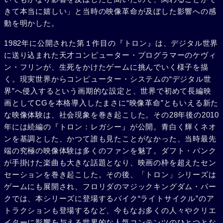
きて本当に嬉しい」と当時の映像革命が及ぼした影響への感
動を明かした。
1982年に公開された第１作目の『トロン』は、デジタル世界
に送り込まれた天才コンピューター・プログラマーのケヴィ
ン・フリンが、生死をかけたゲームに挑んでいく様子を描
く。現実世界からコンピューター・システムの“デジタル世
界”へ侵入するという画期的な設定と、世界で初めて長編映
画としてCGを本格導入したまさに“映像革命”ともいえる新た
な映像体験は、社会現象を巻き起こした。その28年後の2010
年には続編の『トロン：レガシー』が公開。青白く輝くネオ
ンを基調とした、かつて誰も見たことがなかった、当時最先
端の究極の映像体験は多くのファンを魅了。ダフト・パンク
が手掛けた楽曲も大きな話題となり、映画の枠を超えたセン
セーションを巻き起こした。その後、「トロン」シリーズは
ゲームにも展開され、フロリダのマジックキングダム・パー
クでは、本シリーズに登場するバイク“ライトサイクル”のア
トラクションも登場するなど、今もなお多くの人々やクリエ
イターに影響を与える世界的な人気コンテンツのひとつとな