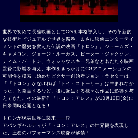
世界で初めて長編映画としてCGを本格導入し、その革新的
な技術とビジュアルで世界を席巻。まさに映像エンターテイ
メントの歴史を変えた伝説の映画『トロン』。ジェームズ・
キャメロン、ジョージ・ルーカス、ピーター・ジャクソン、
ティム・バートン、ウォシャウスキー兄弟など名だたる映画
監督に影響を与え、本作をきっかけにCGアニメーションの
可能性を模索し始めたピクサー創始者ジョン・ラセターは、
「『トロン』がなければ『トイ・ストーリー』は生まれなか
った」と発言するなど、後に誕生する様々な作品に影響を与
えてきた。その最新作『トロン：アレス』が10月10日(金)に
日米同時公開となる！
トロンが現実世界に襲来――!?
アバンギャルディが『トロン：アレス』の世界観を表現し
た、圧巻のパフォーマンス映像が解禁!!