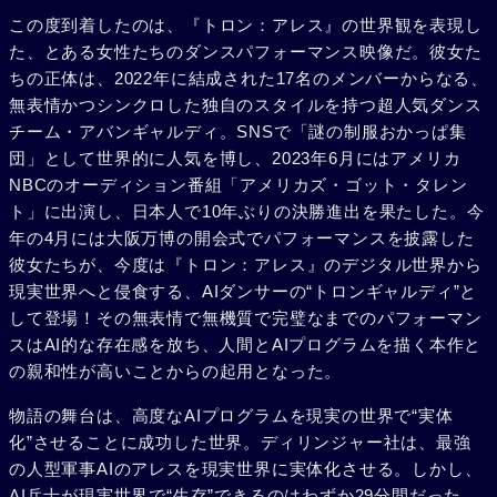
この度到着したのは、『トロン：アレス』の世界観を表現し
た、とある女性たちのダンスパフォーマンス映像だ。彼女た
ちの正体は、2022年に結成された17名のメンバーからなる、
無表情かつシンクロした独自のスタイルを持つ超人気ダンス
チーム・アバンギャルディ。SNSで「謎の制服おかっぱ集
団」として世界的に人気を博し、2023年6月にはアメリカ
NBCのオーディション番組「アメリカズ・ゴット・タレン
ト」に出演し、日本人で10年ぶりの決勝進出を果たした。今
年の4月には大阪万博の開会式でパフォーマンスを披露した
彼女たちが、今度は『トロン：アレス』のデジタル世界から
現実世界へと侵食する、AIダンサーの“トロンギャルディ”と
して登場！その無表情で無機質で完璧なまでのパフォーマン
スはAI的な存在感を放ち、人間とAIプログラムを描く本作と
の親和性が高いことからの起用となった。
物語の舞台は、高度なAIプログラムを現実の世界で“実体
化”させることに成功した世界。ディリンジャー社は、最強
の人型軍事AIのアレスを現実世界に実体化させる。しかし、
AI兵士が現実世界で“生存”できるのはわずか29分間だった。