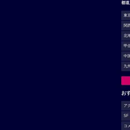
都道
東
関
北
甲
中
九
お
ア
SF
コ