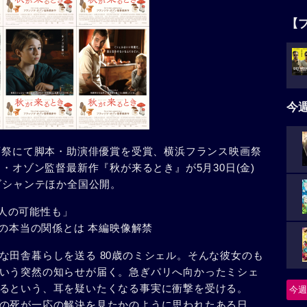
【
今
映画祭にて脚本・助演俳優賞を受賞、横浜フランス映画祭
ワ・オゾン監督最新作『秋が来るとき』が5月30日(金)
ズシャンテほか全国公開。
殺人の可能性も」
娘の本当の関係とは 本編映像解禁
な田舎暮らしを送る 80歳のミシェル。そんな彼女のも
いう突然の知らせが届く。急ぎパリへ向かったミシェ
るという、耳を疑いたくなる事実に衝撃を受ける。
今週
の死が一応の解決を見たかのように思われたある日、