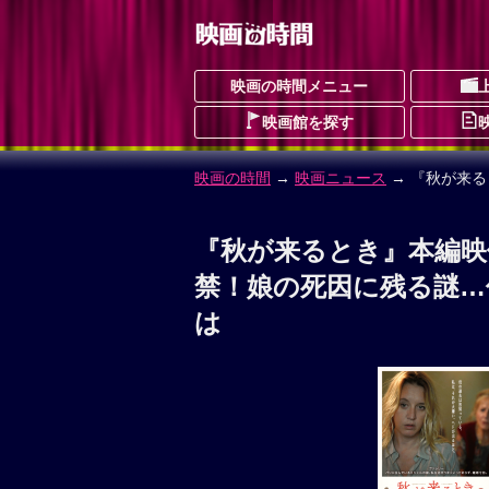
映画の時間メニュー
映画館を探す
映画の時間
→
映画ニュース
→ 『秋が来
『秋が来るとき』本編映
禁！娘の死因に残る謎…
は