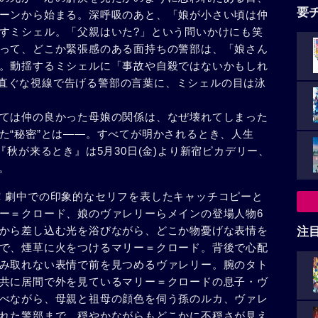
要
ーンから始まる。深呼吸のあと、「娘が小さい頃は仲
すミシェル。「父親はいた?」という問いかけにも笑
って、どこか緊張感のある面持ちの警部は、「娘さん
。動揺するミシェルに「事故や自殺ではないかもしれ
、真っ直ぐな視線で告げる警部の言葉に、ミシェルの目は泳
ては仲の良かった母娘の関係は、なぜ壊れてしまった
た“秘密”とは——。すべてが明かされるとき、人生
『秋が来るとき』は5月30日(金)より新宿ピカデリー、
。
！劇中での印象的なセリフを表したキャッチコピーと
ー＝クロード、娘のヴァレリーらメインの登場人物6
から差し込む光を浴びながら、どこか物憂げな表情を
注
で、煙草に火をつけるマリー＝クロード。背後で心配
み取れない表情で前を見つめるヴァレリー。腕のタト
共に居間で外を見ているマリー＝クロードの息子・ヴ
べながら、母親と祖母の顔色を伺う孫のルカ、ヴァレ
れた警部まで、穏やかながらもどこかに不穏さが見え