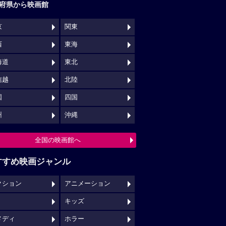
府県から映画館
京
関東
西
東海
海道
東北
信越
北陸
国
四国
州
沖縄
全国の映画館へ
すすめ映画ジャンル
クション
アニメーション
キッズ
メディ
ホラー