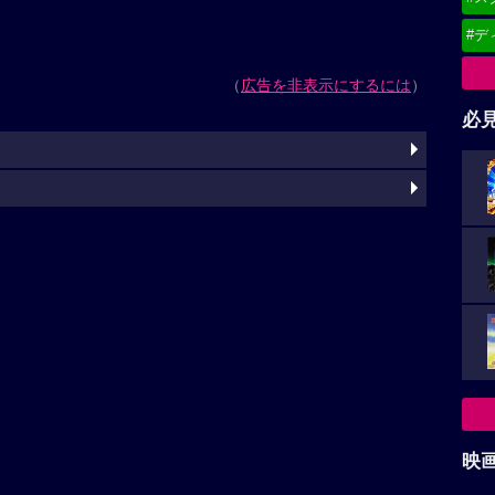
#デ
（
広告を非表示にするには
）
必
映