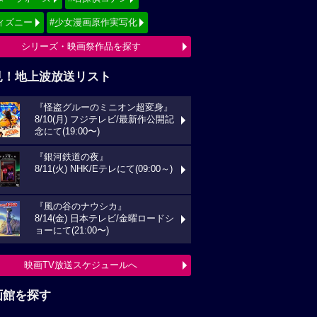
ィズニー
#少女漫画原作実写化
シリーズ・映画祭作品を探す
見！地上波放送リスト
『怪盗グルーのミニオン超変身』
8/10(月) フジテレビ/最新作公開記
念にて(19:00〜)
『銀河鉄道の夜』
8/11(火) NHK/Eテレにて(09:00～)
『風の谷のナウシカ』
8/14(金) 日本テレビ/金曜ロードシ
ョーにて(21:00〜)
映画TV放送スケジュールへ
画館を探す