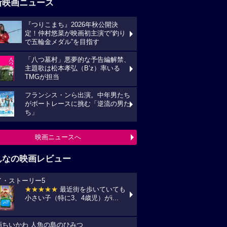
新映画ニュース
『つりこまち』2026年秋公開決
定！仲村悠菜が映画初主演で“釣り
で五輪金メダル”を目指す
「八つ墓村」悪夢的な予告編解禁、
主題歌は松本孝弘（B’z）率いる
TMGが担当
フランシス・ンら出演。中年男たち
がボートレースに挑む「逆流の男た
ち」
映画ニュースへ
んなの映画レビュー
イ・ストーリー5
★★★★★
最近街を歩いていても
小さい子（特に3、4歳児）がi...
画ちいかわ 人魚の島のひみつ