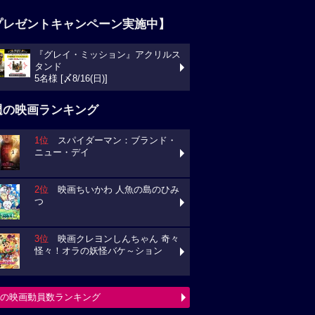
プレゼントキャンペーン実施中】
『グレイ・ミッション』アクリルス
タンド
5名様 [〆8/16(日)]
週の映画ランキング
1位
スパイダーマン：ブランド・
ニュー・デイ
2位
映画ちいかわ 人魚の島のひみ
つ
3位
映画クレヨンしんちゃん 奇々
怪々！オラの妖怪バケ～ション
の映画動員数ランキング