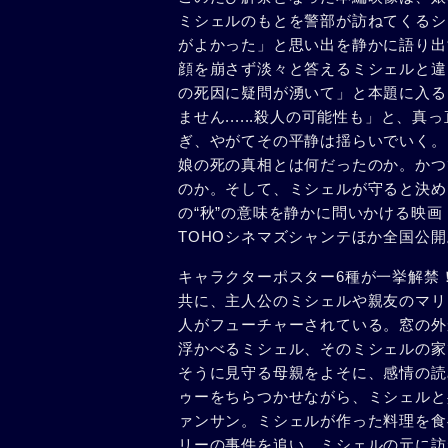
ミシェルのもとを警部が訪ねてくるシ
がよかった」と思い出を静かに語り出
顔を崩さず淡々と答えるミシェルと違
の死因に疑問が湧いて」と本題に入る
ません......殺人の可能性も」と
ぎ、やがてその平静は揺らいでいく。
娘の死の真相とは何だったのか。かつ
のか。そして、ミシェルが守ると決め
の“秋”の意味を静かに問いかける映画
TOHOシネマズシャンテほか全国公開
キャラクターポスター6種が一挙解禁
共に、主人公のミシェルや親友のマリ
人がフューチャーされている。窓の外
浮かべるミシェル、そのミシェルの家
そうに見守る母親をよそに、感情の読
ゥーをちらつかせながら、ミシェルと
ァンサン。ミシェルが作った料理を食
リーの事件を追い、ミシェルの元に訪