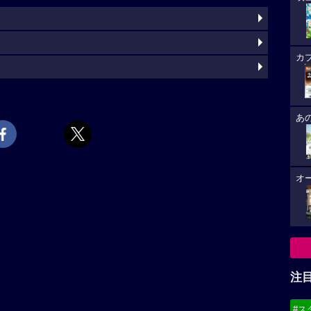
カ
あ
オ
注
#ス