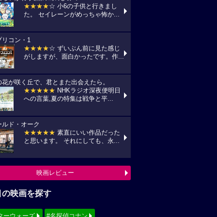
★★★★
☆ 小6の子供と行きまし
た。 セイレーンがめっちゃ怖か...
プリコン・1
★★★★
☆ ずいぶん前に見た感じ
がしますが、面白かったです。作...
の花が咲く丘で、君とまた出会えたら。
★★★★★
NHKラジオ深夜便明日
への言葉,夏の特集は戦争と平...
ールド・オーク
★★★★★
素直にいい作品だった
と思います。 それにしても、永...
映画レビュー
目の映画を探す
ターウォーズ
#名探偵コナン