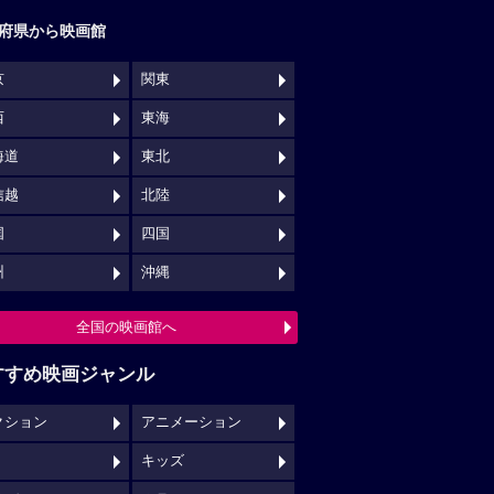
府県から映画館
京
関東
西
東海
海道
東北
信越
北陸
国
四国
州
沖縄
全国の映画館へ
すすめ映画ジャンル
クション
アニメーション
キッズ