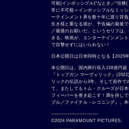
可能(インポッシブル)”なとき／“任
常に不可能＝インポッシブルなミッシ
ーテインメント界を数十年に渡り背負
生き様と重なる彼が、予告編の最後で
／最後のお願いだ」というセリフは、
きる。映画が、エンターテインメント
で目撃せずにはいられない！
日本公開日は日米同時となる【2025
本公開日は、国内興行収入138億円
『トップガン マーヴェリック』(20
リックの伝説から3年、そして前作でのイ
て、またしてもトム・クルーズが日本
フィーバーを巻き起こす！満を持して
ブル／ファイナル・レコニング』。本
----------------------------
©2024 PARAMOUNT PICTURES.