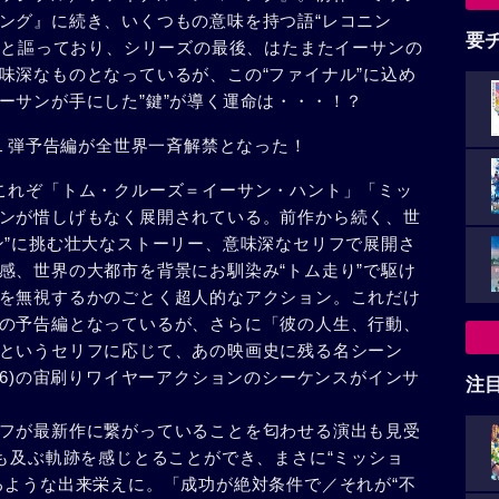
ング』に続き、いくつもの意味を持つ語“レコニン
要
ル”と謳っており、シリーズの最後、はたまたイーサンの
味深なものとなっているが、この“ファイナル”に込め
ーサンが手にした”鍵”が導く運命は・・・！？
第１弾予告編が全世界一斉解禁となった！
これぞ「トム・クルーズ＝イーサン・ハント」「ミッ
ンが惜しげもなく展開されている。前作から続く、世
ン”に挑む壮大なストーリー、意味深なセリフで展開さ
感、世界の大都市を背景にお馴染み“トム走り”で駆け
を無視するかのごとく超人的なアクション。これだけ
の予告編となっているが、さらに「彼の人生、行動、
というセリフに応じて、あの映画史に残る名シーン
96)の宙刷りワイヤーアクションのシーケンスがインサ
注
フが最新作に繋がっていることを匂わせる演出も見受
にも及ぶ軌跡を感じとることができ、まさに“ミッショ
るような出来栄えに。「成功が絶対条件で／それが“不