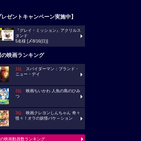
プレゼントキャンペーン実施中】
『グレイ・ミッション』アクリルス
タンド
5名様 [〆8/16(日)]
週の映画ランキング
1位
スパイダーマン：ブランド・
ニュー・デイ
2位
映画ちいかわ 人魚の島のひみ
つ
3位
映画クレヨンしんちゃん 奇々
怪々！オラの妖怪バケ～ション
の映画動員数ランキング