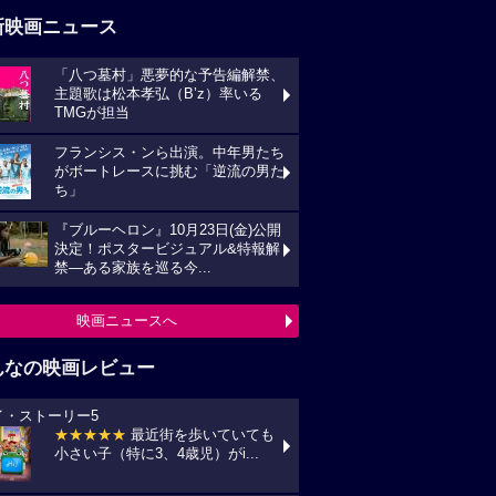
新映画ニュース
「八つ墓村」悪夢的な予告編解禁、
主題歌は松本孝弘（B’z）率いる
TMGが担当
フランシス・ンら出演。中年男たち
がボートレースに挑む「逆流の男た
ち」
『ブルーヘロン』10月23日(金)公開
決定！ポスタービジュアル&特報解
禁―ある家族を巡る今...
映画ニュースへ
んなの映画レビュー
イ・ストーリー5
★★★★★
最近街を歩いていても
小さい子（特に3、4歳児）がi...