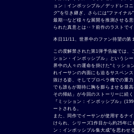
ョン：インポッシブル／デッドレコニ
グ”を引き継ぎ、さらには“ファイナ
最期‥など様々な展開を推測させる意
られた真意とは‥？前作のラストでイ
本日11/11、世界中のファン待望の
この度解禁された第1弾予告編では、
ション・インポッシブル」というシー
界中の人々の運命を掛けた“ミッショ
れイーサンの内面にも迫るサスペンス
抜ける姿、そしてプロペラ機での重力
でも誰もが期待に胸を膨らませる最高
その帰結」が今回のストーリーに続く
『ミッション：インポッシブル』(19
ートされる。
また、同作でイーサンが使用するナイ
けられ、シリーズ1作目から約25年
ン：インポッシブル集大成”を思わせ