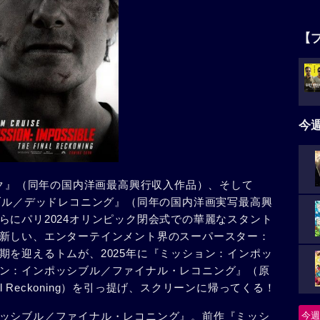
【
今
ック』（同年の国内洋画最高興行収入作品）、そして
シブル／デッドレコニング』（同年の国内洋画実写最高興
らにパリ2024オリンピック閉会式での華麗なスタント
新しい、エンターテインメント界のスーパースター：
期を迎えるトムが、2025年に『ミッション：インポッ
ン：インポッシブル／ファイナル・レコニング』（原
he Final Reckoning）を引っ提げ、スクリーンに帰ってくる！
ッシブル／ファイナル・レコニング』。前作『ミッシ
今週