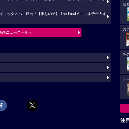
映
クスへ―映画『【推しの子】-The Final Act-』本予告＆本
カ
映画ニュース一覧へ
あ
オ
注