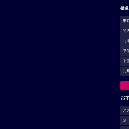
都道
東
関
北
甲
中
九
お
ア
SF