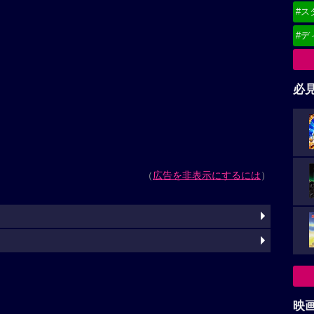
#ス
#デ
必
（
広告を非表示にするには
）
映