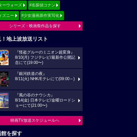
ターウォーズ
#名探偵コナン
ィズニー
#少女漫画原作実写化
シリーズ・映画祭作品を探す
見！地上波放送リスト
『怪盗グルーのミニオン超変身』
8/10(月) フジテレビ/最新作公開記
念にて(19:00〜)
『銀河鉄道の夜』
8/11(火) NHK/Eテレにて(09:00～)
『風の谷のナウシカ』
8/14(金) 日本テレビ/金曜ロードシ
ョーにて(21:00〜)
映画TV放送スケジュールへ
画館を探す