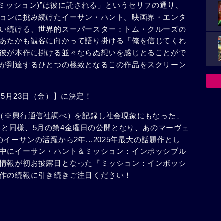
務(ミッション)”は彼に託される」というセリフの通り、
ョンに挑み続けたイーサン・ハント。映画界・エンタ
い続ける、世界的スーパースター：トム・クルーズの
あたかも観客に向かって語り掛ける「俺を信じてくれ
彼が本作に掛ける並々ならぬ想いを感じとることがで
が到達するひとつの極致となるこの作品をスクリーン
年5月23日（金）】に決定！
超（※興行通信社調べ）を記録し社会現象にもなった、
22)と同様、5月の第4金曜日の公開となり、あのマーヴェ
ーサンの活躍から2年...2025年最大の話題作とし
中にイーサン・ハント＆ミッション：インポッシブル
情報が初お披露目となった『ミッション：インポッシ
作の続報に引き続きご注目ください！