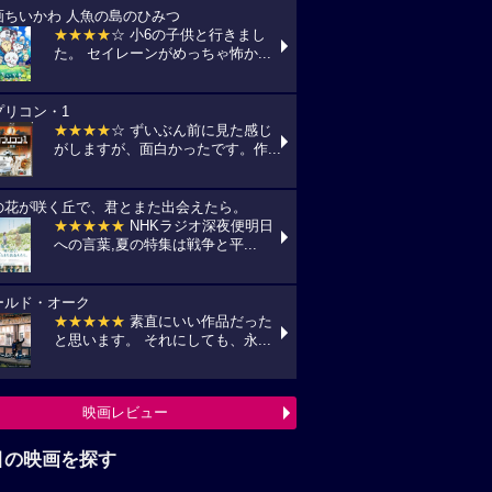
画ちいかわ 人魚の島のひみつ
★★★★
☆ 小6の子供と行きまし
た。 セイレーンがめっちゃ怖か...
プリコン・1
★★★★
☆ ずいぶん前に見た感じ
がしますが、面白かったです。作...
の花が咲く丘で、君とまた出会えたら。
★★★★★
NHKラジオ深夜便明日
への言葉,夏の特集は戦争と平...
ールド・オーク
★★★★★
素直にいい作品だった
と思います。 それにしても、永...
映画レビュー
目の映画を探す