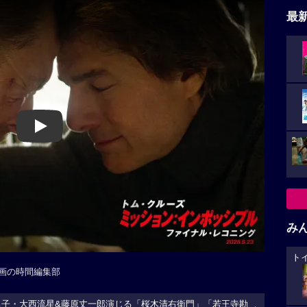
最
Play
み
ト
画の時間編集部
男子・大西流星&藤原丈一郎演じる「桜木清右衛門」「若王寺勘