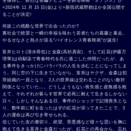
を獲得し、鮮烈な長編デビューを飾る映画『オアシス』が
<2024年 11 月 15 日(金)より>新宿武蔵野館ほか全国公開す
ることが決定!
何故この残酷な世界で出会ったのか?
裏社会で絶望と一瞬の幸福を味わう若者たちの葛藤と暴走。
やるせなさと熱さが滾る“バイオレンス青春映画”が誕生!
富井ヒロト(清水尋也)と金森(高杉真宙)、そして紅花(伊藤万
理華)は幼馴染で青春時代を共に過ごした仲間だったが、あ
る事件をきっかけにバラバラの人生を歩むことになってしま
う。同じ空の下に生きていながら、富井はヤクザ、金森は犯
罪組織の一員となり、2人の世界線は交わることのない敵対
関係となっていた...。どうしようもない喪失感と虚無感を抱
えて、それぞれが暮らす世界で必死に耐えて生きるしかない
日々。しかしそんなある日、事件のショックで記憶喪失とな
り、数年前に町を去ったはずの紅花が戻ってきたことで、3
人の運命は再び引き寄せられる。
信じていた友の裏切り、絶望、罪悪感など様々な思いを胸に
抱えて生きる富井と金森だったが、紅花との再会から、忘れ