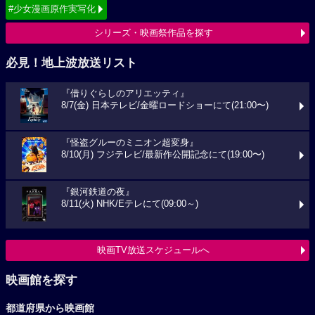
#少女漫画原作実写化
シリーズ・映画祭作品を探す
必見！地上波放送リスト
『借りぐらしのアリエッティ』
8/7(金) 日本テレビ/金曜ロードショーにて(21:00〜)
『怪盗グルーのミニオン超変身』
8/10(月) フジテレビ/最新作公開記念にて(19:00〜)
『銀河鉄道の夜』
8/11(火) NHK/Eテレにて(09:00～)
映画TV放送スケジュールへ
映画館を探す
都道府県から映画館