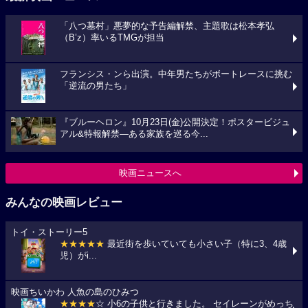
「八つ墓村」悪夢的な予告編解禁、主題歌は松本孝弘
（B’z）率いるTMGが担当
フランシス・ンら出演。中年男たちがボートレースに挑む
「逆流の男たち」
『ブルーヘロン』10月23日(金)公開決定！ポスタービジュ
アル&特報解禁―ある家族を巡る今...
映画ニュースへ
みんなの映画レビュー
トイ・ストーリー5
★★★★★
最近街を歩いていても小さい子（特に3、4歳
児）がi...
映画ちいかわ 人魚の島のひみつ
★★★★
☆ 小6の子供と行きました。 セイレーンがめっち