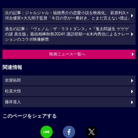
次の記事：ジャルジャル・福徳秀介の恋愛小説を映画化。 萩原利久×
河合優実×大九明子監督「今日の空が一番好き、とまだ言えない僕は」
過去の記事：『ヴェノム：ザ・ラストダンス』×『鬼太郎誕生 ゲゲゲ
の謎 真生版』最凶相棒秋祭2024!! 諏訪部順一&木内秀信によるナレー
ションのコラボ映像解禁
映画ニュース一覧へ
関連情報
岩屋拓郎
松居大悟
藤井道人
このページをシェアする