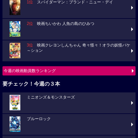
1位
スパイダーマン：ブランド・ニュー・デイ
2位
映画ちいかわ 人魚の島のひみつ
3位
映画クレヨンしんちゃん 奇々怪々！オラの妖怪バケ
～ション
今週の映画動員数ランキング
要チェック！今週の３本
ミニオンズ＆モンスターズ
ブルーロック