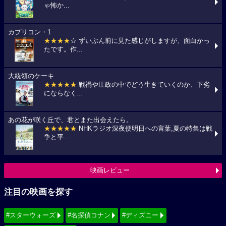
ゃ怖か...
カプリコン・1
★★★★
☆ ずいぶん前に見た感じがしますが、面白かっ
たです。作...
大統領のケーキ
★★★★★
戦禍や圧政の中でどう生きていくのか、下劣
にならなく...
あの花が咲く丘で、君とまた出会えたら。
★★★★★
NHKラジオ深夜便明日への言葉,夏の特集は戦
争と平...
映画レビュー
注目の映画を探す
#スターウォーズ
#名探偵コナン
#ディズニー