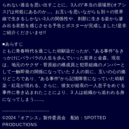
られない過去を思い出すことに。3人の“本当の居場所(オアシ
ス)”は何処にあるのか...。お互いを思いながらも別々の世界
線で生きるしかない3人の関係性や、刹那に生きる姿から滲
み出る哀愁を感じさせる予告とポスターが完成しました!是非
ご紹介くださいませ!!
■あらすじ
ともに青春時代を過ごした幼馴染だったが、“ある事件”をき
っかけにバラバラの人生を歩んでいった富井と金森。現在
は、地元のヤクザ・菅原組の構成員と犯罪組織のメンバーと
して一触即発の関係になっていた 2 人の前に、互いの心の拠
りどころであり、“ある事件”から記憶障害になっていた幼馴
染・紅花が現れる。さらに、彼女が組長の一人息子をめぐる
事件に巻き込まれたことにより、3 人は組織から追われる身
になってしまう......。
----------------------------
©2024『オアシス』製作委員会 配給：SPOTTED
PRODUCTIONS