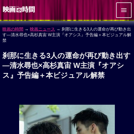
映画の時間
→
映画ニュース
→ 刹那に生きる3人の運命が再び動き出
す―清⽔尋也×⾼杉真宙 W主演『オアシス』予告編＋本ビジュアル解
禁
刹那に生きる3人の運命が再び動き出す
―清⽔尋也×⾼杉真宙 W主演『オアシ
ス』予告編＋本ビジュアル解禁