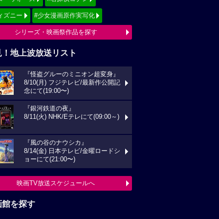
ィズニー
#少女漫画原作実写化
シリーズ・映画祭作品を探す
見！地上波放送リスト
『怪盗グルーのミニオン超変身』
8/10(月) フジテレビ/最新作公開記
念にて(19:00〜)
『銀河鉄道の夜』
8/11(火) NHK/Eテレにて(09:00～)
『風の谷のナウシカ』
8/14(金) 日本テレビ/金曜ロードシ
ョーにて(21:00〜)
映画TV放送スケジュールへ
画館を探す