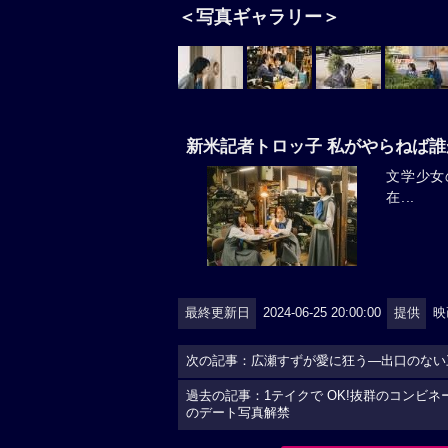
＜写真ギャラリー＞
新米記者トロッ子 私がやらねば
文学少女
在...
最終更新日
2024-06-25 20:00:00
提供
映
次の記事：広瀬すずが愛に狂う―出口のない
過去の記事：1テイクで OK!抜群のコンビネ
のデート写真解禁