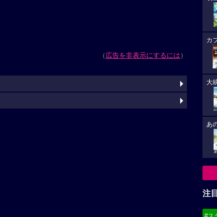
カ
（
広告を非表示にするには
）
大
あ
注
#ス