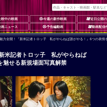
上映中の映画
今週の新作映画
近日公開
映画ニュース
予告編動画
動画配信
の魅力全開！『新米記者トロッ子 私がやらねば誰がやる！』6つの表情
新米記者トロッ子 私がやらねば
を魅せる新規場面写真解禁