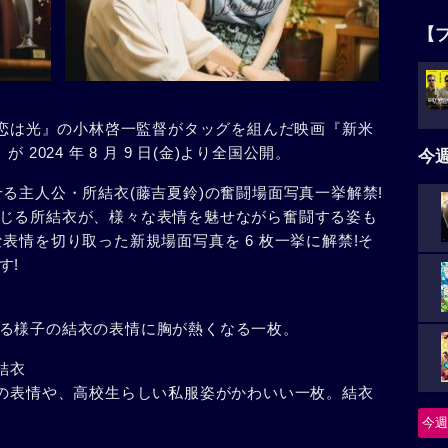
【
『恋は光』の小林啓一監督がタッグを組んだ映画『新米
2024 年 8 月 9 日(金)より全国公開。
今
る主人公・所結衣(藤吉夏鈴)の奮闘場面写真一挙解禁!
じる所結衣が、様々な表情を魅せながら奮闘する姿も
表情を切り取った新規場面写真を 6 枚一挙に解禁!そ
す!
る様子の結衣の表情に胸が熱くなる一枚。
結衣
衣の表情や、高校生らしい私服姿がかわいい一枚。結衣
今週