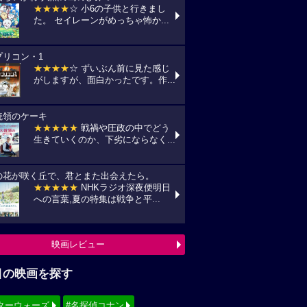
★★★★
☆ 小6の子供と行きまし
た。 セイレーンがめっちゃ怖か...
プリコン・1
★★★★
☆ ずいぶん前に見た感じ
がしますが、面白かったです。作...
統領のケーキ
★★★★★
戦禍や圧政の中でどう
生きていくのか、下劣にならなく...
の花が咲く丘で、君とまた出会えたら。
★★★★★
NHKラジオ深夜便明日
への言葉,夏の特集は戦争と平...
映画レビュー
目の映画を探す
ターウォーズ
#名探偵コナン