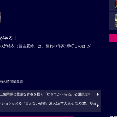
誰がやる！
の所結衣（藤吉夏鈴）は、憧れの作家“緑町このは”が
画の時間編集部
三角関係と壮絶な青春を描く『ゆきてかへらぬ』公開決定!!
ーションが光る『言えない秘密』湊人(京本大我)と雪乃(古川琴音)