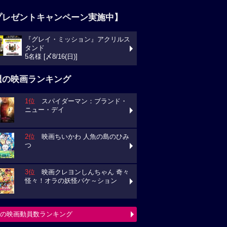
プレゼントキャンペーン実施中】
『グレイ・ミッション』アクリルス
タンド
5名様 [〆8/16(日)]
週の映画ランキング
1位
スパイダーマン：ブランド・
ニュー・デイ
2位
映画ちいかわ 人魚の島のひみ
つ
3位
映画クレヨンしんちゃん 奇々
怪々！オラの妖怪バケ～ション
の映画動員数ランキング