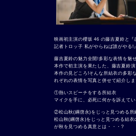
映画初主演の櫻坂 46 の藤吉夏鈴と
記者トロッ子 私がやらねば誰がやる!』が 
藤吉夏鈴の魅力全開!多彩な表情を魅せ
本作で初主演を果たした、藤吉夏鈴演
本作の見どころ!そんな所結衣の多彩な
れぞれの表情を写真と併せて紹介しま
①熱いスピーチをする所結衣
マイクを手に、必死に何かを訴えてい
②松山秋(綱啓永)をじっと見つめる所
松山秋(綱啓永)をじっと見つめる結
が秋を見つめる真意とは・・・?