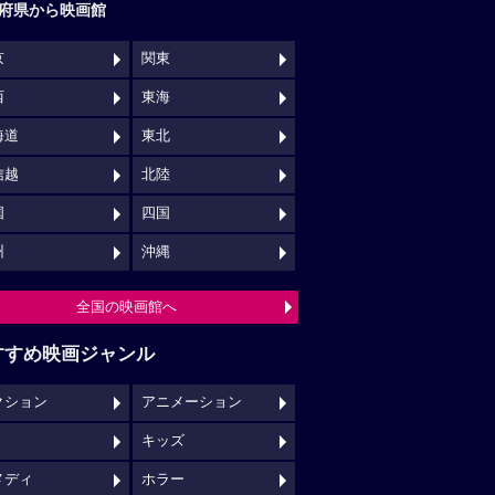
府県から映画館
京
関東
西
東海
海道
東北
信越
北陸
国
四国
州
沖縄
全国の映画館へ
すすめ映画ジャンル
クション
アニメーション
キッズ
メディ
ホラー