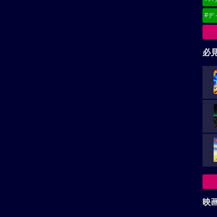
#デ
必
映