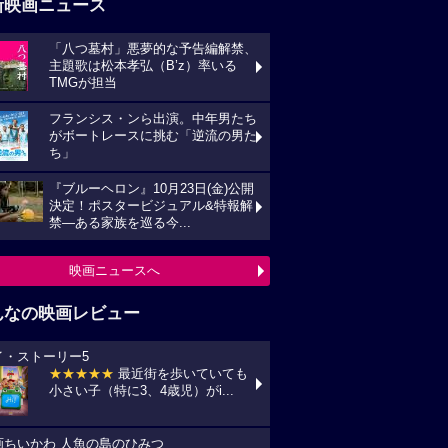
新映画ニュース
「八つ墓村」悪夢的な予告編解禁、
主題歌は松本孝弘（B’z）率いる
TMGが担当
フランシス・ンら出演。中年男たち
がボートレースに挑む「逆流の男た
ち」
『ブルーヘロン』10月23日(金)公開
決定！ポスタービジュアル&特報解
禁―ある家族を巡る今...
映画ニュースへ
んなの映画レビュー
イ・ストーリー5
★★★★★
最近街を歩いていても
小さい子（特に3、4歳児）がi...
画ちいかわ 人魚の島のひみつ