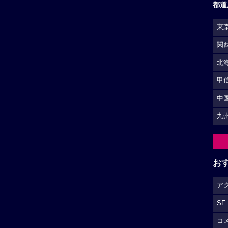
都道
東
関
北
甲
中
九
お
ア
SF
コ