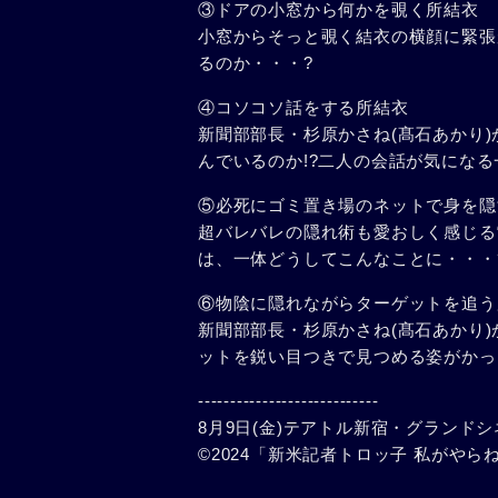
③ドアの小窓から何かを覗く所結衣
小窓からそっと覗く結衣の横顔に緊張
るのか・・・?
④コソコソ話をする所結衣
新聞部部長・杉原かさね(髙石あかり
んでいるのか!?二人の会話が気になる
⑤必死にゴミ置き場のネットで身を隠
超バレバレの隠れ術も愛おしく感じる
は、一体どうしてこんなことに・・・?
⑥物陰に隠れながらターゲットを追う
新聞部部長・杉原かさね(髙石あかり
ットを鋭い目つきで見つめる姿がかっ
----------------------------
8月9日(金)テアトル新宿・グランド
©2024「新米記者トロッ子 私がやら