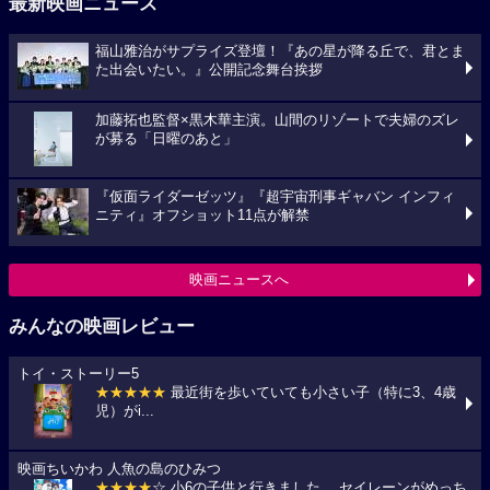
最新映画ニュース
福山雅治がサプライズ登壇！『あの星が降る丘で、君とま
た出会いたい。』公開記念舞台挨拶
加藤拓也監督×黒木華主演。山間のリゾートで夫婦のズレ
が募る「日曜のあと」
『仮面ライダーゼッツ』『超宇宙刑事ギャバン インフィ
ニティ』オフショット11点が解禁
映画ニュースへ
みんなの映画レビュー
トイ・ストーリー5
★★★★★
最近街を歩いていても小さい子（特に3、4歳
児）がi...
映画ちいかわ 人魚の島のひみつ
★★★★
☆ 小6の子供と行きました。 セイレーンがめっち