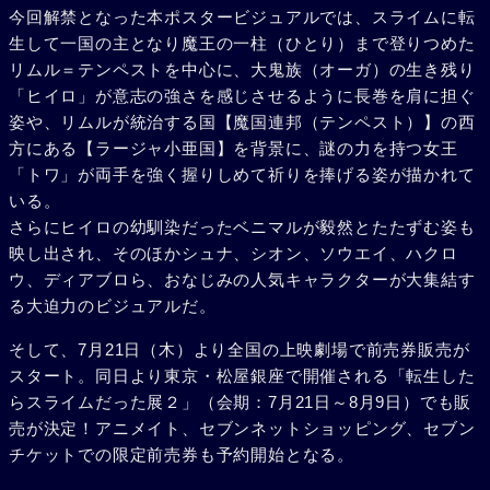
今回解禁となった本ポスタービジュアルでは、スライムに転
生して一国の主となり魔王の一柱（ひとり）まで登りつめた
リムル＝テンペストを中心に、大鬼族（オーガ）の生き残り
「ヒイロ」が意志の強さを感じさせるように長巻を肩に担ぐ
姿や、リムルが統治する国【魔国連邦（テンペスト）】の西
方にある【ラージャ小亜国】を背景に、謎の力を持つ女王
「トワ」が両手を強く握りしめて祈りを捧げる姿が描かれて
いる。
さらにヒイロの幼馴染だったベニマルが毅然とたたずむ姿も
映し出され、そのほかシュナ、シオン、ソウエイ、ハクロ
ウ、ディアブロら、おなじみの人気キャラクターが大集結す
る大迫力のビジュアルだ。
そして、7月21日（木）より全国の上映劇場で前売券販売が
スタート。同日より東京・松屋銀座で開催される「転生した
らスライムだった展２」（会期：7月21日～8月9日）でも販
売が決定！アニメイト、セブンネットショッピング、セブン
チケットでの限定前売券も予約開始となる。