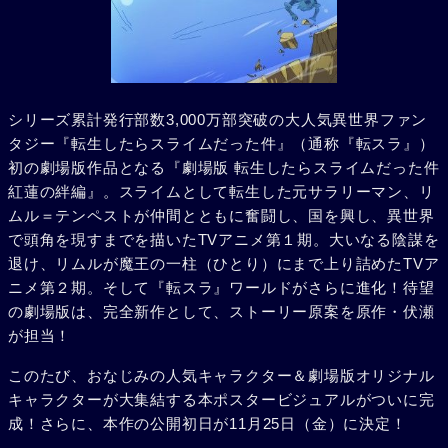
シリーズ累計発行部数3,000万部突破の大人気異世界ファン
タジー『転生したらスライムだった件』（通称『転スラ』）
初の劇場版作品となる『劇場版 転生したらスライムだった件
紅蓮の絆編』。スライムとして転生した元サラリーマン、リ
ムル＝テンペストが仲間とともに奮闘し、国を興し、異世界
で頭角を現すまでを描いたTVアニメ第１期。大いなる陰謀を
退け、リムルが魔王の一柱（ひとり）にまで上り詰めたTVア
ニメ第２期。そして『転スラ』ワールドがさらに進化！待望
の劇場版は、完全新作として、ストーリー原案を原作・伏瀬
が担当！
このたび、おなじみの人気キャラクター＆劇場版オリジナル
キャラクターが大集結する本ポスタービジュアルがついに完
成！さらに、本作の公開初日が11月25日（金）に決定！