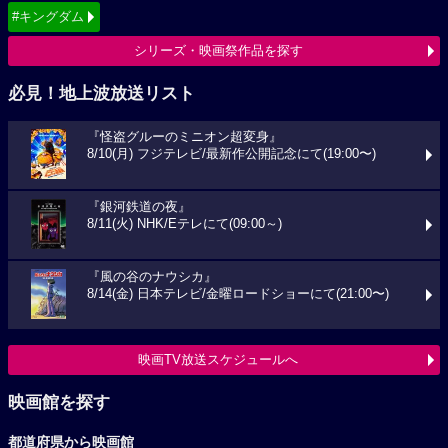
#キングダム
シリーズ・映画祭作品を探す
必見！地上波放送リスト
『怪盗グルーのミニオン超変身』
8/10(月) フジテレビ/最新作公開記念にて(19:00〜)
『銀河鉄道の夜』
8/11(火) NHK/Eテレにて(09:00～)
『風の谷のナウシカ』
8/14(金) 日本テレビ/金曜ロードショーにて(21:00〜)
映画TV放送スケジュールへ
映画館を探す
都道府県から映画館