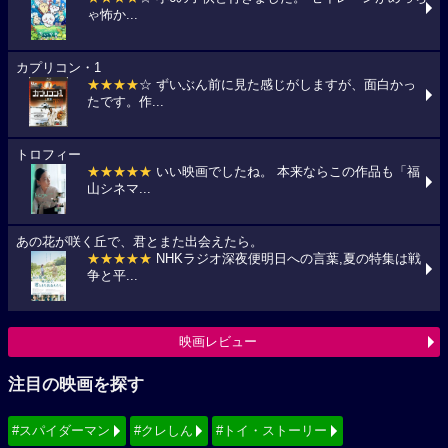
ゃ怖か...
カプリコン・1
★★★★
☆ ずいぶん前に見た感じがしますが、面白かっ
たです。作...
トロフィー
★★★★★
いい映画でしたね。 本来ならこの作品も「福
山シネマ...
あの花が咲く丘で、君とまた出会えたら。
★★★★★
NHKラジオ深夜便明日への言葉,夏の特集は戦
争と平...
映画レビュー
注目の映画を探す
#スパイダーマン
#クレしん
#トイ・ストーリー