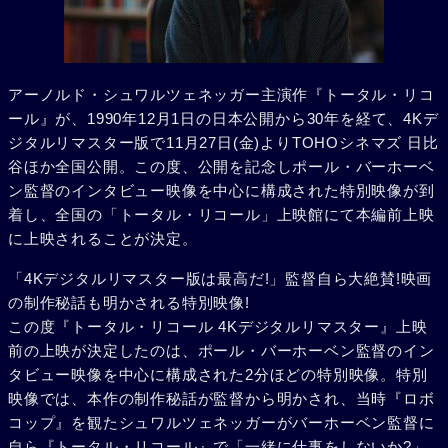
アーノルド・シュワルツェネッガー主演作『トータル・リコ
ール』が、1990年12月1日の日本公開から30年を経て、4Kデ
ジタルリマスター版で11月27日(金)よりTOHOシネマズ 日比
谷ほか全国公開。この度、公開を記念しポール・バーホーベ
ン監督のインタビュー映像を中心に構成された特別映像が到
着し、全国の「トータル・リコール」上映館にて本編前上映
に上映されることが決定。
「4Kデジタルリマスター版は最高だ!」監督自ら大絶賛!映画
の制作秘話も明かされる特別映像!
この度『トータル・リコール 4Kデジタルリマスター』上映
前の上映が決定したのは、ポール・バーホーベン監督のイン
タビュー映像を中心に構成された2分ほどの特別映像。特別
映像では、本作の制作秘話が監督から明かされ、当時『ロボ
コップ』を観たシュワルツェネッガーがバーホーベン監督に
自ら『トータル・リコール』で「一緒に仕事をしないか?」