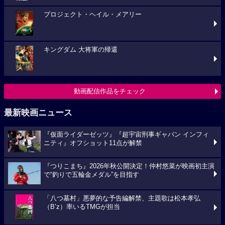
プロジェクト・ヘイル・メアリー
キングダム 大将軍の帰還
動画配信作品をチェック
最新映画ニュース
『仮面ライダーゼッツ』『超宇宙刑事ギャバン インフィ
ニティ』オフショット11点が解禁
『つりこまち』2026年秋公開決定！仲村悠菜が映画初主演
で“釣りで五輪金メダル”を目指す
「八つ墓村」悪夢的な予告編解禁、主題歌は松本孝弘
（B’z）率いるTMGが担当