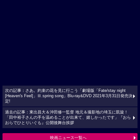
次の記事：さあ。約束の花を見に行こう「劇場版「Fate/stay night
[Heaven's Feel]」Ⅲ.spring song」Blu-ray&DVD 2021年3月31日発売決
定!
過去の記事：東出昌大＆沖田修一監督 地元＆撮影地の埼玉に凱旋！
「田中裕子さんの手を温めることが出来て、嬉しかったです」『おら
おらでひとりいぐも』公開後舞台挨拶
映画ニュース一覧へ