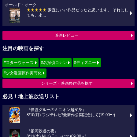
オールド・オーク
★★★★★
素直にいい作品だったと思います。 それにし
ても、永...
映画レビュー
注目の映画を探す
#スターウォーズ
#名探偵コナン
#ディズニー
#少女漫画原作実写化
シリーズ・映画祭作品を探す
必見！地上波放送リスト
『怪盗グルーのミニオン超変身』
8/10(月) フジテレビ/最新作公開記念にて(19:00〜)
『銀河鉄道の夜』
8/11(火) NHK/Eテレにて(09:00～)