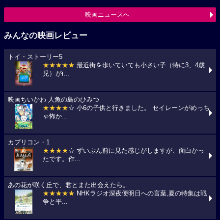
映画ニュースへ
みんなの映画レビュー
トイ・ストーリー5
★★★★★
最近街を歩いていても小さい子（特に3、4歳
児）がi...
映画ちいかわ 人魚の島のひみつ
★★★★
☆ 小6の子供と行きました。 セイレーンがめっち
ゃ怖か...
カプリコン・1
★★★★
☆ ずいぶん前に見た感じがしますが、面白かっ
たです。作...
あの花が咲く丘で、君とまた出会えたら。
★★★★★
NHKラジオ深夜便明日への言葉,夏の特集は戦
争と平...