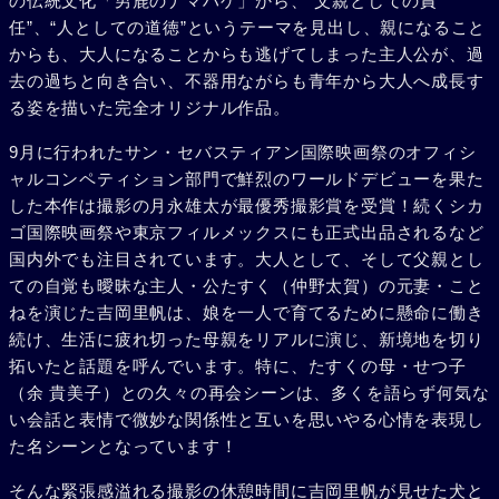
の伝統文化「男鹿のナマハゲ」から、“父親としての責
任”、“人としての道徳”というテーマを見出し、親になること
からも、大人になることからも逃げてしまった主人公が、過
去の過ちと向き合い、不器用ながらも青年から大人へ成長す
る姿を描いた完全オリジナル作品。
9月に行われたサン・セバスティアン国際映画祭のオフィシ
ャルコンペティション部門で鮮烈のワールドデビューを果た
した本作は撮影の月永雄太が最優秀撮影賞を受賞！続くシカ
ゴ国際映画祭や東京フィルメックスにも正式出品されるなど
国内外でも注目されています。大人として、そして父親とし
ての自覚も曖昧な主人・公たすく（仲野太賀）の元妻・こと
ねを演じた吉岡里帆は、娘を一人で育てるために懸命に働き
続け、生活に疲れ切った母親をリアルに演じ、新境地を切り
拓いたと話題を呼んでいます。特に、たすくの母・せつ子
（余 貴美子）との久々の再会シーンは、多くを語らず何気な
い会話と表情で微妙な関係性と互いを思いやる心情を表現し
た名シーンとなっています！
そんな緊張感溢れる撮影の休憩時間に吉岡里帆が見せた犬と