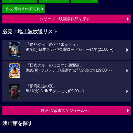
#少女漫画原作実写化
シリーズ・映画祭作品を探す
必見！地上波放送リスト
『借りぐらしのアリエッティ』
8/7(金) 日本テレビ/金曜ロードショーにて(21:00〜)
『怪盗グルーのミニオン超変身』
8/10(月) フジテレビ/最新作公開記念にて(19:00〜)
『銀河鉄道の夜』
8/11(火) NHK/Eテレにて(09:00～)
映画TV放送スケジュールへ
映画館を探す