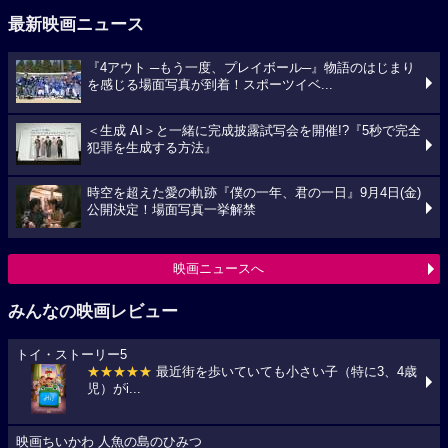
最新映画ニュース
『4アウト ─もう一度、プレイボール─』物語のはじまり
を感じる場面写真が到着！スポーツイベ...
＜生成 AI＞と一緒に完成披露試写会を開催!?『5秒で完全
犯罪を生成する方法』
時空を超えた愛の軌跡『僕の一年、君の一日』9月4日(金)
公開決定！場面写真一挙解禁
映画ニュースへ
みんなの映画レビュー
トイ・ストーリー5
★★★★★
最近街を歩いていても小さい子（特に3、4歳
児）がi...
映画ちいかわ 人魚の島のひみつ