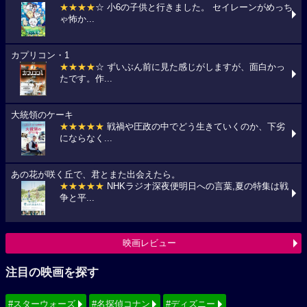
★★★★
☆ 小6の子供と行きました。 セイレーンがめっち
ゃ怖か...
カプリコン・1
★★★★
☆ ずいぶん前に見た感じがしますが、面白かっ
たです。作...
大統領のケーキ
★★★★★
戦禍や圧政の中でどう生きていくのか、下劣
にならなく...
あの花が咲く丘で、君とまた出会えたら。
★★★★★
NHKラジオ深夜便明日への言葉,夏の特集は戦
争と平...
映画レビュー
注目の映画を探す
#スターウォーズ
#名探偵コナン
#ディズニー