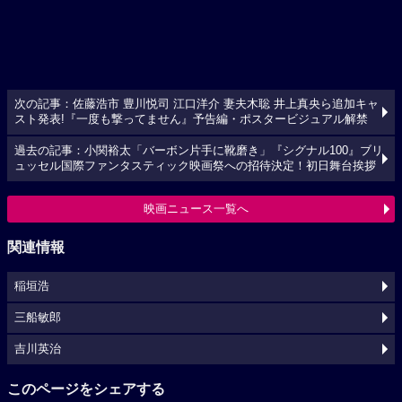
次の記事：佐藤浩市 豊川悦司 江口洋介 妻夫木聡 井上真央ら追加キャ
スト発表!『一度も撃ってません』予告編・ポスタービジュアル解禁
過去の記事：小関裕太「バーボン片手に靴磨き」『シグナル100』ブリ
ュッセル国際ファンタスティック映画祭への招待決定！初日舞台挨拶
映画ニュース一覧へ
関連情報
稲垣浩
三船敏郎
吉川英治
このページをシェアする