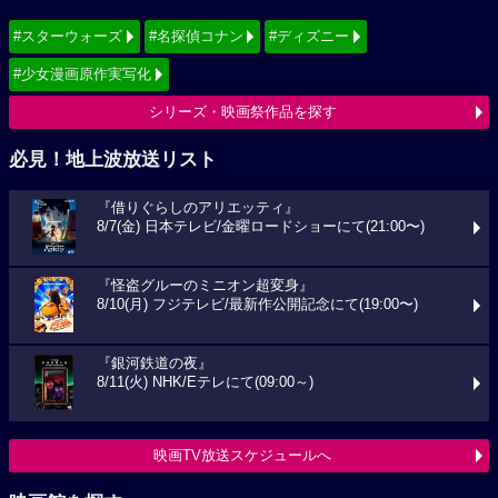
#スターウォーズ
#名探偵コナン
#ディズニー
#少女漫画原作実写化
シリーズ・映画祭作品を探す
必見！地上波放送リスト
『借りぐらしのアリエッティ』
8/7(金) 日本テレビ/金曜ロードショーにて(21:00〜)
『怪盗グルーのミニオン超変身』
8/10(月) フジテレビ/最新作公開記念にて(19:00〜)
『銀河鉄道の夜』
8/11(火) NHK/Eテレにて(09:00～)
映画TV放送スケジュールへ