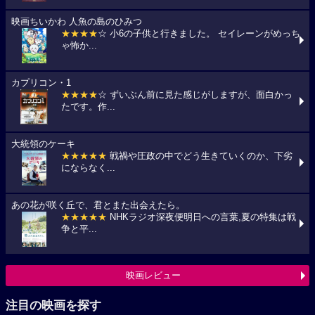
映画ちいかわ 人魚の島のひみつ
★★★★
☆ 小6の子供と行きました。 セイレーンがめっち
ゃ怖か...
カプリコン・1
★★★★
☆ ずいぶん前に見た感じがしますが、面白かっ
たです。作...
大統領のケーキ
★★★★★
戦禍や圧政の中でどう生きていくのか、下劣
にならなく...
あの花が咲く丘で、君とまた出会えたら。
★★★★★
NHKラジオ深夜便明日への言葉,夏の特集は戦
争と平...
映画レビュー
注目の映画を探す