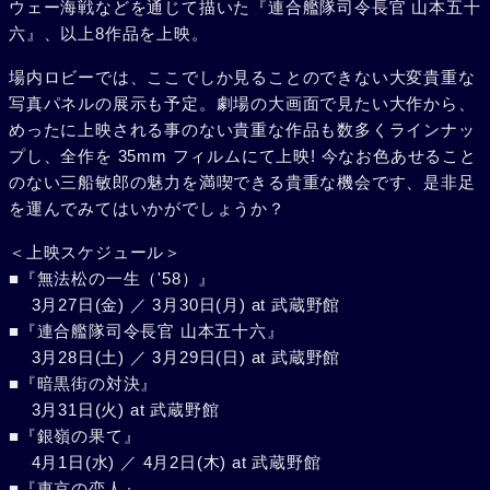
ウェー海戦などを通じて描いた『連合艦隊司令長官 山本五十
六』、以上8作品を上映。
場内ロビーでは、ここでしか見ることのできない大変貴重な
写真パネルの展示も予定。劇場の大画面で見たい大作から、
めったに上映される事のない貴重な作品も数多くラインナッ
プし、全作を 35mm フィルムにて上映! 今なお色あせること
のない三船敏郎の魅力を満喫できる貴重な機会です、是非足
を運んでみてはいかがでしょうか？
＜上映スケジュール＞
■『無法松の一生（'58）』
3月27日(金) ／ 3月30日(月) at 武蔵野館
■『連合艦隊司令長官 山本五十六』
3月28日(土) ／ 3月29日(日) at 武蔵野館
■『暗黒街の対決』
3月31日(火) at 武蔵野館
■『銀嶺の果て』
4月1日(水) ／ 4月2日(木) at 武蔵野館
■『東京の恋人』