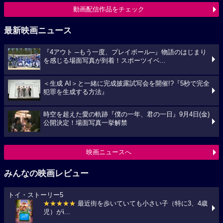
動画配信作品をチェック
最新映画ニュース
『4アウト ─もう一度、プレイボール─』物語のはじまり
を感じる場面写真が到着！スポーツイベ...
＜生成 AI＞と一緒に完成披露試写会を開催!?『5秒で完全
犯罪を生成する方法』
時空を超えた愛の軌跡『僕の一年、君の一日』9月4日(金)
公開決定！場面写真一挙解禁
映画ニュースへ
みんなの映画レビュー
トイ・ストーリー5
★★★★★
最近街を歩いていても小さい子（特に3、4歳
児）がi...