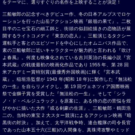
をテーマに、選りすぐりの名作を上映することが決定！
三船敏郎の記念すべきデビュー作、冬の日本アルプスでロケ
ーションを行った山岳アクション映画『銀嶺の果て』。二枚
目半のニセ宝石の細工師と、街頭の似顔絵描きの恋物語が展
開するライトコメディ『東京の恋人』。三船演じるタクシー
運転手と客とのエピソードを中心にしたオムニバス作品で、
素の三船敏郎に近いキャラクターが魅力的と言われる『吹け
よ春風』。何度も映像化されている吉川英治の長編小説『宮
本武蔵』の戦後最初の映画化作品であり 1955 年、第 28 回
米アカデミー賞特別賞(最優秀外国映画)に輝く『宮本武
蔵』。稲垣浩監督が 1943 年(昭和 18 年)に製作した『無法松
の一生』を自らリメイクし、第 19 回ヴェネツィア国際映画
祭で金獅子賞を受賞した『無法松の一生』。そして「シラ
ノ・ド・ベルジュラック」を原案に、ある侍の恋の苦悩を煌
びやかに描いた大作『或る剣豪の生涯』、三船敏郎・鶴田浩
二の、当時の東宝 2 大スター競演によるアクション映画『暗
黒街の対決』。加えて、太平洋戦争時、連合艦隊の司令長官
であった山本五十六(三船)の人間像を、真珠湾攻撃やミッド