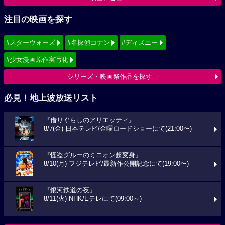
注目の映画を探す
#スターウォーズ
#名探偵コナン
#ディズニー
#少女漫画原作実写化
シリーズ・映画祭作品を探す
必見！地上波放送リスト
『借りぐらしのアリエッティ』
8/7(金) 日本テレビ/金曜ロードショーにて(21:00〜)
『怪盗グルーのミニオン超変身』
8/10(月) フジテレビ/最新作公開記念にて(19:00〜)
『銀河鉄道の夜』
8/11(火) NHK/Eテレにて(09:00～)