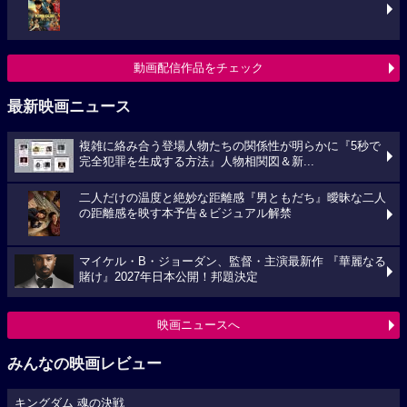
動画配信作品をチェック
最新映画ニュース
複雑に絡み合う登場人物たちの関係性が明らかに『5秒で
完全犯罪を生成する方法』人物相関図＆新...
二人だけの温度と絶妙な距離感『男ともだち』曖昧な二人
の距離感を映す本予告＆ビジュアル解禁
マイケル・B・ジョーダン、監督・主演最新作 『華麗なる
賭け』2027年日本公開！邦題決定
映画ニュースへ
みんなの映画レビュー
キングダム 魂の決戦