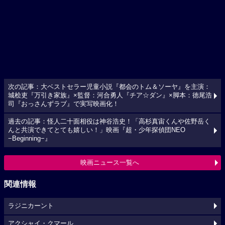
次の記事：大ベストセラー児童小説『都会のトム＆ソーヤ』を主演：
城桧吏『万引き家族』×監督：河合勇人『チア☆ダン』×脚本：徳尾浩
司『おっさんずラブ』で実写映画化！
過去の記事：怪人二十面相役は神谷浩史！「高杉真宙くんや佐野岳く
んと共演できてとても嬉しい！」映画『超・少年探偵団NEO
−Beginning−』
映画ニュース一覧へ
関連情報
ラジニカーント
アクシャイ・クマール