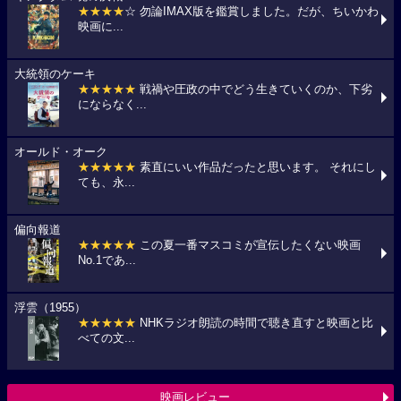
★★★★
☆ 勿論IMAX版を鑑賞しました。だが、ちいかわ
映画に...
大統領のケーキ
★★★★★
戦禍や圧政の中でどう生きていくのか、下劣
にならなく...
オールド・オーク
★★★★★
素直にいい作品だったと思います。 それにし
ても、永...
偏向報道
★★★★★
この夏一番マスコミが宣伝したくない映画
No.1であ...
浮雲（1955）
★★★★★
NHKラジオ朗読の時間で聴き直すと映画と比
べての文...
映画レビュー