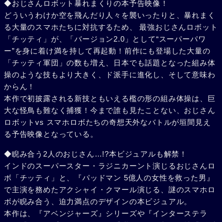
◆おじさんロボット暴れまくりの本予告映像！
どういうわけか空を飛んだり人々を襲いったりと、暴れまく
る大量のスマホたちに対抗するため、 最強おじさんロボット
「チッティ」が、「バージョン2.0」として“スーパーパワ
ー”を身に着け満を持して再起動！前作にも登場した大量の
「チッティ軍団」の数も増え、日本でも話題となった組み体
操のような技もより大きく、ド派手に進化し、そして意味わ
からん！
本作で初披露される新技ともいえる檻の形の組み体操は、巨
大な怪鳥も難なく捕獲！今まで誰も見たことない、おじさん
ロボットvs スマホロボたちの奇想天外なバトルが垣間見え
る予告映像となっている。
◆睨み合う2人のおじさん…!?本ビジュアルも解禁！
インドのスーパースター・ラジニカーント演じるおじさんロ
ボ「チッティ」と、『パッドマン 5億人の女性を救った男』
で主演を務めたアクシャイ・クマール演じる、謎のスマホロ
ボが睨み合う、迫力満点のデザインの本ビジュアル。
本作は、『アベンジャーズ』シリーズや『インターステラ