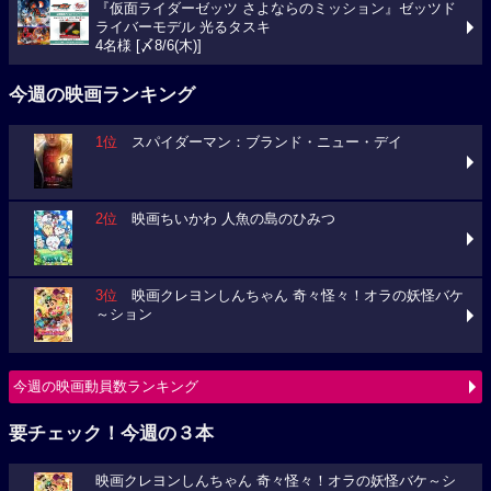
『仮面ライダーゼッツ さよならのミッション』ゼッツド
ライバーモデル 光るタスキ
4名様 [〆8/6(木)]
今週の映画ランキング
1位
スパイダーマン：ブランド・ニュー・デイ
2位
映画ちいかわ 人魚の島のひみつ
3位
映画クレヨンしんちゃん 奇々怪々！オラの妖怪バケ
～ション
今週の映画動員数ランキング
要チェック！今週の３本
映画クレヨンしんちゃん 奇々怪々！オラの妖怪バケ～シ