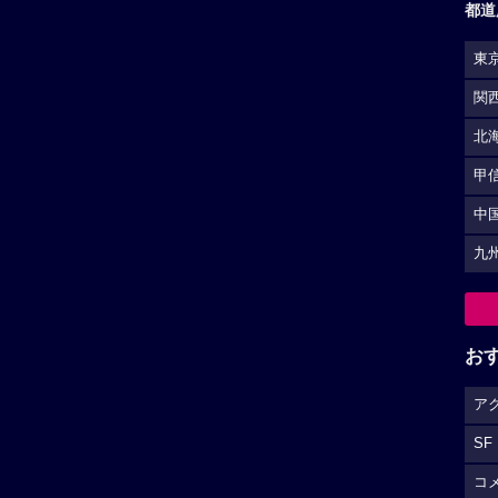
都道
東
関
北
甲
中
九
お
ア
SF
コ