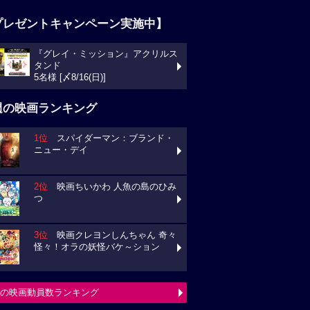
プレゼントキャンペーン実施中】
『グレイ・ミッション』アクリルス
タンド
5名様 [〆8/16(日)]
週の映画ランキング
1位
スパイダーマン：ブランド・
ニュー・デイ
2位
映画ちいかわ 人魚の島のひみ
つ
3位
映画クレヨンしんちゃん 奇々
怪々！オラの妖怪バケ～ション
の映画動員数ランキング