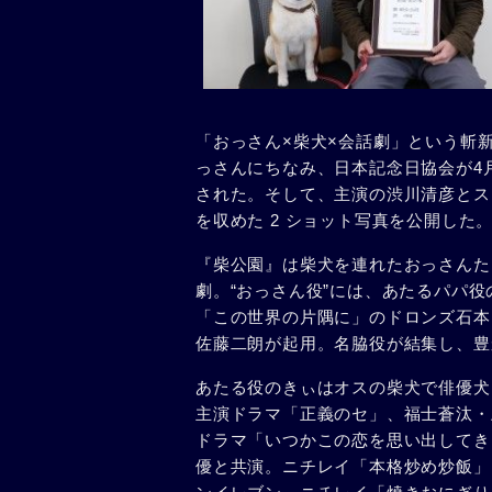
「おっさん×柴犬×会話劇」という斬
っさんにちなみ、日本記念日協会が4
された。そして、主演の渋川清彦とス
を収めた 2 ショット写真を公開した
『柴公園』は柴犬を連れたおっさんた
劇。“おっさん役”には、あたるパパ
「この世界の片隅に」のドロンズ石本
佐藤二朗が起用。名脇役が結集し、豊
あたる役のきぃはオスの柴犬で俳優犬
主演ドラマ「正義のセ」、福士蒼汰・
ドラマ「いつかこの恋を思い出してき
優と共演。ニチレイ「本格炒め炒飯」