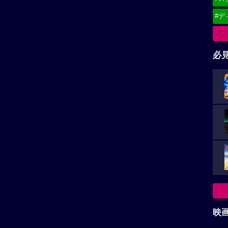
#デ
必
映