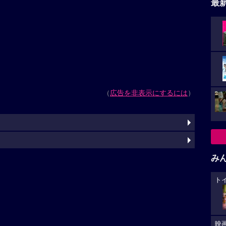
最
（
広告を非表示にするには
）
み
ト
映