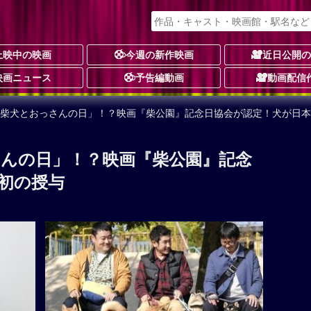
上映中の映画
今週の新作映画
近日公開
映画ニュース
予告編動画
動画配信
は「柴犬とおっさんの日」！？映画『柴公園』記念日協会が認定！犬が日
さんの日」！？映画『柴公園』記念
初の授与