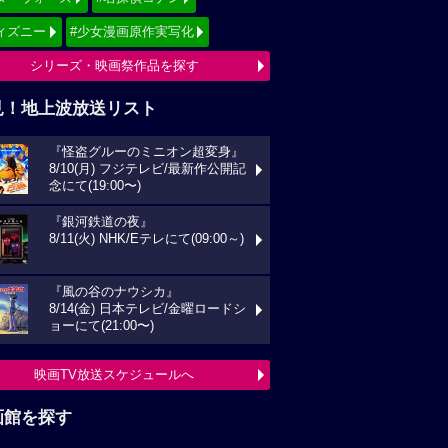
ィズニー
#少女漫画原作実写化
シリーズ・映画祭作品を探す
見！地上波放送リスト
『怪盗グルーのミニオン超変身』
8/10(月) フジテレビ/最新作公開記
念にて(19:00〜)
『銀河鉄道の夜』
8/11(火) NHK/Eテレにて(09:00～)
『風の谷のナウシカ』
8/14(金) 日本テレビ/金曜ロードシ
ョーにて(21:00〜)
映画TV放送スケジュールへ
画館を探す