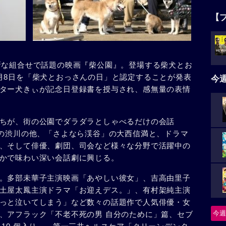
【
新な組合せで話題の映画『柴公園』。登場する柴犬とお
月8日を「柴犬とおっさんの日」と認定することが発表
今
ター犬きぃが記念日登録書を授与され、感無量の表情
。
ちが、街の公園でダラダラとしゃべるだけの会話
役の渋川の他、「さよなら渓谷」の大西信満と、ドラマ
、そして俳優、劇団、司会など様々な分野で活躍中の
かで味わい深い会話劇に興じる。
。多部未華子主演映画「あやしい彼女」、吉高由里子
土屋太鳳主演ドラマ「お迎えデス。」、有村架純主演
っと泣いてしまう」など数々の話題作で人気俳優・女
今週
、アフラック「不老不死の男 自分のために」篇、セブ