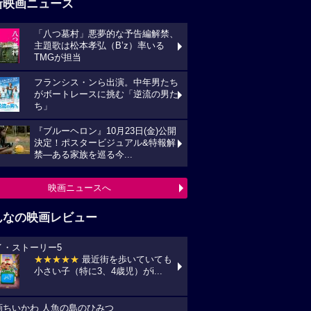
新映画ニュース
「八つ墓村」悪夢的な予告編解禁、
主題歌は松本孝弘（B’z）率いる
TMGが担当
フランシス・ンら出演。中年男たち
がボートレースに挑む「逆流の男た
ち」
『ブルーヘロン』10月23日(金)公開
決定！ポスタービジュアル&特報解
禁―ある家族を巡る今...
映画ニュースへ
んなの映画レビュー
イ・ストーリー5
★★★★★
最近街を歩いていても
小さい子（特に3、4歳児）がi...
画ちいかわ 人魚の島のひみつ