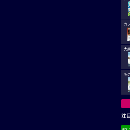
カ
大
あ
注
#ス