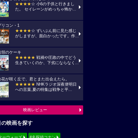
★★★★
☆ 小6の子供と行きまし
た。 セイレーンがめっちゃ怖か...
プリコン・1
★★★★
☆ ずいぶん前に見た感じ
がしますが、面白かったです。作...
統領のケーキ
★★★★★
戦禍や圧政の中でどう
生きていくのか、下劣にならなく...
の花が咲く丘で、君とまた出会えたら。
★★★★★
NHKラジオ深夜便明日
への言葉,夏の特集は戦争と平...
映画レビュー
目の映画を探す
ターウォーズ
#名探偵コナン