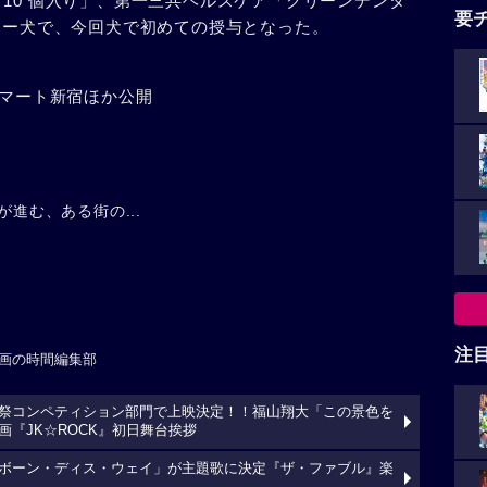
10 個入り」、第一三共ヘルスケア「クリーンデンタ
要
スター犬で、今回犬で初めての授与となった。
ネマート新宿ほか公開
が進む、ある街の...
注
画の時間編集部
祭コンペティション部門で上映決定！！福山翔大「この景色を
『JK☆ROCK』初日舞台挨拶
ボーン・ディス・ウェイ」が主題歌に決定『ザ・ファブル』楽