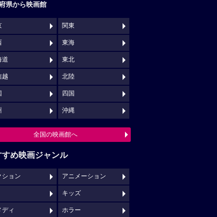
府県から映画館
京
関東
西
東海
海道
東北
信越
北陸
国
四国
州
沖縄
全国の映画館へ
すすめ映画ジャンル
クション
アニメーション
キッズ
メディ
ホラー