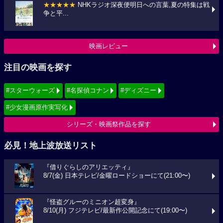
★★★★★
NHKラジオ深夜便明日への言葉,夏の特集は戦
争と平...
映画レビュー
注目の映画を探す
#スターウォーズ
#名探偵コナン
#ディズニー
#少女漫画原作実写化
シリーズ・映画祭作品を探す
必見！地上波放送リスト
『借りぐらしのアリエッティ』
8/7(金) 日本テレビ/金曜ロードショーにて(21:00〜)
『怪盗グルーのミニオン超変身』
8/10(月) フジテレビ/最新作公開記念にて(19:00〜)