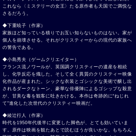
これなら〈ミステリーの女王〉たる原作者も天国でご満悦な
さるだろう。
◆下重暁子（作家）
家族ほど知っている積りでお互い知らないものはない。家が
個人を崩壊させる。それがクリスティーからの現代の家族へ
の警告である。
◆小島秀夫（ゲームクリエイター）
フランス流ノワールが、英国調クリスティーの遺産を相続
し、化学反応を熾した。そして全く異質のクリスティー映像
化作品が産まれた。シックな衣装とゴシックな美術で醸し出
されるダークなトーン、豪華な俳優陣によるゴシップな殺意
が、甘美な毒を観客に吐きかける。本作は奇跡的に“ねじれ
て”進化した次世代のクリスティー映画だ。
◆綾辻行人（作家）
時代を1950年代後半に変更した脚色が、とても効いていま
す。原作は映画を観たあとで読むほうが良いかな。もちろん