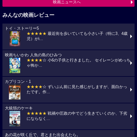
映画ニュースへ
みんなの映画レビュー
トイ・ストーリー5
★★★★★
最近街を歩いていても小さい子（特に3、4歳
児）がi...
映画ちいかわ 人魚の島のひみつ
★★★★
☆ 小6の子供と行きました。 セイレーンがめっち
ゃ怖か...
カプリコン・1
★★★★
☆ ずいぶん前に見た感じがしますが、面白かっ
たです。作...
大統領のケーキ
★★★★★
戦禍や圧政の中でどう生きていくのか、下劣
にならなく...
あの花が咲く丘で、君とまた出会えたら。