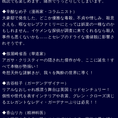
既読でも楽しめます。随所でうっとりしてしまいます。
◆辛酸なめ子（漫画家・コラムニスト）
大豪邸で発生した、どこか優雅な毒殺。不貞や憎しみ、殺意
さえも、暇なセレブファミリーにとっては娯楽の一種なのか
もしれません。イケメンな探偵が調査に来てくれるなら殺人
事件も悪くないかも……とセレブのドライな価値観に影響さ
れそうです。
◆假屋崎省吾（華道家）
アガサ・クリスティーの隠された傑作が今、ここに誕生！す
べて本物が勢揃い！
奇想天外な謎解きが、我々を陶酔の世界に導く！
◆吉谷桂子（ガーデンデザイナー）
リアルなおしゃれ感漂う舞台は英国ミッドセンチュリー！
個性や世代を表すインテリアや衣裳、グレン・クローズ演じ
るエレガントなレディ・ガーデナーぶりは必見！！
◆香山リカ（精神科医）