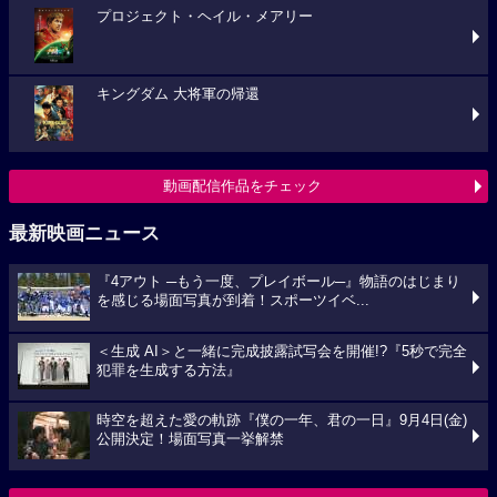
プロジェクト・ヘイル・メアリー
キングダム 大将軍の帰還
動画配信作品をチェック
最新映画ニュース
『4アウト ─もう一度、プレイボール─』物語のはじまり
を感じる場面写真が到着！スポーツイベ...
＜生成 AI＞と一緒に完成披露試写会を開催!?『5秒で完全
犯罪を生成する方法』
時空を超えた愛の軌跡『僕の一年、君の一日』9月4日(金)
公開決定！場面写真一挙解禁