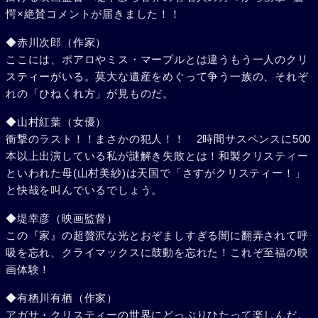
愕×絶賛コメントが届きました！！
◆赤川次郎（作家）
ここには、ポアロやミス・マープルとは違うもう一人のクリ
スティーがいる。莫大な遺産をめぐって争う一族の、それぞ
れの「ひねくれ方」が見ものだ。
◆山村紅葉（女優）
衝撃のラスト！！まさかの犯人！！ 2時間サスペンスに500
本以上出演している私が謎解き失敗とは！和製クリスティー
といわれた母(山村美紗)は天国で「さすがクリスティー！」
と快哉を叫んでいるでしょう。
◆堤幸彦（映画監督）
この『家』の超贅沢な光とおぞましすぎる闇に翻弄されて呼
吸を忘れ、クライマックスに鼓動を忘れた！これぞ至福の映
画体験！
◆有栖川有栖（作家）
アガサ・クリスティーの世界にどっぷりひたって楽しんだ。