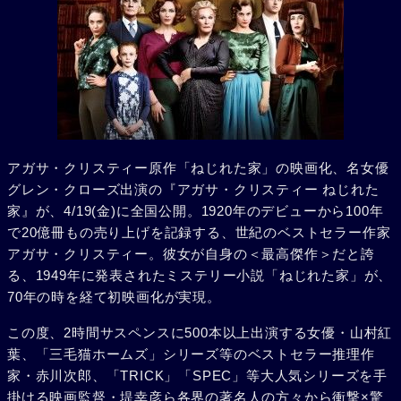
アガサ・クリスティー原作「ねじれた家」の映画化、名女優
グレン・クローズ出演の『アガサ・クリスティー ねじれた
家』が、4/19(金)に全国公開。1920年のデビューから100年
で20億冊もの売り上げを記録する、世紀のベストセラー作家
アガサ・クリスティー。彼女が自身の＜最高傑作＞だと誇
る、1949年に発表されたミステリー小説「ねじれた家」が、
70年の時を経て初映画化が実現。
この度、2時間サスペンスに500本以上出演する女優・山村紅
葉、「三毛猫ホームズ」シリーズ等のベストセラー推理作
家・赤川次郎、「TRICK」「SPEC」等大人気シリーズを手
掛ける映画監督・堤幸彦ら各界の著名人の方々から衝撃×驚