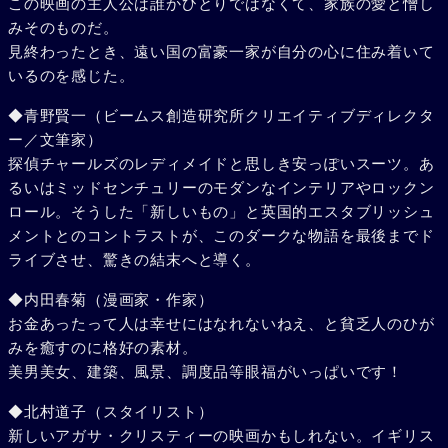
この映画の主人公は誰かひとりではなくて、家族の愛と憎し
みそのものだ。
見終わったとき、遠い国の富豪一家が自分の心に住み着いて
いるのを感じた。
◆青野賢一（ビームス創造研究所クリエイティブディレクタ
ー／文筆家）
探偵チャールズのレディメイドと思しき安っぽいスーツ。あ
るいはミッドセンチュリーのモダンなインテリアやロックン
ロール。そうした「新しいもの」と英国的エスタブリッシュ
メントとのコントラストが、このダークな物語を最後までド
ライブさせ、驚きの結末へと導く。
◆内田春菊（漫画家・作家）
お金あったって人は幸せにはなれないねえ、と貧乏人のひが
みを癒すのに格好の素材。
美男美女、建築、風景、調度品等眼福がいっぱいです！
◆北村道子（スタイリスト）
新しいアガサ・クリスティーの映画かもしれない。イギリス