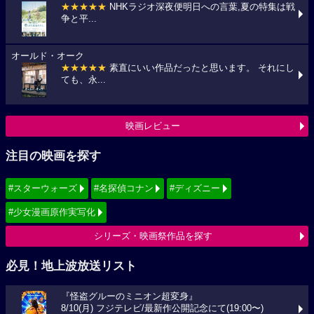
★★★★★
NHKラジオ深夜便明日への言葉,夏の特集は戦
争と平...
オールド・オーク
★★★★★
素直にいい作品だったと思います。 それにし
ても、永...
映画レビュー
注目の映画を探す
#スターウォーズ
#名探偵コナン
#ディズニー
#少女漫画原作実写化
シリーズ・映画祭作品を探す
必見！地上波放送リスト
『怪盗グルーのミニオン超変身』
8/10(月) フジテレビ/最新作公開記念にて(19:00〜)