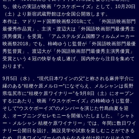
ち。彼らの実話が映画『ウスケボーイズ』として、10月20日
（土）より新宿武蔵野館ほか全国公開致します。
本作は、マドリード国際映画祭2018にて、「外国語映画部門
最優秀作品賞」、主演・渡辺大は「外国語映画部門最優秀主
演男優賞」を受賞。「アムステルダム国際フィルムメーカー
映画祭2018」でも、柿崎ゆうじ監督が「外国語映画部門最優
秀監督賞」、渡辺大が「外国語映画部門最優秀主演男優賞」
受賞という４冠の快挙を成し遂げ、国内外から注目を集めて
おります。
9月5日（水）、“現代日本ワインの父”と称される麻井宇介に
縁のある“桔梗ケ原メルロー”になぞらえ、メルシャンは長野
県塩尻市に“桔梗ケ原ワイナリー”を9月8日（土）にオープン
するにあたり、映画『ウスケボーイズ』の柿崎ゆうじ監督、
そして“ウスケボーイズ”のメンバーを演じた竹島由夏を迎
え、オープニングセレモニーを開催いたしました。「シャト
ー・メルシャン 桔梗ケ原ワイナリー」では、年間に数日ワイ
ナリー公開日を設け、施設見学や試飲を楽しむことができる
ため、日本ワインブームのさらなる火付け役になりそうで