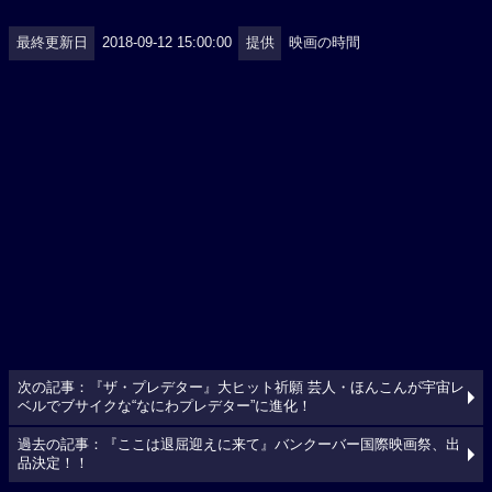
最終更新日
2018-09-12 15:00:00
提供
映画の時間
次の記事：『ザ・プレデター』大ヒット祈願 芸人・ほんこんが宇宙レ
ベルでブサイクな“なにわプレデター”に進化！
過去の記事：『ここは退屈迎えに来て』バンクーバー国際映画祭、出
品決定！！