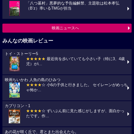
「八つ墓村」悪夢的な予告編解禁、主題歌は松本孝弘
（B’z）率いるTMGが担当
映画ニュースへ
みんなの映画レビュー
トイ・ストーリー5
★★★★★
最近街を歩いていても小さい子（特に3、4歳
児）がi...
映画ちいかわ 人魚の島のひみつ
★★★★
☆ 小6の子供と行きました。 セイレーンがめっち
ゃ怖か...
カプリコン・1
★★★★
☆ ずいぶん前に見た感じがしますが、面白かっ
たです。作...
あの花が咲く丘で、君とまた出会えたら。