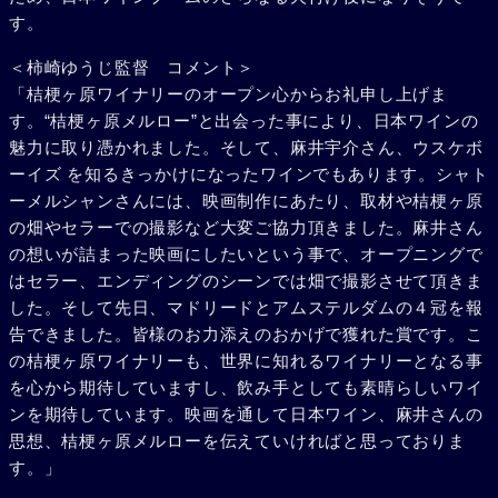
す。
＜柿崎ゆうじ監督 コメント＞
「桔梗ヶ原ワイナリーのオープン心からお礼申し上げま
す。“桔梗ヶ原メルロー”と出会った事により、日本ワインの
魅力に取り憑かれました。そして、麻井宇介さん、ウスケボ
ーイズ を知るきっかけになったワインでもあります。シャト
ーメルシャンさんには、映画制作にあたり、取材や桔梗ヶ原
の畑やセラーでの撮影など大変ご協力頂きました。麻井さん
の想いが詰まった映画にしたいという事で、オープニングで
はセラー、エンディングのシーンでは畑で撮影させて頂きま
した。そして先日、マドリードとアムステルダムの４冠を報
告できました。皆様のお力添えのおかげで獲れた賞です。こ
の桔梗ヶ原ワイナリーも、世界に知れるワイナリーとなる事
を心から期待していますし、飲み手としても素晴らしいワイ
ンを期待しています。映画を通して日本ワイン、麻井さんの
思想、桔梗ヶ原メルローを伝えていければと思っておりま
す。」