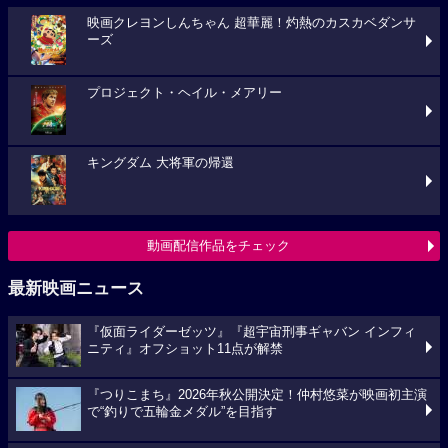
映画クレヨンしんちゃん 超華麗！灼熱のカスカベダンサ
ーズ
プロジェクト・ヘイル・メアリー
キングダム 大将軍の帰還
動画配信作品をチェック
最新映画ニュース
『仮面ライダーゼッツ』『超宇宙刑事ギャバン インフィ
ニティ』オフショット11点が解禁
『つりこまち』2026年秋公開決定！仲村悠菜が映画初主演
で“釣りで五輪金メダル”を目指す