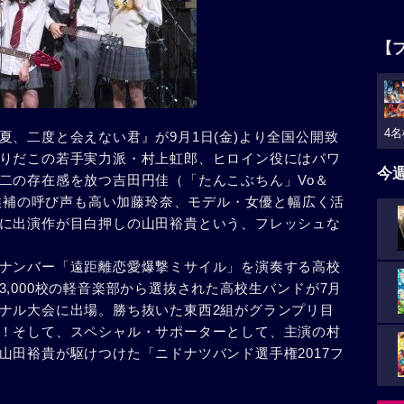
【
4名
、二度と会えない君』が9月1日(金)より全国公開致
りだこの若手実力派・村上虹郎、ヒロイン役にはパワ
今
二の存在感を放つ吉田円佳（「たんこぶちん」Vo＆
ス候補の呼び声も高い加藤玲奈、モデル・女優と幅広く活
に出演作が目白押しの山田裕貴という、フレッシュな
ナンバー「遠距離恋愛爆撃ミサイル」を演奏する高校
,000校の軽音楽部から選抜された高校生バンドが7月
ナル大会に出場。勝ち抜いた東西2組がグランプリ目
！そして、スペシャル・サポーターとして、主演の村
山田裕貴が駆けつけた「ニドナツバンド選手権2017フ