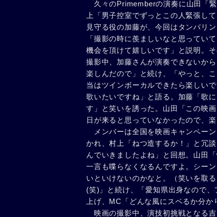
久々のPrimemberの演奏に山田
上「男子控室でずっとこの人緊張して
見守る役の加藤が、今回はタンバリン
「撮影の時に羨ましいなと思っていて
機会を頂けて嬉しいです」と説明。そ
撮影中、加藤さんが演奏できないから
楽しんだので」と続け、「やっと、こ
当はツインボーカルできたら楽しいで
歌いたいですね」と語る。加藤「歌に
す」と笑いを誘った。山田「この映画
日が来ると思っていなかったので、楽
メンバーは全国を映画キャンペーン
かれ、村上「ねつ造するか！」と冗談
んでいきましたよね」と回想。山田「
一言も喋らなくなるんですよ。シーン
いといけないのかなと。（笑いを取る
(笑)」と続け、「愛知県出身なので
上げ、MC「どんな風にスベるか分か
映画の撮影中、演技初挑戦となる吉