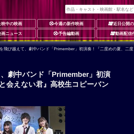
上映中の映画
今週の新作映画
近日公開
映画ニュース
予告編動画
動画配信
を飛び越えて、劇中バンド「Primember」初演奏！『二度めの夏、
劇中バンド「Primember」初演
と会えない君』高校生コピーバン