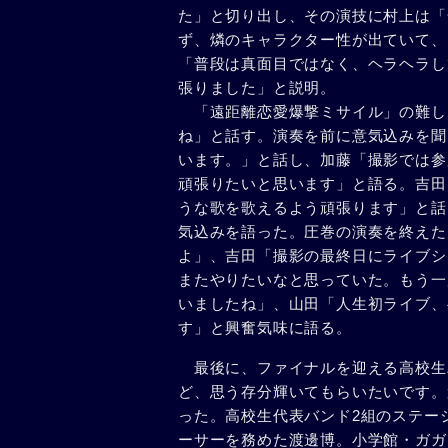
た」と切り出し、その演技に村上は「
ず、燐のキャラクター性が出ていて、
「普段は真面目ではなく、ヘラヘラし
張りました」と説明。
「遠距離恋愛爆撃ミサイル」の難し
ね」と話す。演奏を前に意気込みを聞
います。」と話し、加藤「撮影では参
頑張りたいと思います」と語る。吉田
うな歌を歌えるよう頑張ります」と話
気込みを語った。圧巻の演奏を終えた
よ」、吉田「撮影の最終日にライブシ
またやりたいなと思っていた。もう一
いましたね」、山田「人生初ライブ、
す」と興奮気味に語る。
最後に、ファイナルを迎える高校生
ど、思う存分輝いてもらいたいです。
った。高校生代表バンド2組のステー
ーサーを務めた渡邊博。小学館・ガガ