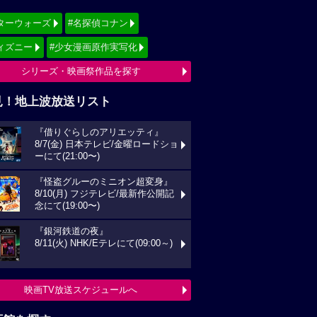
ターウォーズ
#名探偵コナン
ィズニー
#少女漫画原作実写化
シリーズ・映画祭作品を探す
見！地上波放送リスト
『借りぐらしのアリエッティ』
8/7(金) 日本テレビ/金曜ロードショ
ーにて(21:00〜)
『怪盗グルーのミニオン超変身』
8/10(月) フジテレビ/最新作公開記
念にて(19:00〜)
『銀河鉄道の夜』
8/11(火) NHK/Eテレにて(09:00～)
映画TV放送スケジュールへ