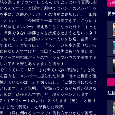
「緊張を楽しさでカバーしてるんですよ」という言葉に村
今週
いるんですよ」と話す。劇中ではバンドのメンバーを
要
を手に、念願のメンバーとの演奏に参加した。 加藤
」と明かし、「今回皆と一緒に演奏できて、こういう
の加藤をメンバーに迎えることになった村上「ずっと
、演奏できない加藤さんを嫉妬させようと思いっきり
っちくる。」と加藤のメンバー入りを歓迎。吉田「本
すよね。」と切り出し、「ステージを歩き回りながら
自信ないんですけど、吉田さんの声に被せて歌いま
でベース初挑戦だったので、ライブハウスで演奏する
しい半面不安もあります」と明かす。
で回っていて、MC「まだ出ていない裏話は？」と聞
を言うも、メンバーに振られた加藤「淡々と撮影が進
憶えているのは…」と切り出し、「ご飯の時になると
とします。」と説明。「皆黙っているから僕が話さな
注
ために）頑張るんですけど、場がシーンとします
、フィギアスケートのようにスベります（笑）」と盛り
りました（苦笑）」と納得した表情。
田「（病に倒れるシーンで）倒れ方が分からず困惑し