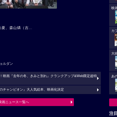
映
夏、森山燐（吉...
カ
大
ョルダン
！映画『去年の冬、きみと別れ』クランクアップ&Web限定超特
あ
のチャンピオン』大人気絵本、映画化決定
映画ニュース一覧へ
注