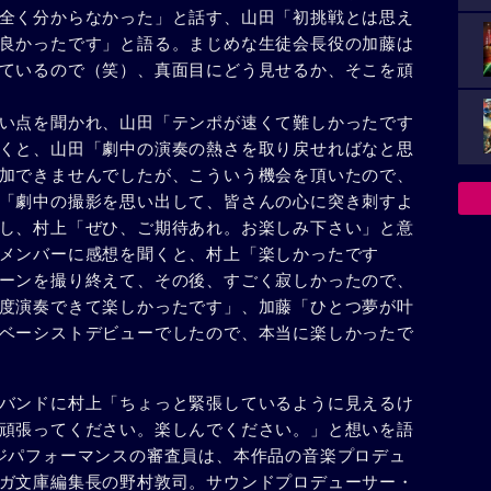
全く分からなかった」と話す、山田「初挑戦とは思え
良かったです」と語る。まじめな生徒会長役の加藤は
ているので（笑）、真面目にどう見せるか、そこを頑
い点を聞かれ、山田「テンポが速くて難しかったです
くと、山田「劇中の演奏の熱さを取り戻せればなと思
加できませんでしたが、こういう機会を頂いたので、
「劇中の撮影を思い出して、皆さんの心に突き刺すよ
し、村上「ぜひ、ご期待あれ。お楽しみ下さい」と意
メンバーに感想を聞くと、村上「楽しかったです
ーンを撮り終えて、その後、すごく寂しかったので、
度演奏できて楽しかったです」、加藤「ひとつ夢が叶
ベーシストデビューでしたので、本当に楽しかったで
バンドに村上「ちょっと緊張しているように見えるけ
頑張ってください。楽しんでください。」と想いを語
ジパフォーマンスの審査員は、本作品の音楽プロデュ
ガ文庫編集長の野村敦司。サウンドプロデューサー・