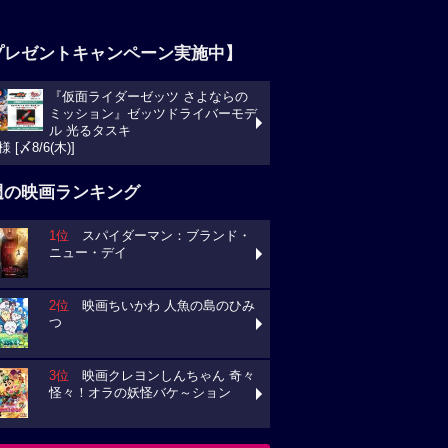
プレゼントキャンペーン実施中】
『仮面ライダーゼッツ さよならの
ミッション』ゼッツドライバーモデ
ル 光るタスキ
様 [〆8/6(木)]
週の映画ランキング
1位
スパイダーマン：ブランド・
ニュー・デイ
2位
映画ちいかわ 人魚の島のひみ
つ
3位
映画クレヨンしんちゃん 奇々
怪々！オラの妖怪バケ～ション