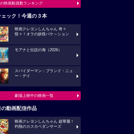
の映画動員数ランキング
チェック！今週の３本
映画クレヨンしんちゃん 奇々
怪々！オラの妖怪バケ～ション
モアナと伝説の海（2026）
スパイダーマン：ブランド・ニュ
ー・デイ
劇場上映中の映画一覧
目の動画配信作品
映画クレヨンしんちゃん 超華麗！
灼熱のカスカベダンサーズ