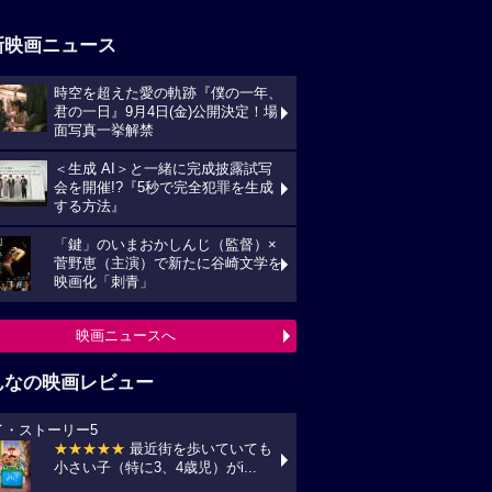
新映画ニュース
時空を超えた愛の軌跡『僕の一年、
君の一日』9月4日(金)公開決定！場
面写真一挙解禁
＜生成 AI＞と一緒に完成披露試写
会を開催!?『5秒で完全犯罪を生成
する方法』
「鍵」のいまおかしんじ（監督）×
菅野恵（主演）で新たに谷崎文学を
映画化「刺青」
映画ニュースへ
んなの映画レビュー
イ・ストーリー5
★★★★★
最近街を歩いていても
小さい子（特に3、4歳児）がi...