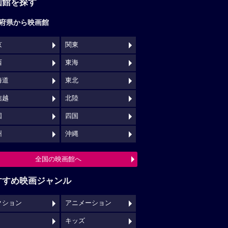
画館を探す
府県から映画館
京
関東
西
東海
海道
東北
信越
北陸
国
四国
州
沖縄
全国の映画館へ
すすめ映画ジャンル
クション
アニメーション
キッズ