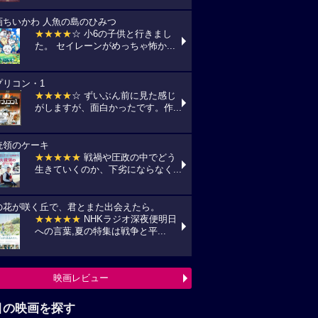
画ちいかわ 人魚の島のひみつ
★★★★
☆ 小6の子供と行きまし
た。 セイレーンがめっちゃ怖か...
プリコン・1
★★★★
☆ ずいぶん前に見た感じ
がしますが、面白かったです。作...
統領のケーキ
★★★★★
戦禍や圧政の中でどう
生きていくのか、下劣にならなく...
の花が咲く丘で、君とまた出会えたら。
★★★★★
NHKラジオ深夜便明日
への言葉,夏の特集は戦争と平...
映画レビュー
目の映画を探す