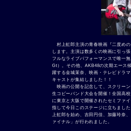
村上虹郎主演の青春映画『二度めの夏
します。主演は数多くの映画に引っ張
フルなライブパフォーマンスで唯一無
Gt）。その他、AKB48の次期エー
躍する金城茉奈、映画・テレビドラマ
キャストが集結しました！！
映画の公開を記念して、スクリーン
生コピーバンド大会を開催！全国高校3
に東京と大阪で開催されたセミファイ
指して今日このステージに立ちました
上虹郎を始め、吉田円佳、加藤玲奈、
ァイナル」が行われました。