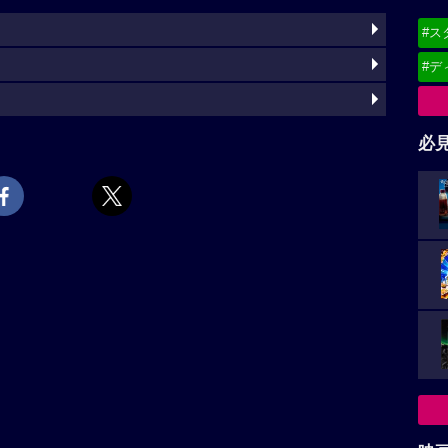
#ス
#デ
必