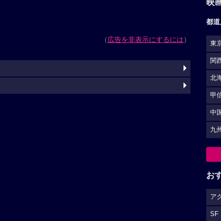
映
都道
（
広告を非表示にするには
）
東
関
北
甲
中
九
お
ア
SF