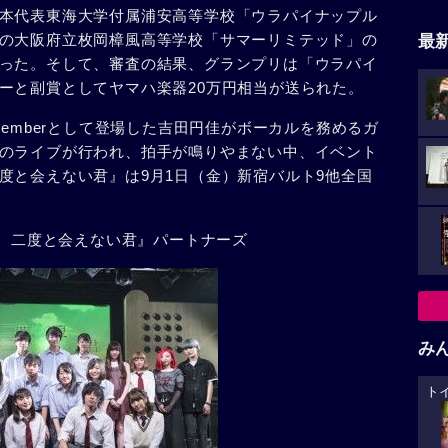
本代表東海大学付属浦安高等学校「ウラパイナップル
の大阪府立枚岡樟風高等学校「サマーリミテッド」の
最
った。そして、審査の結果、グランプリは「ウラパイ
ーと副賞としてヤマハ楽器20万円相当が送られた。
emberとして登場した吉田円佳がボーカルを務めるガ
のライブが行われ、拍手が鳴りやまない中、イベント
度と会えない君』は9月1日（金）新宿バルト9他全国
夏、二度と会えない君』パートナーズ
み
ト