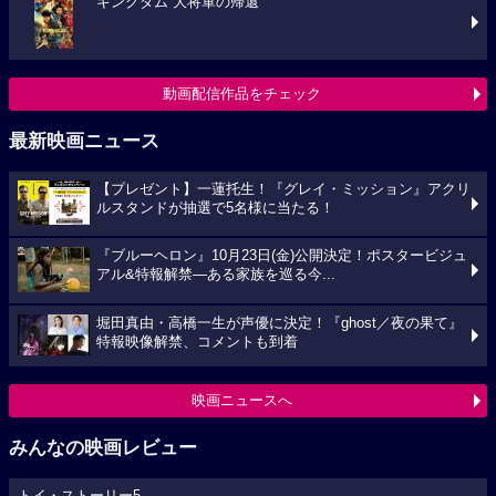
キングダム 大将軍の帰還
動画配信作品をチェック
最新映画ニュース
【プレゼント】一蓮托生！『グレイ・ミッション』アクリ
ルスタンドが抽選で5名様に当たる！
『ブルーヘロン』10月23日(金)公開決定！ポスタービジュ
アル&特報解禁―ある家族を巡る今...
堀田真由・高橋一生が声優に決定！『ghost／夜の果て』
特報映像解禁、コメントも到着
映画ニュースへ
みんなの映画レビュー
トイ・ストーリー5