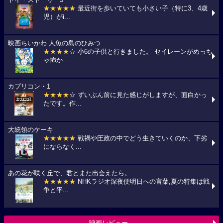
★★★★★
最近街を歩いていても小さい子（特に3、4歳
児）がi...
映画ちいかわ 人魚の島のひみつ
★★★★
☆ 小6の子供と行きました。 セイレーンがめっち
ゃ怖か...
カプリコン・1
★★★★
☆ ずいぶん前に見た感じがしますが、面白かっ
たです。作...
大統領のケーキ
★★★★★
戦禍や圧政の中でどう生きていくのか、下劣
にならなく...
あの花が咲く丘で、君とまた出会えたら。
★★★★★
NHKラジオ深夜便明日への言葉,夏の特集は戦
争と平...
映画レビュー