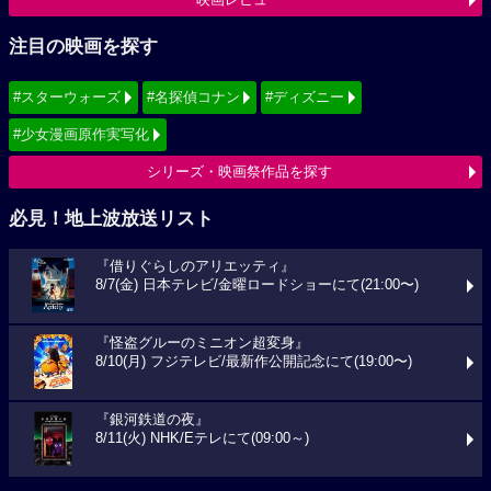
注目の映画を探す
#スターウォーズ
#名探偵コナン
#ディズニー
#少女漫画原作実写化
シリーズ・映画祭作品を探す
必見！地上波放送リスト
『借りぐらしのアリエッティ』
8/7(金) 日本テレビ/金曜ロードショーにて(21:00〜)
『怪盗グルーのミニオン超変身』
8/10(月) フジテレビ/最新作公開記念にて(19:00〜)
『銀河鉄道の夜』
8/11(火) NHK/Eテレにて(09:00～)