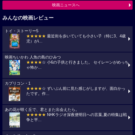
映画ニュースへ
みんなの映画レビュー
トイ・ストーリー5
★★★★★
最近街を歩いていても小さい子（特に3、4歳
児）がi...
映画ちいかわ 人魚の島のひみつ
★★★★
☆ 小6の子供と行きました。 セイレーンがめっち
ゃ怖か...
カプリコン・1
★★★★
☆ ずいぶん前に見た感じがしますが、面白かっ
たです。作...
あの花が咲く丘で、君とまた出会えたら。
★★★★★
NHKラジオ深夜便明日への言葉,夏の特集は戦
争と平...