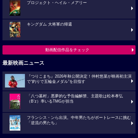
プロジェクト・ヘイル・メアリー
キングダム 大将軍の帰還
動画配信作品をチェック
最新映画ニュース
『つりこまち』2026年秋公開決定！仲村悠菜が映画初主演
で“釣りで五輪金メダル”を目指す
「八つ墓村」悪夢的な予告編解禁、主題歌は松本孝弘
（B’z）率いるTMGが担当
フランシス・ンら出演。中年男たちがボートレースに挑む
「逆流の男たち」