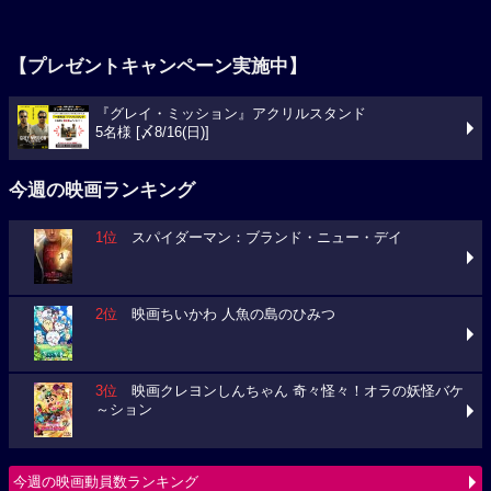
【プレゼントキャンペーン実施中】
『グレイ・ミッション』アクリルスタンド
5名様 [〆8/16(日)]
今週の映画ランキング
1位
スパイダーマン：ブランド・ニュー・デイ
2位
映画ちいかわ 人魚の島のひみつ
3位
映画クレヨンしんちゃん 奇々怪々！オラの妖怪バケ
～ション
今週の映画動員数ランキング