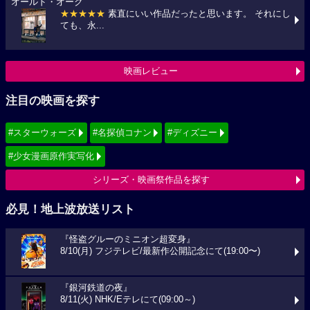
オールド・オーク
★★★★★
素直にいい作品だったと思います。 それにし
ても、永...
映画レビュー
注目の映画を探す
#スターウォーズ
#名探偵コナン
#ディズニー
#少女漫画原作実写化
シリーズ・映画祭作品を探す
必見！地上波放送リスト
『怪盗グルーのミニオン超変身』
8/10(月) フジテレビ/最新作公開記念にて(19:00〜)
『銀河鉄道の夜』
8/11(火) NHK/Eテレにて(09:00～)