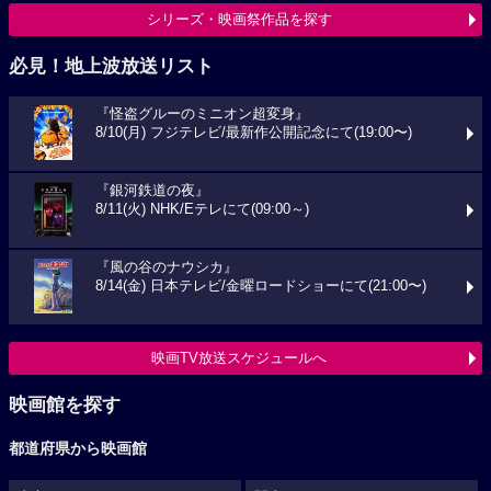
シリーズ・映画祭作品を探す
必見！地上波放送リスト
『怪盗グルーのミニオン超変身』
8/10(月) フジテレビ/最新作公開記念にて(19:00〜)
『銀河鉄道の夜』
8/11(火) NHK/Eテレにて(09:00～)
『風の谷のナウシカ』
8/14(金) 日本テレビ/金曜ロードショーにて(21:00〜)
映画TV放送スケジュールへ
映画館を探す
都道府県から映画館