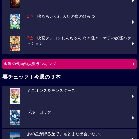
2位
映画ちいかわ 人魚の島のひみつ
3位
映画クレヨンしんちゃん 奇々怪々！オラの妖怪バケ
～ション
今週の映画動員数ランキング
要チェック！今週の３本
ミニオンズ＆モンスターズ
ブルーロック
あの星が降る丘で、君とまた出会いたい。