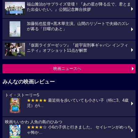
福山雅治がサプライズ登壇！『あの星が降る丘で、君とま
た出会いたい。』公開記念舞台挨拶
加藤拓也監督×黒木華主演。山間のリゾートで夫婦のズレ
が募る「日曜のあと」
『仮面ライダーゼッツ』『超宇宙刑事ギャバン インフィ
ニティ』オフショット11点が解禁
映画ニュースへ
みんなの映画レビュー
トイ・ストーリー5
★★★★★
最近街を歩いていても小さい子（特に3、4歳
児）がi...
映画ちいかわ 人魚の島のひみつ
★★★★
☆ 小6の子供と行きました。 セイレーンがめっち
ゃ怖か...