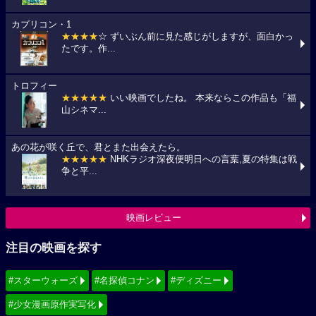
カプリコン・1
★★★★
☆ ずいぶん前に見た感じがしますが、面白かっ
たです。作...
トロフィー
★★★★★
いい映画でしたね。 本来ならこの作品も「福
山シネマ...
あの花が咲く丘で、君とまた出会えたら。
★★★★★
NHKラジオ深夜便明日への言葉,夏の特集は戦
争と平...
映画レビュー
注目の映画を探す
#スターウォーズ
#名探偵コナン
#ディズニー
#少女漫画原作実写化