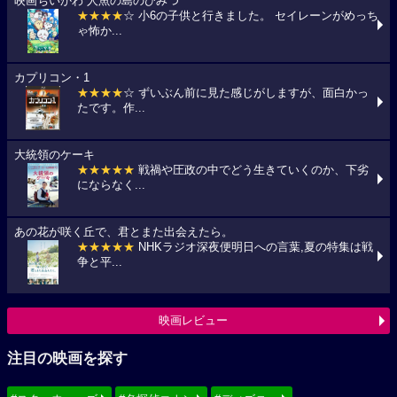
映画ちいかわ 人魚の島のひみつ
★★★★
☆ 小6の子供と行きました。 セイレーンがめっち
ゃ怖か...
カプリコン・1
★★★★
☆ ずいぶん前に見た感じがしますが、面白かっ
たです。作...
大統領のケーキ
★★★★★
戦禍や圧政の中でどう生きていくのか、下劣
にならなく...
あの花が咲く丘で、君とまた出会えたら。
★★★★★
NHKラジオ深夜便明日への言葉,夏の特集は戦
争と平...
映画レビュー
注目の映画を探す