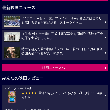
最新映画ニュース
『4アウト ─もう一度、プレイボール─』物語のはじまり
を感じる場面写真が到着！スポーツイベ...
＜生成 AI＞と一緒に完成披露試写会を開催!?『5秒で完全
犯罪を生成する方法』
時空を超えた愛の軌跡『僕の一年、君の一日』9月4日(金)
公開決定！場面写真一挙解禁
映画ニュースへ
みんなの映画レビュー
トイ・ストーリー5
★★★★★
最近街を歩いていても小さい子（特に3、4歳
児）がi...