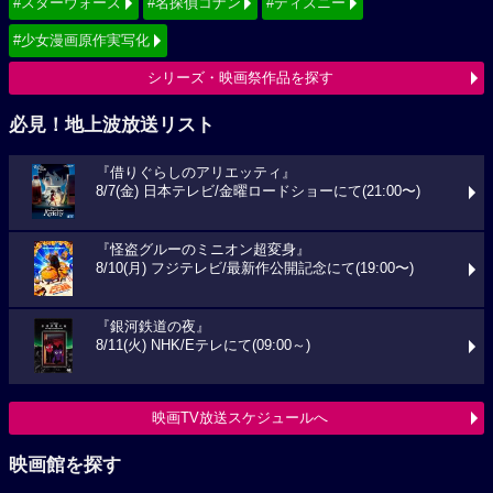
#スターウォーズ
#名探偵コナン
#ディズニー
#少女漫画原作実写化
シリーズ・映画祭作品を探す
必見！地上波放送リスト
『借りぐらしのアリエッティ』
8/7(金) 日本テレビ/金曜ロードショーにて(21:00〜)
『怪盗グルーのミニオン超変身』
8/10(月) フジテレビ/最新作公開記念にて(19:00〜)
『銀河鉄道の夜』
8/11(火) NHK/Eテレにて(09:00～)
映画TV放送スケジュールへ
映画館を探す