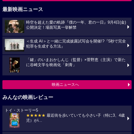
最新映画ニュース
時空を超えた愛の軌跡『僕の一年、君の一日』9月4日(金)
公開決定！場面写真一挙解禁
＜生成 AI＞と一緒に完成披露試写会を開催!?『5秒で完全
犯罪を生成する方法』
「鍵」のいまおかしんじ（監督）×菅野恵（主演）で新た
に谷崎文学を映画化「刺青」
映画ニュースへ
みんなの映画レビュー
トイ・ストーリー5
★★★★★
最近街を歩いていても小さい子（特に3、4歳
児）がi...