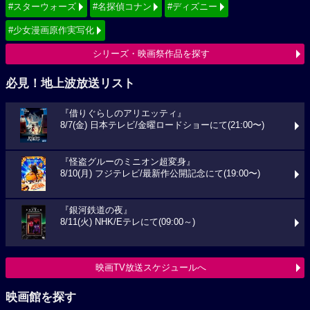
#スターウォーズ
#名探偵コナン
#ディズニー
#少女漫画原作実写化
シリーズ・映画祭作品を探す
必見！地上波放送リスト
『借りぐらしのアリエッティ』
8/7(金) 日本テレビ/金曜ロードショーにて(21:00〜)
『怪盗グルーのミニオン超変身』
8/10(月) フジテレビ/最新作公開記念にて(19:00〜)
『銀河鉄道の夜』
8/11(火) NHK/Eテレにて(09:00～)
映画TV放送スケジュールへ
映画館を探す