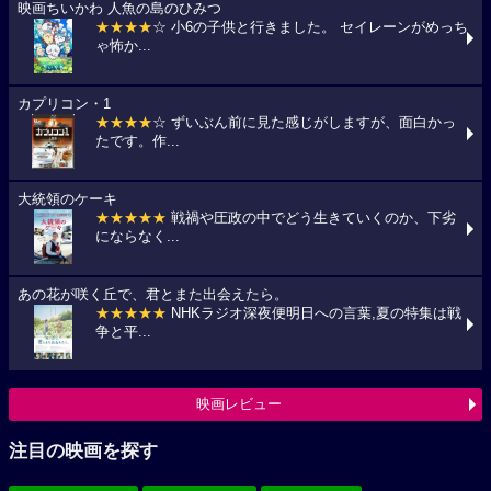
映画ちいかわ 人魚の島のひみつ
★★★★
☆ 小6の子供と行きました。 セイレーンがめっち
ゃ怖か...
カプリコン・1
★★★★
☆ ずいぶん前に見た感じがしますが、面白かっ
たです。作...
大統領のケーキ
★★★★★
戦禍や圧政の中でどう生きていくのか、下劣
にならなく...
あの花が咲く丘で、君とまた出会えたら。
★★★★★
NHKラジオ深夜便明日への言葉,夏の特集は戦
争と平...
映画レビュー
注目の映画を探す