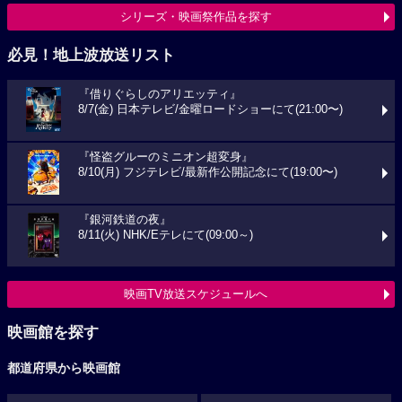
シリーズ・映画祭作品を探す
必見！地上波放送リスト
『借りぐらしのアリエッティ』
8/7(金) 日本テレビ/金曜ロードショーにて(21:00〜)
『怪盗グルーのミニオン超変身』
8/10(月) フジテレビ/最新作公開記念にて(19:00〜)
『銀河鉄道の夜』
8/11(火) NHK/Eテレにて(09:00～)
映画TV放送スケジュールへ
映画館を探す
都道府県から映画館