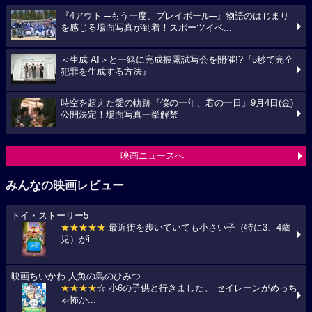
『4アウト ─もう一度、プレイボール─』物語のはじまり
を感じる場面写真が到着！スポーツイベ...
＜生成 AI＞と一緒に完成披露試写会を開催!?『5秒で完全
犯罪を生成する方法』
時空を超えた愛の軌跡『僕の一年、君の一日』9月4日(金)
公開決定！場面写真一挙解禁
映画ニュースへ
みんなの映画レビュー
トイ・ストーリー5
★★★★★
最近街を歩いていても小さい子（特に3、4歳
児）がi...
映画ちいかわ 人魚の島のひみつ
★★★★
☆ 小6の子供と行きました。 セイレーンがめっち
ゃ怖か...