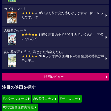
カプリコン・1
★★★★
☆ ずいぶん前に見た感じがしますが、面白かっ
たです。作...
大統領のケーキ
★★★★★
戦禍や圧政の中でどう生きていくのか、下劣
にならなく...
あの花が咲く丘で、君とまた出会えたら。
★★★★★
NHKラジオ深夜便明日への言葉,夏の特集は戦
争と平...
映画レビュー
注目の映画を探す
#スターウォーズ
#名探偵コナン
#ディズニー
#少女漫画原作実写化