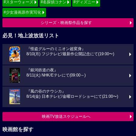
#スターウォーズ
#名探偵コナン
#ディズニー
#少女漫画原作実写化
シリーズ・映画祭作品を探す
必見！地上波放送リスト
『怪盗グルーのミニオン超変身』
8/10(月) フジテレビ/最新作公開記念にて(19:00〜)
『銀河鉄道の夜』
8/11(火) NHK/Eテレにて(09:00～)
『風の谷のナウシカ』
8/14(金) 日本テレビ/金曜ロードショーにて(21:00〜)
映画TV放送スケジュールへ
映画館を探す