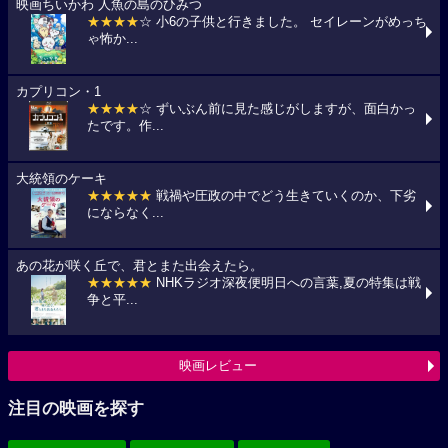
映画ちいかわ 人魚の島のひみつ
★★★★
☆ 小6の子供と行きました。 セイレーンがめっち
ゃ怖か...
カプリコン・1
★★★★
☆ ずいぶん前に見た感じがしますが、面白かっ
たです。作...
大統領のケーキ
★★★★★
戦禍や圧政の中でどう生きていくのか、下劣
にならなく...
あの花が咲く丘で、君とまた出会えたら。
★★★★★
NHKラジオ深夜便明日への言葉,夏の特集は戦
争と平...
映画レビュー
注目の映画を探す