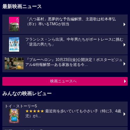
最新映画ニュース
「八つ墓村」悪夢的な予告編解禁、主題歌は松本孝弘
（B’z）率いるTMGが担当
フランシス・ンら出演。中年男たちがボートレースに挑む
「逆流の男たち」
『ブルーヘロン』10月23日(金)公開決定！ポスタービジュ
アル&特報解禁―ある家族を巡る今...
映画ニュースへ
みんなの映画レビュー
トイ・ストーリー5
★★★★★
最近街を歩いていても小さい子（特に3、4歳
児）がi...