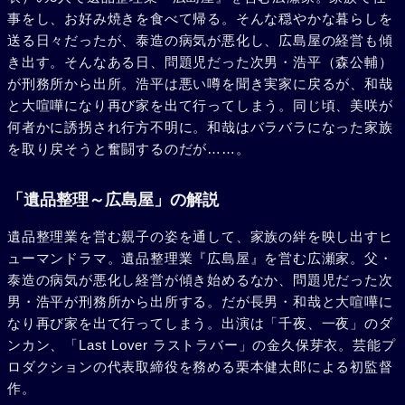
事をし、お好み焼きを食べて帰る。そんな穏やかな暮らしを
送る日々だったが、泰造の病気が悪化し、広島屋の経営も傾
き出す。そんなある日、問題児だった次男・浩平（森公輔）
が刑務所から出所。浩平は悪い噂を聞き実家に戻るが、和哉
と大喧嘩になり再び家を出て行ってしまう。同じ頃、美咲が
何者かに誘拐され行方不明に。和哉はバラバラになった家族
を取り戻そうと奮闘するのだが……。
「遺品整理～広島屋」の解説
遺品整理業を営む親子の姿を通して、家族の絆を映し出すヒ
ューマンドラマ。遺品整理業『広島屋』を営む広瀬家。父・
泰造の病気が悪化し経営が傾き始めるなか、問題児だった次
男・浩平が刑務所から出所する。だが長男・和哉と大喧嘩に
なり再び家を出て行ってしまう。出演は「千夜、一夜」のダ
ンカン、「Last Lover ラストラバー」の金久保芽衣。芸能プ
ロダクションの代表取締役を務める栗本健太郎による初監督
作。