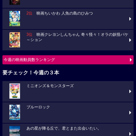
2位
映画ちいかわ 人魚の島のひみつ
3位
映画クレヨンしんちゃん 奇々怪々！オラの妖怪バケ
～ション
今週の映画動員数ランキング
要チェック！今週の３本
ミニオンズ＆モンスターズ
ブルーロック
あの星が降る丘で、君とまた出会いたい。