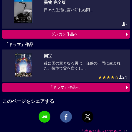
異物 完全版
日々の生活に言い知れぬ閉...
-
ダンカン作品へ
「ドラマ」作品
国宝
後に国の宝となる男は、任侠の一門に生まれ
た。抗争で父を亡くし...
★★★★☆
24
「ドラマ」作品へ
このページをシェアする
（
広告を非表示にするには
）