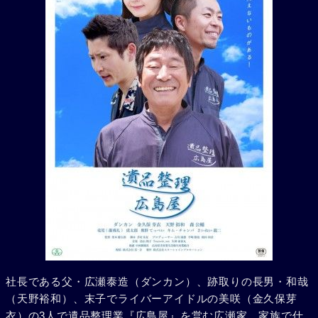
社長である父・広瀬泰造（ダンカン）、跡取りの長男・和哉
（天野裕和）、末子でライバーアイドルの美咲（金久保芽
衣）の3人で遺品整理業『広島屋』を営む広瀬家。家族で仕