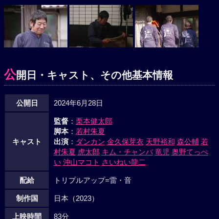
公
開日・キャスト、その他基本情報
公開日
2024年6月28日
監督
：
栗本健太郎
脚本
：
若村朱夏
キャスト
出演
：
ダンカン
金久保芽衣
天野裕和
森公輔
若
村朱夏
虎太郎
キム・チャンバ
竜児
奥野てっぺ
い
沖山マコト
さいねい龍二
配給
トリプルアップ=雷・音
制作国
日本（2023）
上映時間
83分