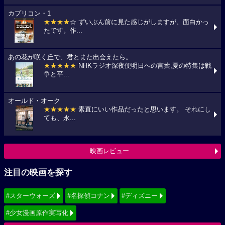
カプリコン・1
★★★★
☆ ずいぶん前に見た感じがしますが、面白かっ
たです。作...
あの花が咲く丘で、君とまた出会えたら。
★★★★★
NHKラジオ深夜便明日への言葉,夏の特集は戦
争と平...
オールド・オーク
★★★★★
素直にいい作品だったと思います。 それにし
ても、永...
映画レビュー
注目の映画を探す
#スターウォーズ
#名探偵コナン
#ディズニー
#少女漫画原作実写化