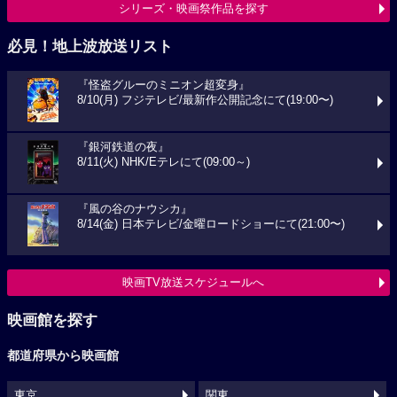
シリーズ・映画祭作品を探す
必見！地上波放送リスト
『怪盗グルーのミニオン超変身』
8/10(月) フジテレビ/最新作公開記念にて(19:00〜)
『銀河鉄道の夜』
8/11(火) NHK/Eテレにて(09:00～)
『風の谷のナウシカ』
8/14(金) 日本テレビ/金曜ロードショーにて(21:00〜)
映画TV放送スケジュールへ
映画館を探す
都道府県から映画館
東京
関東