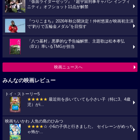
『仮面ライダーゼッツ』『超宇宙刑事ギャバン インフィ
ニティ』オフショット11点が解禁
『つりこまち』2026年秋公開決定！仲村悠菜が映画初主演
で“釣りで五輪金メダル”を目指す
「八つ墓村」悪夢的な予告編解禁、主題歌は松本孝弘
（B’z）率いるTMGが担当
映画ニュースへ
みんなの映画レビュー
トイ・ストーリー5
★★★★★
最近街を歩いていても小さい子（特に3、4歳
児）がi...
映画ちいかわ 人魚の島のひみつ
★★★★
☆ 小6の子供と行きました。 セイレーンがめっち
ゃ怖か...