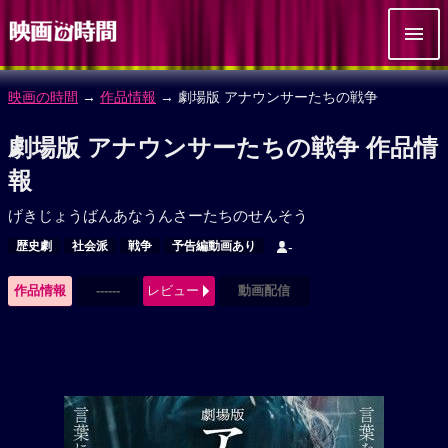
映画の時間
→
作品情報
→ 劇場版 アナウンサーたちの戦争
劇場版 アナウンサーたちの戦争 作品情
報
げきじょうばんあなうんさーたちのせんそう
歴史劇
社会派
戦争
予告編動画あり
-
作品情報
------
レビュー
動画配信