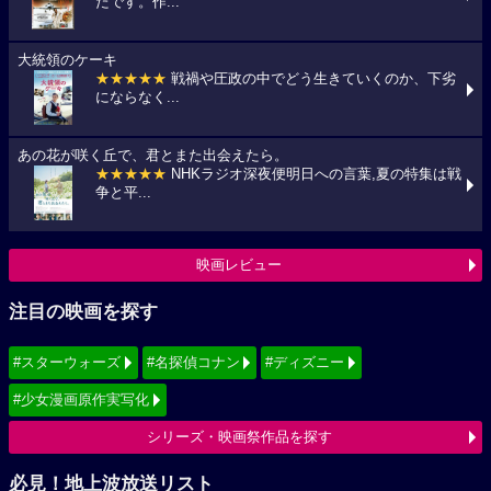
たです。作...
大統領のケーキ
★★★★★
戦禍や圧政の中でどう生きていくのか、下劣
にならなく...
あの花が咲く丘で、君とまた出会えたら。
★★★★★
NHKラジオ深夜便明日への言葉,夏の特集は戦
争と平...
映画レビュー
注目の映画を探す
#スターウォーズ
#名探偵コナン
#ディズニー
#少女漫画原作実写化
シリーズ・映画祭作品を探す
必見！地上波放送リスト