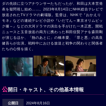
ダの先頭に立つアナウンサーたちだったが、和田は大本営発
表を疑問視し始め……。2023年8月14日にNHK総合テレビで
放送されたTVドラマの劇場版。監督は、NHKで『おかえり
モネ』などの連続テレビ小説や『いだてん～東京オリムピッ
ク噺～』などの大河ドラマの演出を手がけた一木正恵。開戦
ニュースと玉音放送の両方に携わった和田信賢アナを森田剛
が演じるほか、「熱のあとに」の橋本愛、「罪と悪」の高良
健吾らが出演。戦時中における放送と戦争の関わりと関係者
たちの心情を描く。
公
開日・キャスト、その他基本情報
公開日
2024年8月16日