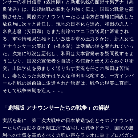
ンサーの和田信賢（森田剛）と新進気鋭の館野守男アナ（高
良健吾）は、以後緒戦の勝利を力強く伝え、国民の戦意を高
揚させた。同僚のアナウンサーたちは南方占領地に開設した
放送局に次々と赴任し、現地の日本化を進め、和田の恩人・
米良忠麿（安田顕）もまた前線のマニラ放送局に派遣され
る。軍や情報局は雄々しい放送を求め圧力をかけ、新人女性
アナウンサーの実枝子（橋本愛）は活躍の場を奪われていっ
た。次第に戦況は悪化し、和田は大本営発表を疑問視するよ
うになり、国家の宣伝者を自認する館野と伝え方をめぐり衝
突。出陣学徒を勇ましく送り出す実況を任され和田は苦悩
し、妻となった実枝子はそんな和田を叱咤する。一方インパ
ール作戦の最前線に派遣された館野は、戦争の現実に直面。
そして戦争末期を迎え……。
「劇場版 アナウンサーたちの戦争」の解説
実話を基に、第二次大戦中の日本放送協会とそのアナウンサ
ーたちの活動を森田剛主演で活写した戦争ドラマ。国民の勝
利への士気を高めるべく力強い声をラジオに乗せプロパガン