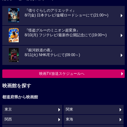
『借りぐらしのアリエッティ』
8/7(金) 日本テレビ/金曜ロードショーにて(21:00〜)
『怪盗グルーのミニオン超変身』
8/10(月) フジテレビ/最新作公開記念にて(19:00〜)
『銀河鉄道の夜』
8/11(火) NHK/Eテレにて(09:00～)
映画TV放送スケジュールへ
映画館を探す
都道府県から映画館
東京
関東
関西
東海