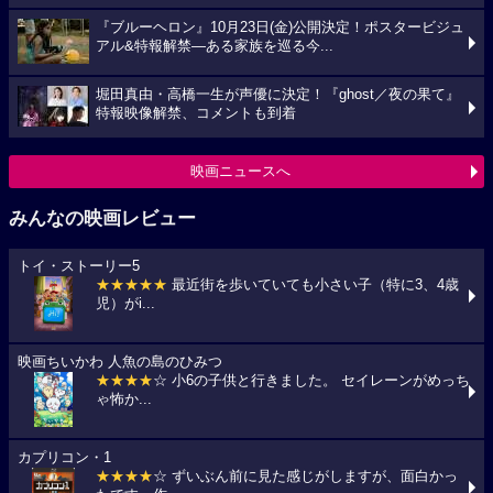
『ブルーヘロン』10月23日(金)公開決定！ポスタービジュ
アル&特報解禁―ある家族を巡る今...
堀田真由・高橋一生が声優に決定！『ghost／夜の果て』
特報映像解禁、コメントも到着
映画ニュースへ
みんなの映画レビュー
トイ・ストーリー5
★★★★★
最近街を歩いていても小さい子（特に3、4歳
児）がi...
映画ちいかわ 人魚の島のひみつ
★★★★
☆ 小6の子供と行きました。 セイレーンがめっち
ゃ怖か...
カプリコン・1
★★★★
☆ ずいぶん前に見た感じがしますが、面白かっ