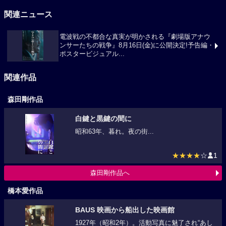
関連ニュース
電波戦の不都合な真実が明かされる『劇場版アナウ
ンサーたちの戦争』8月16日(金)に公開決定!予告編・
ポスタービジュアル...
関連作品
森田剛作品
白鍵と黒鍵の間に
昭和63年、暮れ。夜の街...
★★★★
☆
1
森田剛作品へ
橋本愛作品
BAUS 映画から船出した映画館
1927年（昭和2年）。活動写真に魅了され“あし