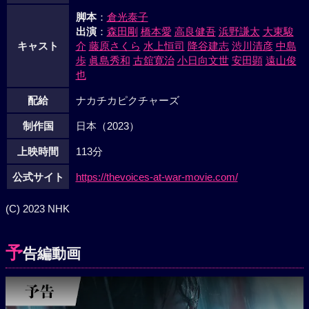
脚本
：
倉光泰子
出演
：
森田剛
橋本愛
高良健吾
浜野謙太
大東駿
キャスト
介
藤原さくら
水上恒司
降谷建志
渋川清彦
中島
歩
眞島秀和
古舘寛治
小日向文世
安田顕
遠山俊
也
配給
ナカチカピクチャーズ
制作国
日本（2023）
上映時間
113分
公式サイト
https://thevoices-at-war-movie.com/
(C) 2023 NHK
予
告編動画