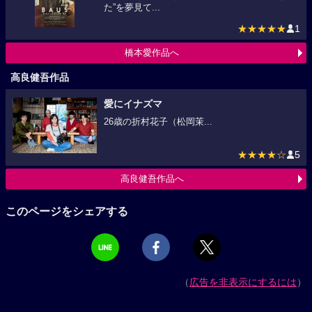
た”を夢見て...
★★★★★
1
橋本愛作品へ
高良健吾作品
愛にイナズマ
26歳の折村花子（松岡茉...
★★★★☆
5
高良健吾作品へ
このページをシェアする
（
広告を非表示にするには
）