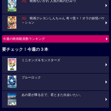
2位
映画ちいかわ 人魚の島のひみつ
3位
映画クレヨンしんちゃん 奇々怪々！オラの妖怪バケ
～ション
今週の映画動員数ランキング
要チェック！今週の３本
ミニオンズ＆モンスターズ
ブルーロック
あの星が降る丘で、君とまた出会いたい。