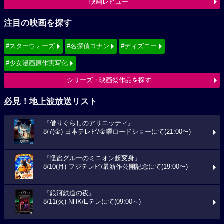
映画レビュー
注目の映画を探す
#スターウォーズ
#名探偵コナン
#ディズニー
#少女漫画原作実写化
シリーズ・映画祭作品を探す
必見！地上波放送リスト
『借りぐらしのアリエッティ』
8/7(金) 日本テレビ/金曜ロードショーにて(21:00〜)
『怪盗グルーのミニオン超変身』
8/10(月) フジテレビ/最新作公開記念にて(19:00〜)
『銀河鉄道の夜』
8/11(火) NHK/Eテレにて(09:00～)