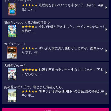
トイ・ストーリー5
★★★★★
最近街を歩いていても小さい子（特に3、4歳
児）がi...
映画ちいかわ 人魚の島のひみつ
★★★★
☆ 小6の子供と行きました。 セイレーンがめっち
ゃ怖か...
カプリコン・1
★★★★
☆ ずいぶん前に見た感じがしますが、面白かっ
たです。作...
大統領のケーキ
★★★★★
戦禍や圧政の中でどう生きていくのか、下劣
にならなく...
あの花が咲く丘で、君とまた出会えたら。
★★★★★
NHKラジオ深夜便明日への言葉,夏の特集は戦
争と平...