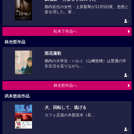
都内在住の女性・上原梨華が11月5日夜、忽然と
姿を消した。家...
-
松本了作品へ
林光哲作品
雨花蓮歌
都内の大学生・ハルミ（山﨑悠稀）は普通の学
生生活を送りながら...
-
林光哲作品へ
武本悠佑作品
犬、回転して、逃げる
カフェ店員の木梨栄木（長...
-