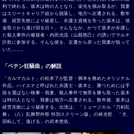
利で終わる。坂木は時の人となり、栄光を掴み取るが、我妻
はエリートキャリア組から脱落し、地方へ左遷される。数年
後、経営失敗により破産し、弁護士資格を失った坂木は、借
金取りから逃げ回る日々。そんななか、かつて坂木が弁護し
た殺人事件の被疑者・内田光流（山縣悠己）の誘いでマルチ
詐欺に参加する。そんな彼を、左遷から戻った我妻が狙って
いた……。
「ペテン狂騒曲」の解説
「カルマカルト」の松本了が監督・脚本を務めたオリジナル
作品。ハイエナと呼ばれた弁護士・坂木と、勝つためには手
段を選ばない検事・我妻。殺人事件で無罪を勝ち取った坂木
は時の人となり、我妻は地方へ左遷される。数年後、坂木は
経営失敗により破産する。出演は、「ミュージカル『刀剣乱
舞』（八）乱舞野外祭 特別スクリーン版」の林光哲、「犬、
回転して、逃げる」の武本悠佑。