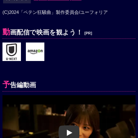
(C)2024「ペテン狂騒曲」製作委員会/ユーフォリア
動
画配信で映画を観よう！
[PR]
予
告編動画
Play