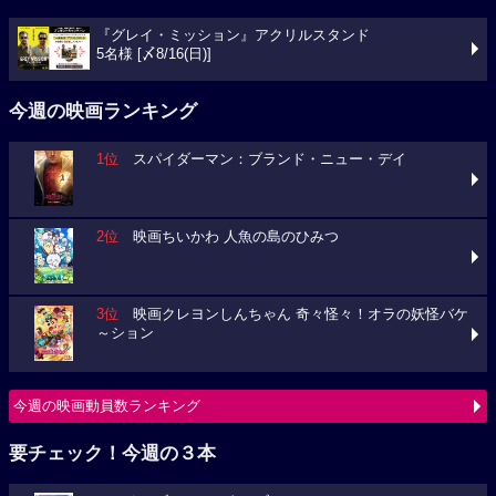
『グレイ・ミッション』アクリルスタンド
5名様 [〆8/16(日)]
今週の映画ランキング
1位
スパイダーマン：ブランド・ニュー・デイ
2位
映画ちいかわ 人魚の島のひみつ
3位
映画クレヨンしんちゃん 奇々怪々！オラの妖怪バケ
～ション
今週の映画動員数ランキング
要チェック！今週の３本