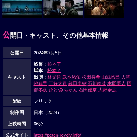
公
開日・キャスト、その他基本情報
公開日
2024年7月5日
監督
：
松本了
脚本
：
松本了
キャスト
出演
：
林光哲
武本悠佑
松田将希
山縣悠己
大滝
紗緒里
三好大貴
蔵田尚樹
石川鈴菜
本間優人
阿
部冬夜
ひと:みちゃん
石田優奈
大野泰広
配給
フリック
制作国
日本（2024）
上映時間
66分
公式サイト
https://peten-revely.info/