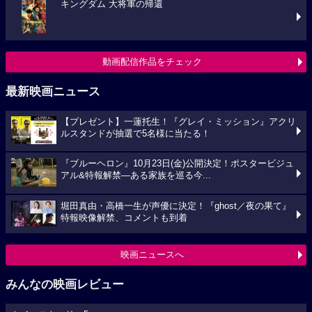
キングダム 大将軍の帰還
動画配信作品をチェック
最新映画ニュース
【プレゼント】一蓮托生！『グレイ・ミッション』アクリ
ルスタンドが抽選で5名様に当たる！
『ブルーヘロン』10月23日(金)公開決定！ポスタービジュ
アル&特報解禁―ある家族を巡る今...
堀田真由・高橋一生が声優に決定！『ghost／夜の果て』
特報映像解禁、コメントも到着
映画ニュースへ
みんなの映画レビュー