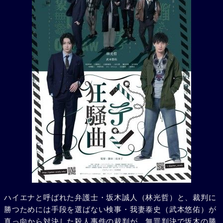
ハイエナと呼ばれた弁護士・坂木誠人（林光哲）と、裁判に
勝つためには手段を選ばない検事・我妻泰史（武本悠佑）が
真っ向から対決した殺人事件の裁判が、無罪判決で坂木の勝