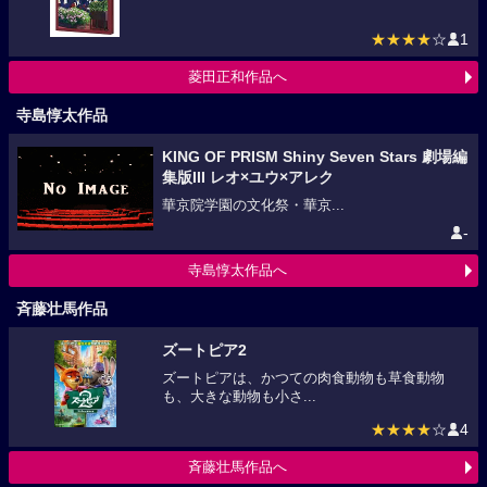
★★★★
☆
1
菱田正和作品へ
寺島惇太作品
KING OF PRISM Shiny Seven Stars 劇場編
集版III レオ×ユウ×アレク
華京院学園の文化祭・華京...
-
寺島惇太作品へ
斉藤壮馬作品
ズートピア2
ズートピアは、かつての肉食動物も草食動物
も、大きな動物も小さ...
★★★★
☆
4
斉藤壮馬作品へ