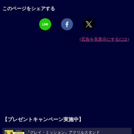
このページをシェアする
（
広告を非表示にするには
）
【プレゼントキャンペーン実施中】
『グレイ・ミッション』アクリルスタンド