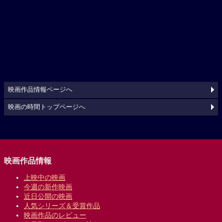
映画作品情報ページへ
映画の時間トップページへ
映画作品情報
上映中の映画
今週の新作映画
近日公開の映画
人気シリーズ＆受賞作品
映画作品のレビュー