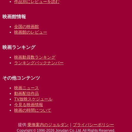
作品別にレビューを読む
映画館情報
全国の映画館
映画館のレビュー
映画ランキング
映画動員数ランキング
ランキングバックナンバー
その他コンテンツ
映画ニュース
動画配信作品
TV放映スケジュール
今見る映画情報
映画の時間について
提供:
乗換案内のジョルダン
｜
プライバシーポリシー
Copyright © 1996-2026 Jorudan Co.,Ltd. All Rights Reserved.