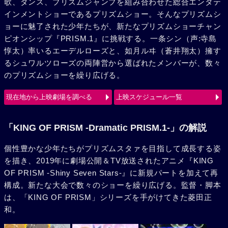
歌、ダンス、プリズムジャンプを組み合わせた総合エンタテ
インメントショーであるプリズムショー。そんなプリズムシ
ョーに魅了された少年たちが、新たなプリズムショーチャン
ピオンシップ『PRISM.1』に挑戦する。一条シン（声:寺島
惇太）率いるエーデルローズと、如月ルヰ（蒼井翔太）擁す
るシュワルツローズの両陣営から選ばれたメンバーが、数々
のプリズムショーを繰り広げる。
現在地から上映劇場を調べる
上映スケジュール一覧
「KING OF PRISM -Dramatic PRISM.1-」の解説
個性豊かな少年たちがプリズムスタァを目指して成長する姿
を描き、2019年に劇場公開＆TV放送されたアニメ『KING
OF PRISM -Shiny Seven Stars-』に新規パートを加えて再
構成。新たな大会で数々のショーを繰り広げる。監督・脚本
は、「KING OF PRISM」シリーズを手がけてきた菱田正
和。