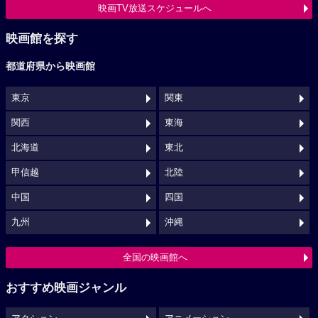
映画TV放送スケジュールへ
映画館を探す
都道府県から映画館
東京
関東
関西
東海
北海道
東北
甲信越
北陸
中国
四国
九州
沖縄
全国の映画館へ
おすすめ映画ジャンル