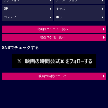
アクション
アニメーション
SF
キッズ
コメディ
ホラー
映画館クチコミ一覧へ
映画ロケ地一覧へ
SNSでチェックする
映画の時間について