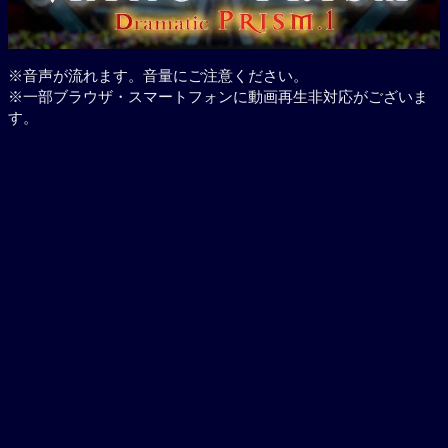
※音声が流れます。音量にご注意ください。
※一部ブラウザ・スマートフォンに動画再生非対応がございま
す。