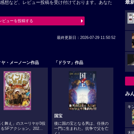
最
感想など、レビュー投稿を受け付けております。あなた
レビューを投稿する
最終更新日：2026-07-29 11:50:52
ィヤ・メーノーン作品
「ドラマ」作品
み
キ
国宝
高く舞え」のスーリヤが3役
後に国の宝となる男は、任侠の
るSFアクション。202...
一門に生まれた。抗争で父を亡
大
くし...