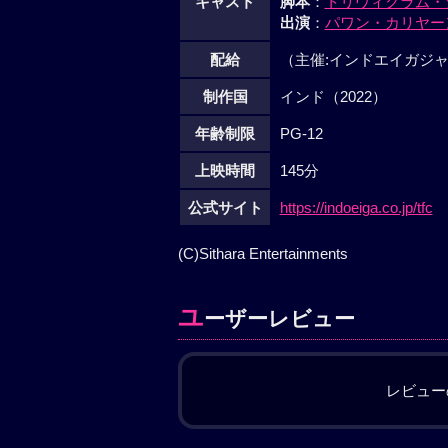
キャスト
脚本
：
トリヴィクラム・
出演
：
パワン・カリヤー
配給
（主催:インドエイガジ
制作国
インド（2022）
年齢制限
PG-12
上映時間
145分
公式サイト
https://indoeiga.co.jp/tfc
(C)Sithara Entertainments
ユ
ーザーレビュー
レビュー