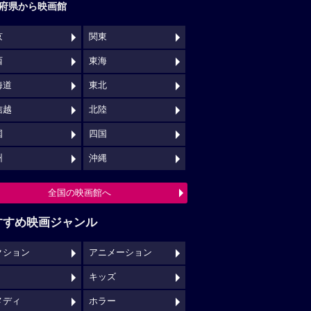
府県から映画館
京
関東
西
東海
海道
東北
信越
北陸
国
四国
州
沖縄
全国の映画館へ
すすめ映画ジャンル
クション
アニメーション
キッズ
メディ
ホラー