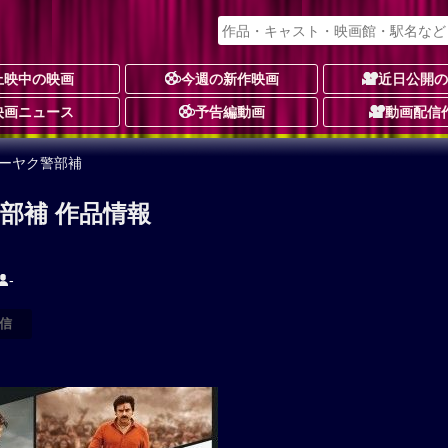
上映中の映画
今週の新作映画
近日公開
映画ニュース
予告編動画
動画配信
ナーヤク警部補
部補 作品情報
-
信