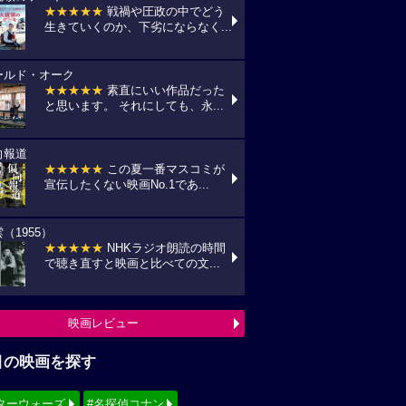
★★★★★
戦禍や圧政の中でどう
生きていくのか、下劣にならなく...
ールド・オーク
★★★★★
素直にいい作品だった
と思います。 それにしても、永...
向報道
★★★★★
この夏一番マスコミが
宣伝したくない映画No.1であ...
（1955）
★★★★★
NHKラジオ朗読の時間
で聴き直すと映画と比べての文...
映画レビュー
目の映画を探す
ターウォーズ
#名探偵コナン