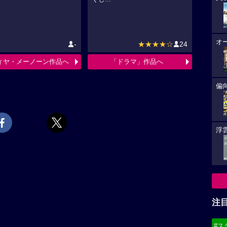
オ
-
★★★★☆
24
ィヤ・メーノーン作品へ
「ドラマ」作品へ
偏
浮雲
注
#ス