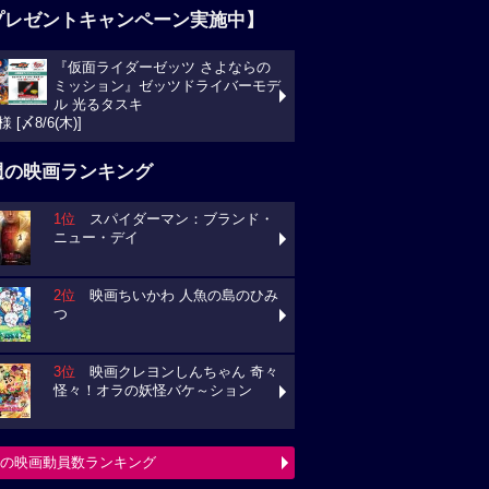
プレゼントキャンペーン実施中】
『仮面ライダーゼッツ さよならの
ミッション』ゼッツドライバーモデ
ル 光るタスキ
様 [〆8/6(木)]
週の映画ランキング
1位
スパイダーマン：ブランド・
ニュー・デイ
2位
映画ちいかわ 人魚の島のひみ
つ
3位
映画クレヨンしんちゃん 奇々
怪々！オラの妖怪バケ～ション
の映画動員数ランキング