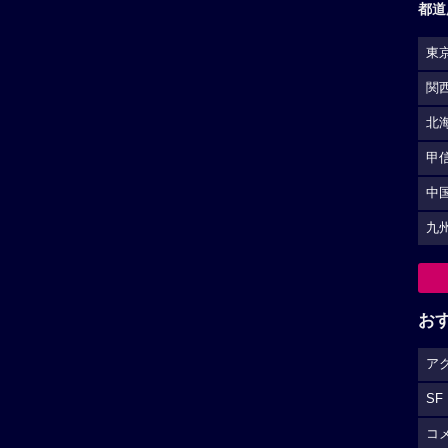
都道
東
関
北
甲
中
九
お
ア
SF
コ