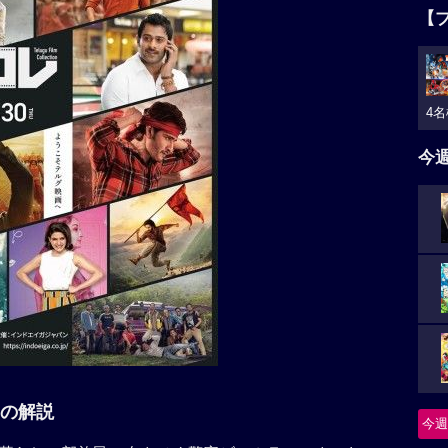
【
4名
今
の解説
今週