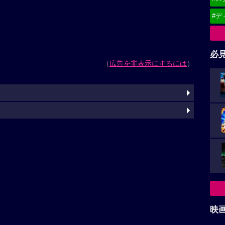
#デ
必
（
広告を非表示にするには
）
映