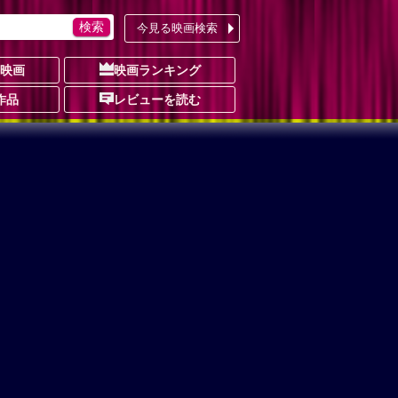
今見る映画検索
の映画
映画ランキング
作品
レビューを読む