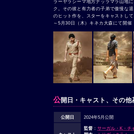
ラーヤラシーマ地方ナッラマラ山地に
ク。その彼と有力者の子弟で傲慢な退
のヒット作を、スターをキャストしてパ
～5月30日（木）キネカ大森にて開
公
開日・キャスト、その他
公開日
2024年5月公開
監督
：
サーガル・K・チ