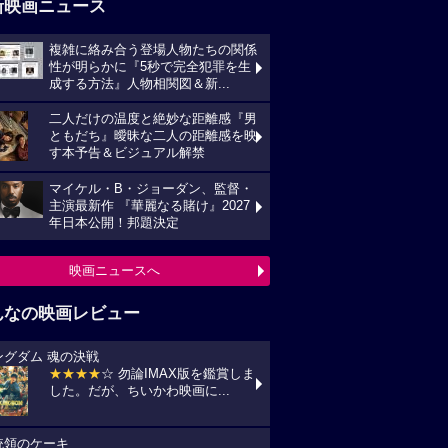
新映画ニュース
複雑に絡み合う登場人物たちの関係
性が明らかに『5秒で完全犯罪を生
成する方法』人物相関図＆新...
二人だけの温度と絶妙な距離感『男
ともだち』曖昧な二人の距離感を映
す本予告＆ビジュアル解禁
マイケル・B・ジョーダン、監督・
主演最新作 『華麗なる賭け』2027
年日本公開！邦題決定
映画ニュースへ
んなの映画レビュー
ングダム 魂の決戦
★★★★
☆ 勿論IMAX版を鑑賞しま
した。だが、ちいかわ映画に...
統領のケーキ