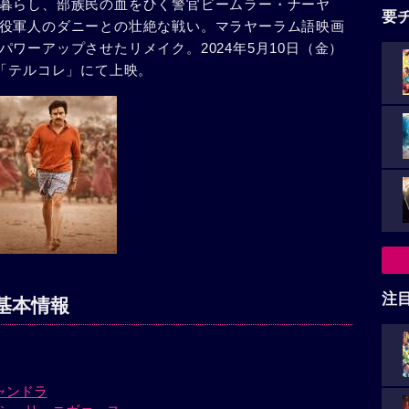
暮らし、部族民の血をひく警官ビームラー・ナーヤ
要
役軍人のダニーとの壮絶な戦い。マラヤーラム語映画
ワーアップさせたリメイク。2024年5月10日（金）
催「テルコレ」にて上映。
注
基本情報
ャンドラ