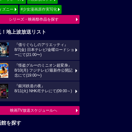
ィズニー
#少女漫画原作実写化
シリーズ・映画祭作品を探す
見！地上波放送リスト
『借りぐらしのアリエッティ』
8/7(金) 日本テレビ/金曜ロードショ
ーにて(21:00〜)
『怪盗グルーのミニオン超変身』
8/10(月) フジテレビ/最新作公開記
念にて(19:00〜)
『銀河鉄道の夜』
8/11(火) NHK/Eテレにて(09:00～)
映画TV放送スケジュールへ
画館を探す