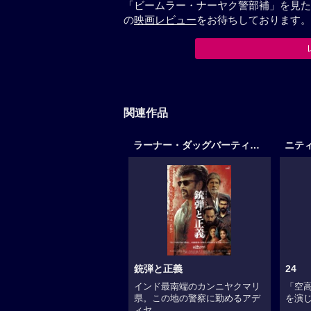
「ビームラー・ナーヤク警部補」を見た
の
映画レビュー
をお待ちしております。
関連作品
ラーナー・ダッグバーティ作品
ニテ
銃弾と正義
24
インド最南端のカンニヤクマリ
「空
県。この地の警察に勤めるアデ
を演じ
ィヤ...