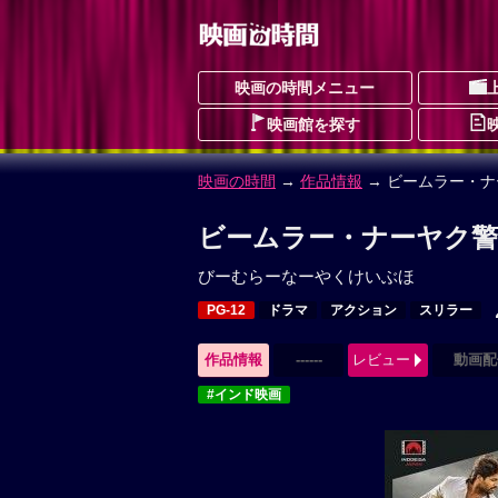
映画の時間メニュー
映画館を探す
映画の時間
→
作品情報
→ ビームラー・
ビームラー・ナーヤク警
びーむらーなーやくけいぶほ
PG-12
ドラマ
アクション
スリラー
作品情報
------
レビュー
動画配
#インド映画