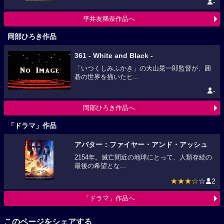
-
平井友稀奈作品へ
岡部ひろき作品
361 - White and Black -
「いつくしみふかき」の大山晃一郎監督が、囲
碁の世界を描いたヒ...
-
岡部ひろき作品へ
「ドラマ」作品
アバター：ファイヤー・アンド・アッシュ
2154年。滅亡間近の地球にとって、人類存続の
最後の希望とな...
★★★☆
☆
2
「ドラマ」作品へ
このページをシェアする