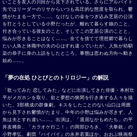
いことを友人の川田から見下されている。さらにアルバイト
先ではリーダーのリサからいつも高圧的な態度を取られ、鬱
憤がたまる一方で……。なけなしの金をつぎ込み芝居の公演
を打とうとしている小野だったが、離れて暮らす娘のこと、
付き合っている彼女のこと、そしてこの芝居公演のことと、
悩みが尽きることはなく……。全てを捨てて理想郷で暮らし
たい人魚と休職中の夫の心はすれ違っていたが、人魚が幼馴
染の恭子に身の上話をしたところ、事態は思わぬ方向へ動き
始め……。
「夢の在処 ひとびとのトリロジー」の解説
「歌ってみた 恋してみた」などに出演してきた俳優・本村壮
平がメガホンを取り、欲と夢想の狭間を行き来する人々を描
いた、3部構成の群像劇。キスをしたことのない山口は周囲
から見下され鬱憤がたまり、中年の小野は悩みが尽きず、人
魚は夫とすれ違い……。出演は、「退屈なかもめたち」の平
井友稀奈、「カラオケ行こ！」の岡部ひろき、「大拳銃」の
小野孝弘、劇団『ハイバイ』の永井若葉ほか。おおぶ映画祭