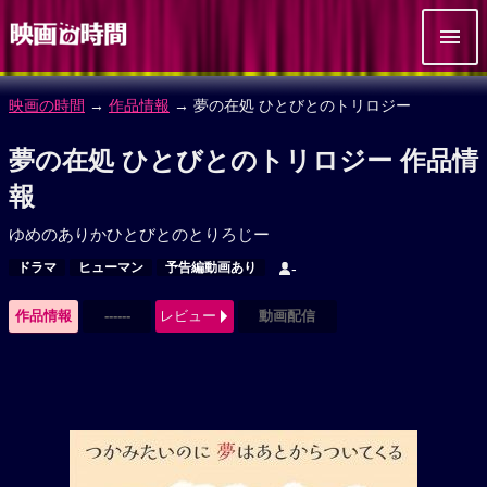
映画の時間
→
作品情報
→ 夢の在処 ひとびとのトリロジー
夢の在処 ひとびとのトリロジー 作品情
報
ゆめのありかひとびとのとりろじー
ドラマ
ヒューマン
予告編動画あり
-
作品情報
------
レビュー
動画配信