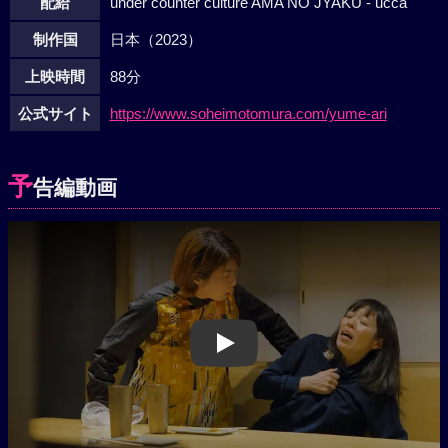
配給
under counter culture AMA NO JYAKU - ucca
制作国
日本（2023）
上映時間
88分
公式サイト
https://www.soheimotomura.com/yume-ari
予
告編動画
Play