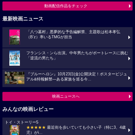
動画配信作品をチェック
最新映画ニュース
「八つ墓村」悪夢的な予告編解禁、主題歌は松本孝弘
（B’z）率いるTMGが担当
フランシス・ンら出演。中年男たちがボートレースに挑む
「逆流の男たち」
『ブルーヘロン』10月23日(金)公開決定！ポスタービジュ
アル&特報解禁―ある家族を巡る今...
映画ニュースへ
みんなの映画レビュー
トイ・ストーリー5
★★★★★
最近街を歩いていても小さい子（特に3、4歳
児）がi...