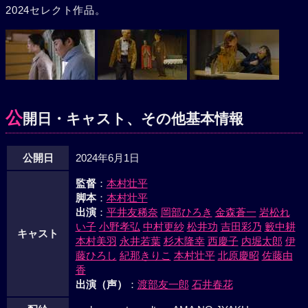
2024セレクト作品。
公
開日・キャスト、その他基本情報
公開日
2024年6月1日
監督
：
本村壮平
脚本
：
本村壮平
出演
：
平井友稀奈
岡部ひろき
金森蒼一
岩松れ
い子
小野孝弘
中村更紗
松井功
吉田彩乃
籔中耕
キャスト
本村美羽
永井若葉
杉木隆幸
西慶子
内堀太郎
伊
藤ひろし
紀那きりこ
本村壮平
北原慶昭
佐藤由
香
出演（声）
：
渡部友一郎
石井春花