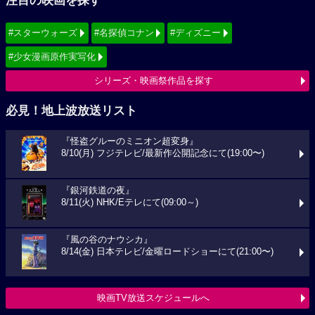
注目の映画を探す
#スターウォーズ
#名探偵コナン
#ディズニー
#少女漫画原作実写化
シリーズ・映画祭作品を探す
必見！地上波放送リスト
『怪盗グルーのミニオン超変身』
8/10(月) フジテレビ/最新作公開記念にて(19:00〜)
『銀河鉄道の夜』
8/11(火) NHK/Eテレにて(09:00～)
『風の谷のナウシカ』
8/14(金) 日本テレビ/金曜ロードショーにて(21:00〜)
映画TV放送スケジュールへ