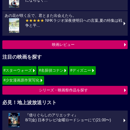
にならなく...
あの花が咲く丘で、君とまた出会えたら。
★★★★★
NHKラジオ深夜便明日への言葉,夏の特集は戦
争と平...
映画レビュー
注目の映画を探す
#スターウォーズ
#名探偵コナン
#ディズニー
#少女漫画原作実写化
シリーズ・映画祭作品を探す
必見！地上波放送リスト
『借りぐらしのアリエッティ』
8/7(金) 日本テレビ/金曜ロードショーにて(21:00〜)