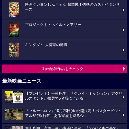
映画クレヨンしんちゃん 超華麗！灼熱のカスカベダンサ
ーズ
プロジェクト・ヘイル・メアリー
キングダム 大将軍の帰還
動画配信作品をチェック
最新映画ニュース
【プレゼント】一蓮托生！『グレイ・ミッション』アクリ
ルスタンドが抽選で5名様に当たる！
『ブルーヘロン』10月23日(金)公開決定！ポスタービジュ
アル&特報解禁―ある家族を巡る今...
堀田真由・高橋一生が声優に決定！『ghost／夜の果て』