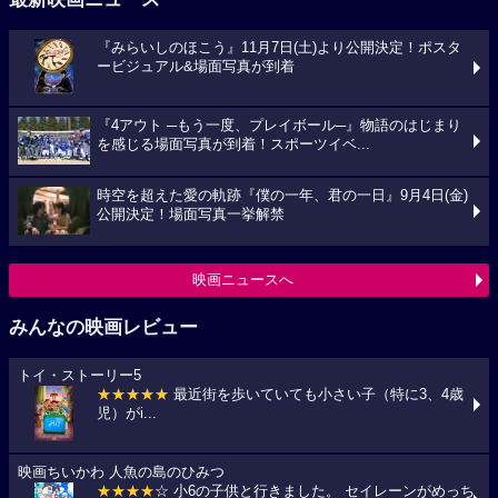
『みらいしのほこう』11月7日(土)より公開決定！ポスタ
ービジュアル&場面写真が到着
『4アウト ─もう一度、プレイボール─』物語のはじまり
を感じる場面写真が到着！スポーツイベ...
時空を超えた愛の軌跡『僕の一年、君の一日』9月4日(金)
公開決定！場面写真一挙解禁
映画ニュースへ
みんなの映画レビュー
トイ・ストーリー5
★★★★★
最近街を歩いていても小さい子（特に3、4歳
児）がi...
映画ちいかわ 人魚の島のひみつ
★★★★
☆ 小6の子供と行きました。 セイレーンがめっち