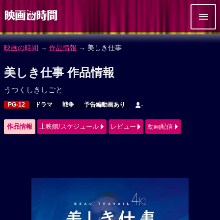
映画の時間
→
作品情報
→ 美しき仕事
美しき仕事 作品情報
うつくしきしごと
PG-12
ドラマ
戦争
予告編動画あり
-
作品情報
上映館/スケジュール
レビュー
動画配信