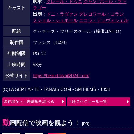
脚本
：
クレール・ドゥニ
ジャン=ポール・ファ
キャスト
ラゴー
出演
：
ドニ・ラヴァン
グレゴワール・コラン
ミシェル・シュポール
ニコラ・デュヴォシェル
配給
グッチーズ・フリースクール（提供:JAIHO）
制作国
フランス（1999）
年齢制限
PG-12
上映時間
93分
公式サイト
https://beau-travail2024.com/
(C)LA SEPT ARTE - TANAIS COM - SM FILMS - 1998
現在地から上映劇場を調べる
上映スケジュール一覧
動
画配信で映画を観よう！
[PR]