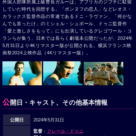
外国人部隊所属上級曹長ガルーは、アフリカのジブチに駐留
していた時代を回想する。「ポンヌフの恋人」などレオス・
カラックス監督作品の常連であるドニ・ラヴァン、「何がな
んでも首ったけ」のミシェル・シュボール、ドゥニ監督作
「愛と激しさをもって」にも出演しているグレゴワール・コ
ランらが集う。日本では長らく劇場未公開だったが、2024年
5月31日より4Kリマスター版が公開される。横浜フランス映
画祭2024上映作品（4Kリマスター版）。
公
開日・キャスト、その他基本情報
公開日
2024年5月31日
監督
：
クレール・ドゥニ