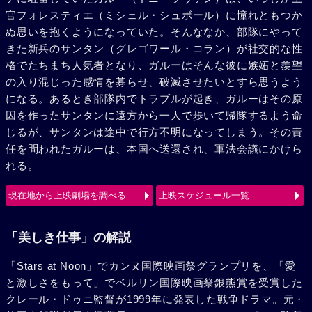
官フォレスティエ（ミシェル・シュボール）に憧れともつか
ぬ思いを抱くようになっていた。そんななか、部隊にやって
きた新兵のサンタン（グレゴワール・コラン）が社交的な性
格でたちまち人気者となり、ガルーはそんな彼に嫉妬と羨望
の入り混じった感情を募らせ、破滅させたいとすら思うよう
になる。あるとき部隊内でトラブルが起き、ガルーはその原
因を作ったサンタンに遠方から一人で歩いて帰隊するよう命
じるが、サンタンは途中で行方不明になってしまう。その責
任を問われたガルーは、本国へ送還され、軍法会議にかけら
れる。
現在地から上映劇場を調べる
上映スケジュール一覧
「美しき仕事」の解説
「Stars at Noon」でカンヌ国際映画祭グランプリを、「愛
と激しさをもって」でベルリン国際映画祭銀熊賞を受賞した
クレール・ドゥニ監督が1999年に発表した戦争ドラマ。元・