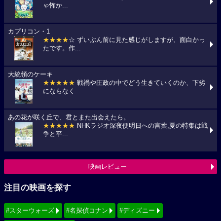
ゃ怖か...
カプリコン・1
★★★★
☆ ずいぶん前に見た感じがしますが、面白かっ
たです。作...
大統領のケーキ
★★★★★
戦禍や圧政の中でどう生きていくのか、下劣
にならなく...
あの花が咲く丘で、君とまた出会えたら。
★★★★★
NHKラジオ深夜便明日への言葉,夏の特集は戦
争と平...
映画レビュー
注目の映画を探す
#スターウォーズ
#名探偵コナン
#ディズニー