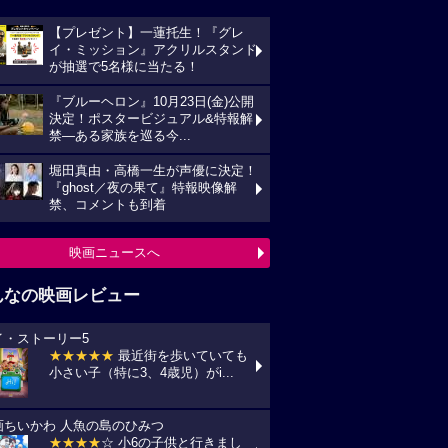
【プレゼント】一蓮托生！『グレ
イ・ミッション』アクリルスタンド
が抽選で5名様に当たる！
『ブルーヘロン』10月23日(金)公開
決定！ポスタービジュアル&特報解
禁―ある家族を巡る今...
堀田真由・高橋一生が声優に決定！
『ghost／夜の果て』特報映像解
禁、コメントも到着
映画ニュースへ
んなの映画レビュー
イ・ストーリー5
★★★★★
最近街を歩いていても
小さい子（特に3、4歳児）がi...
画ちいかわ 人魚の島のひみつ
★★★★
☆ 小6の子供と行きまし