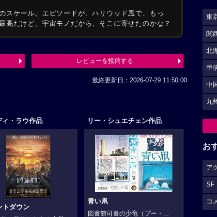
のスケール。エピソードが、ハリウッド風で、もっ
東
最高だけど、宇宙モノだから、そこに寄せたのかな？
関
北
レビューを投稿する
甲
最終更新日：2026-07-29 11:50:00
中
九
ディ・ラウ作品
リー・シュエチェン作品
お
ア
SF
青い凧
コ
ントダウン
図書館司書の少竜（プー・...