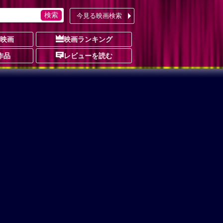
今見る映画検索
の映画
映画ランキング
作品
レビューを読む