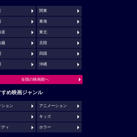
京
関東
西
東海
海道
東北
信越
北陸
国
四国
州
沖縄
全国の映画館へ
すすめ映画ジャンル
クション
アニメーション
キッズ
メディ
ホラー