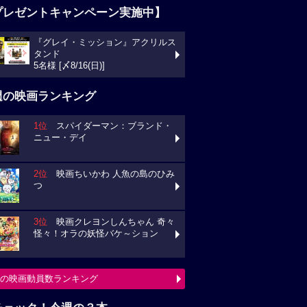
プレゼントキャンペーン実施中】
『グレイ・ミッション』アクリルス
タンド
5名様 [〆8/16(日)]
週の映画ランキング
1位
スパイダーマン：ブランド・
ニュー・デイ
2位
映画ちいかわ 人魚の島のひみ
つ
3位
映画クレヨンしんちゃん 奇々
怪々！オラの妖怪バケ～ション
の映画動員数ランキング