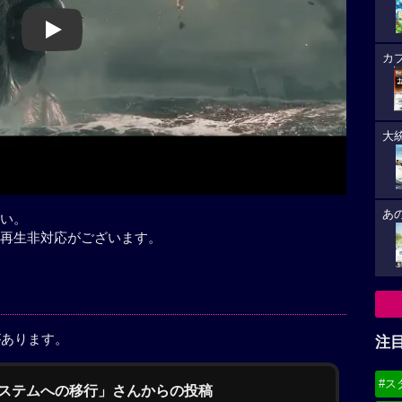
Play
カ
大
あ
い。
再生非対応がございます。
があります。
注
#ス
システムへの移行」さんからの投稿