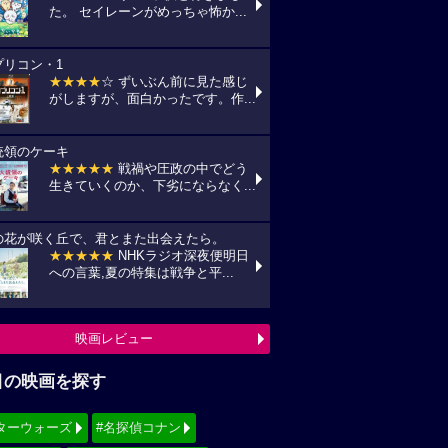
た。 セイレーンがめっちゃ怖か...
プリコン・1
★★★★
☆ ずいぶん前に見た感じ
がしますが、面白かったです。作...
統領のケーキ
★★★★★
戦禍や圧政の中でどう
生きていくのか、下劣にならなく...
の花が咲く丘で、君とまた出会えたら。
★★★★★
NHKラジオ深夜便明日
への言葉,夏の特集は戦争と平...
映画レビュー
目の映画を探す
ターウォーズ
#名探偵コナン