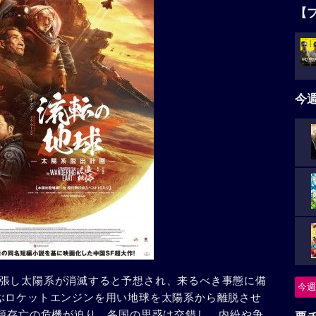
【
今
張し太陽系が消滅すると予想され、来るべき事態に備
今週
ぶロケットエンジンを用い地球を太陽系から離脱させ
人類存亡の危機が迫り、各国の思惑は交錯し、内紛や争