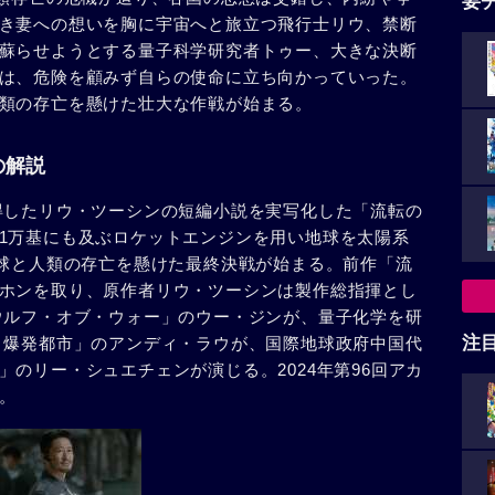
要
き妻への想いを胸に宇宙へと旅立つ飛行士リウ、禁断
蘇らせようとする量子科学研究者トゥー、大きな決断
は、危険を顧みず自らの使命に立ち向かっていった。
類の存亡を懸けた壮大な作戦が始まる。
の解説
得したリウ・ツーシンの短編小説を実写化した「流転の
1万基にも及ぶロケットエンジンを用い地球を太陽系
地球と人類の存亡を懸けた最終決戦が始まる。前作「流
ホンを取り、原作者リウ・ツーシンは製作総指揮とし
ウルフ・オブ・ウォー」のウー・ジンが、量子化学を研
注
 爆発都市」のアンディ・ラウが、国際地球政府中国代
のリー・シュエチェンが演じる。2024年第96回アカ
。