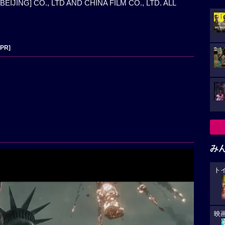
EIJING] CO., LTD AND CHINA FILM CO., LTD. ALL
[PR]
み
ト
映