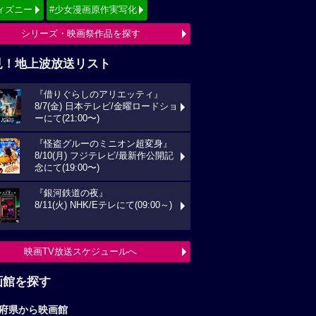
ィズニー
#少女漫画原作実写化
シリーズ・映画祭作品を探す
見！地上波放送リスト
『借りぐらしのアリエッティ』
8/7(金) 日本テレビ/金曜ロードショ
ーにて(21:00〜)
『怪盗グルーのミニオン超変身』
8/10(月) フジテレビ/最新作公開記
念にて(19:00〜)
『銀河鉄道の夜』
8/11(火) NHK/Eテレにて(09:00～)
映画TV放送スケジュールへ
画館を探す
府県から映画館