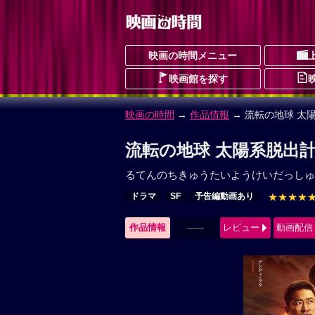
映画の時間メニュー
映画館を探す
映画の時間
→
作品情報
→ 流転の地球 太
流転の地球 太陽系脱出計
るてんのちきゅうたいようけいだっしゅ
ドラマ
SF
予告編動画あり
★★★★
作品情報
------
レビュー
動画配信