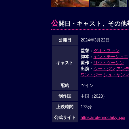
公
開日・キャスト、その他
公開日
2024年3月22日
監督
：
グオ・ファン
脚本
：
ヤン・チーシュエ
キャスト
原作
：
リウ・ツーシン
出演
：
ウー・ジン
アン
ワン・ジー
シュ・ヤン
配給
ツイン
制作国
中国（2023）
上映時間
173分
公式サイト
https://rutennochikyu.jp/