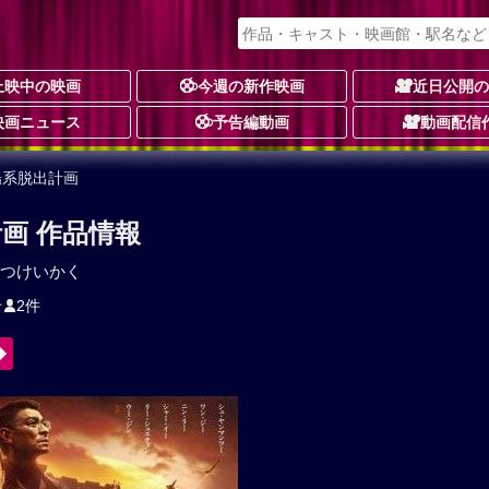
上映中の映画
今週の新作映画
近日公開
映画ニュース
予告編動画
動画配信
陽系脱出計画
画 作品情報
つけいかく
★
2件