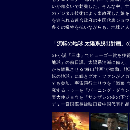
いが相次いで勃発した。そんな中、亡
のデジタル技術により事故死した娘を
を迫られる連合政府の中国代表ジョウ
多くの犠牲を払いながらも、地球と人
「流転の地球 太陽系脱出計画」
SF小説『三体』でヒューゴー賞を獲
地球」の前日譚。太陽系消滅に備え、
から離脱させる“移山計画”が始動。
転の地球」に続きグオ・ファンがメガ
ても参加。宇宙飛行士リウを「戦狼 
究するトゥーを「バーニング・ダウン
表大使ジョウを「サンザシの樹の下で」
デミー賞国際長編映画賞中国代表作品