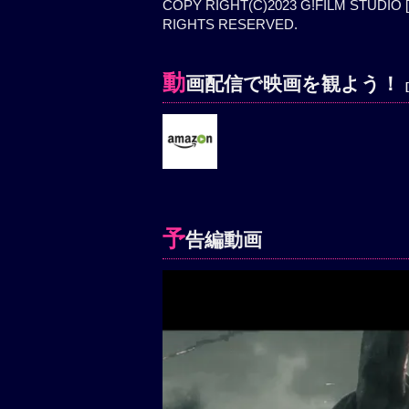
COPY RIGHT(C)2023 G!FILM STUDIO [B
RIGHTS RESERVED.
動
画配信で映画を観よう！
予
告編動画