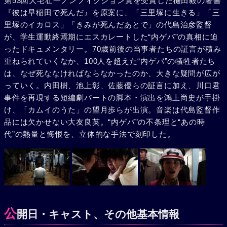
第53回大宅壮一ノンフィクション賞を受賞した樋田毅の著書
らなければならない。
『彼は早稲田で死んだ』を原案に、「三里塚に生きる」「三
里塚のイカロス」「きみが死んだあとで」の代島治彦監督
が、学生運動終焉期にエスカレートした“内ゲバ”の真相に迫
ったドキュメンタリー。70歳前後の当事者たちの証言が積み
重ねられていくなか、100人を超えた“内ゲバ”の犠牲者たち
は、なぜ死ななければならなかったのか、大きな疑問が広が
っていく。内田樹、池上彰、佐藤優らの証言に加え、川口君
事件を再現する短編劇パートの脚本・演出を鴻上尚史が手掛
け、「カムイのうた」の望月歩らが出演。音楽は代島監督作
品には欠かせない大友良英。“内ゲバ”の不条理と“あの時
代”の熱量と悔恨を、立体的な手法で刻印した。
公
開日・キャスト、その他基本情報