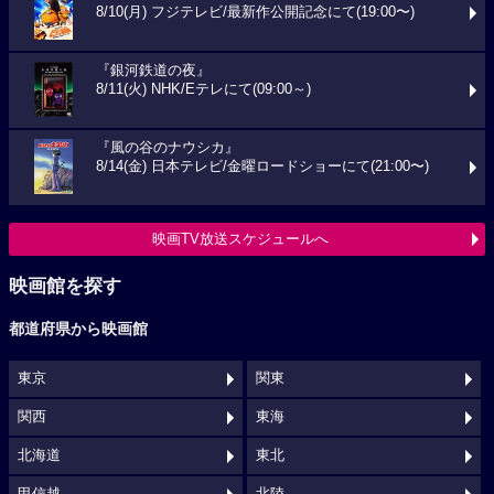
8/10(月) フジテレビ/最新作公開記念にて(19:00〜)
『銀河鉄道の夜』
8/11(火) NHK/Eテレにて(09:00～)
『風の谷のナウシカ』
8/14(金) 日本テレビ/金曜ロードショーにて(21:00〜)
映画TV放送スケジュールへ
映画館を探す
都道府県から映画館
東京
関東
関西
東海
北海道
東北