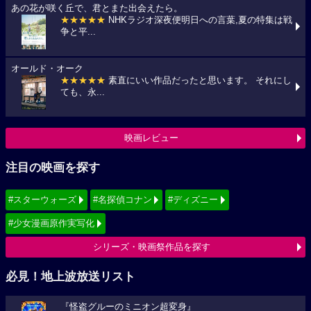
あの花が咲く丘で、君とまた出会えたら。
★★★★★
NHKラジオ深夜便明日への言葉,夏の特集は戦
争と平...
オールド・オーク
★★★★★
素直にいい作品だったと思います。 それにし
ても、永...
映画レビュー
注目の映画を探す
#スターウォーズ
#名探偵コナン
#ディズニー
#少女漫画原作実写化
シリーズ・映画祭作品を探す
必見！地上波放送リスト
『怪盗グルーのミニオン超変身』