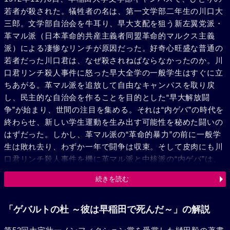
若者が殺された。犠牲者の名は、第一文学部二年生の川口大
三郎。文学部自治会を牛耳り、早大支配を狙う新左翼党派・
革マル派（日本革命的共産主義者同盟革命的マルクス主義
派）による凄惨なリンチが原因だった。好奇心旺盛な普通の
若者だった川口君は、なぜ殺されねばならなかったのか。川
口君リンチ殺人事件に怒った早大全学の一般学生はすぐに立
ちあがる。革マル派を追放して自由なキャンパスを取り戻
し、民主的な自治会を作ることを目的とした“早大解放闘
争”が始まり、世間の注目を集める。それは“内ゲバ”の時代を
終わらせ、新しい学生運動を生み出す可能性を秘めた闘いの
はずだった。しかし、革マル派の“革命的暴力”の前に一般学
生は敗れ去り、わずか一年で闘争は収束。そして皮肉にも川
口君リンチ殺人事件を機に革マル派と中核派の“内ゲバ”は、
社青同解放派（日本社会主義青年同盟解放派）をも巻き込む
続きを読む
形でエスカレートしていく。その結果、100人の“内ゲバ”の
犠牲者が出た。彼らはなぜ死ななければならなかったのか。
理想に燃えた約50年前の若者たちが犯した失敗を、理想に燃
「ゲバルトの杜 ～彼は早稲田で死んだ～」の解説
える未来の若者たちが二度と繰り返さないため、私たちは知