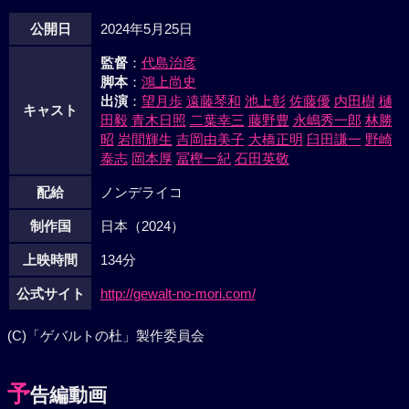
公開日
2024年5月25日
監督
：
代島治彦
脚本
：
鴻上尚史
出演
：
望月歩
遠藤琴和
池上彰
佐藤優
内田樹
樋
キャスト
田毅
青木日照
二葉幸三
藤野豊
永嶋秀一郎
林勝
昭
岩間輝生
吉岡由美子
大橋正明
臼田謙一
野崎
泰志
岡本厚
冨樫一紀
石田英敬
配給
ノンデライコ
制作国
日本（2024）
上映時間
134分
公式サイト
http://gewalt-no-mori.com/
(C)「ゲバルトの杜」製作委員会
予
告編動画