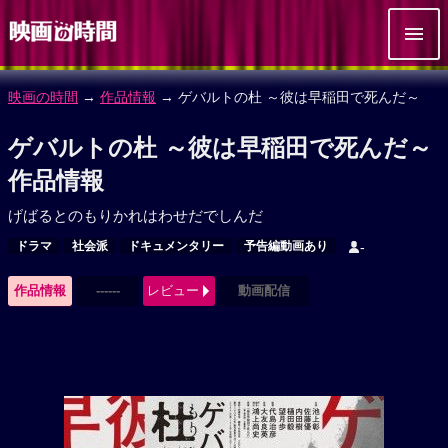
映画の時間
→
作品情報
→ ゲバルトの杜 ～彼は早稲田で死んだ～
ゲバルトの杜 ～彼は早稲田で死んだ～
作品情報
げばるとのもりかれはわせだでしんだ
ドラマ
社会派
ドキュメンタリー
予告編動画あり
-
作品情報
------
レビュー
動画配信