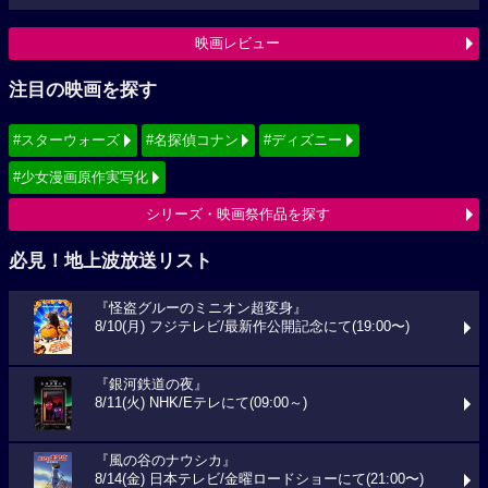
映画レビュー
注目の映画を探す
#スターウォーズ
#名探偵コナン
#ディズニー
#少女漫画原作実写化
シリーズ・映画祭作品を探す
必見！地上波放送リスト
『怪盗グルーのミニオン超変身』
8/10(月) フジテレビ/最新作公開記念にて(19:00〜)
『銀河鉄道の夜』
8/11(火) NHK/Eテレにて(09:00～)
『風の谷のナウシカ』
8/14(金) 日本テレビ/金曜ロードショーにて(21:00〜)