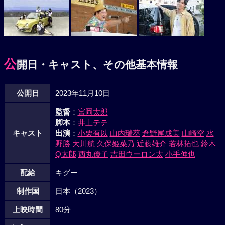
公
開日・キャスト、その他基本情報
公開日
2023年11月10日
監督
：
宮岡太郎
脚本
：
井上テテ
キャスト
出演
：
小栗有以
山内瑞葵
倉野尾成美
山崎空
水
野勝
大川航
久保姫菜乃
近藤雄介
若林拓也
鈴木
Q太郎
西丸優子
吉田ウーロン太
小手伸也
配給
キグー
制作国
日本（2023）
上映時間
80分