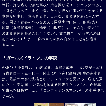
練習に打ち込んできた高校生活を振り返り、ショックのあま
り引きこもってしまう小春。そんな彼女に追い打ちをかける
事件が発生し、立ち直る事が出来ないまま夏休みに突入す
る。同じく青春の悩みを抱える同級生の由佳（山内瑞葵）、
玲奈（倉野尾成美）、歩美（山﨑空）は、そんな小春と“こ
のまま夏休みを過ごしたくない”と意気投合。それぞれの目
的に向かう4人は、一台の車で東京へ向かうことを決意す
る……。
「ガールズドライブ」の解説
AKB48の小栗有以、山内瑞葵、倉野尾成美、山﨑空が出演す
る青春ロードムービー。陸上に打ち込む高校3年生の南小春
は、最後の大会で失格となり、ショックを受ける。迎えた夏
休み、小春は同じく悩みを抱える同級生たちと4人、自動車
で東京を目指す……。「コンフィデンスマンJP」の小手伸也
が共演。