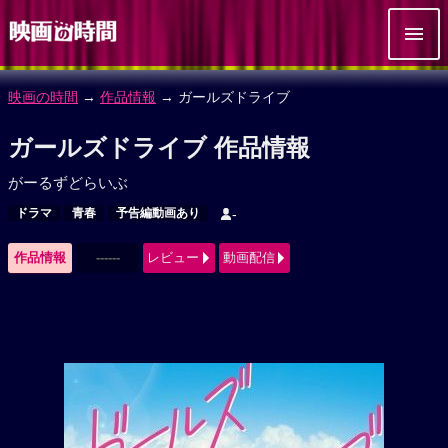
映画の時間
→
作品情報
→ ガールズドライブ
ガールズドライブ 作品情報
がーるずどらいぶ
ドラマ
青春
予告編動画あり
-
作品情報
------
レビュー
動画配信