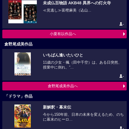
未成仏百物語 AKB48 異界への灯火寺
≪見逃し≫富樫麻美（込山...
-
小栗有以作品へ
倉野尾成美作品
いちばん逢いたいひと
11歳の少女・楓（田中千空）は、ある日突然、
授業中に倒れ、“...
-
倉野尾成美作品へ
「ドラマ」作品
新解釈・幕末伝
今から150年前、日本の未来を変えるため、のち
に幕末のヒーロ...
-