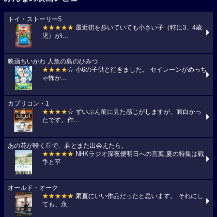
トイ・ストーリー5
★★★★★
最近街を歩いていても小さい子（特に3、4歳
児）がi...
映画ちいかわ 人魚の島のひみつ
★★★★
☆ 小6の子供と行きました。 セイレーンがめっち
ゃ怖か...
カプリコン・1
★★★★
☆ ずいぶん前に見た感じがしますが、面白かっ
たです。作...
あの花が咲く丘で、君とまた出会えたら。
★★★★★
NHKラジオ深夜便明日への言葉,夏の特集は戦
争と平...
オールド・オーク
★★★★★
素直にいい作品だったと思います。 それにし
ても、永...