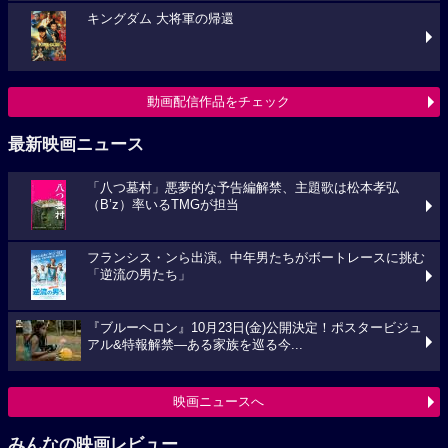
キングダム 大将軍の帰還
動画配信作品をチェック
最新映画ニュース
「八つ墓村」悪夢的な予告編解禁、主題歌は松本孝弘
（B’z）率いるTMGが担当
フランシス・ンら出演。中年男たちがボートレースに挑む
「逆流の男たち」
『ブルーヘロン』10月23日(金)公開決定！ポスタービジュ
アル&特報解禁―ある家族を巡る今...
映画ニュースへ
みんなの映画レビュー