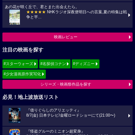
あの花が咲く丘で、君とまた出会えたら。
★★★★★
NHKラジオ深夜便明日への言葉,夏の特集は戦
争と平...
映画レビュー
注目の映画を探す
#スターウォーズ
#名探偵コナン
#ディズニー
#少女漫画原作実写化
シリーズ・映画祭作品を探す
必見！地上波放送リスト
『借りぐらしのアリエッティ』
8/7(金) 日本テレビ/金曜ロードショーにて(21:00〜)
『怪盗グルーのミニオン超変身』