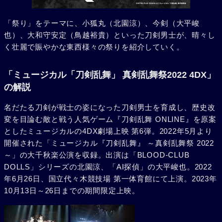
「祭り」をテーマに、小狐丸（北園涼）、今剣（大平峻
也）、大和守安定（鳥越裕貴）といった刀剣男士が、晴々し
く壮麗で賑やかな東西様々の祭りを紹介していく。
「ミュージカル「刀剣乱舞」 真剣乱舞祭2022 4DX」
の解説
名だたる刀剣が戦士の姿になった刀剣男士を育成し、歴史改
変を目論む敵と戦う人気ゲーム『刀剣乱舞 ONLINE』を原案
としたミュージカルの4DX劇場上映 第6弾。2022年5月より
開催された「ミュージカル『刀剣乱舞』 ～真剣乱舞祭 2022
～」の大千秋楽公演を収録。出演は「BLOOD-CLUB
DOLLS」シリーズの北園涼、「AI探偵」の大平峻也。2022
年6月26日、国立代々木競技場 第一体育館にて上演。2023年
10月13日～26日までの期間限定上映。