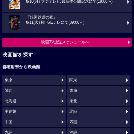
8/10(月) フジテレビ/最新作公開記念にて(19:00〜)
『銀河鉄道の夜』
8/11(火) NHK/Eテレにて(09:00～)
映画TV放送スケジュールへ
映画館を探す
都道府県から映画館
東京
関東
関西
東海
北海道
東北
甲信越
北陸
中国
四国
九州
沖縄