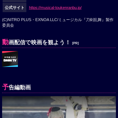
公式サイト
https://musical-toukenranbu.jp/
(C)NITRO PLUS・EXNOA LLC/ミュージカル『刀剣乱舞』製作
委員会
動
画配信で映画を観よう！
[PR]
予
告編動画