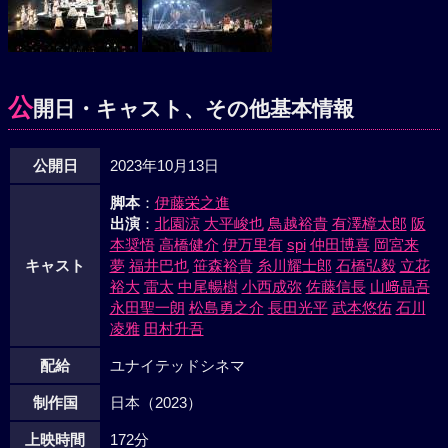
公
開日・キャスト、その他基本情報
公開日
2023年10月13日
脚本
：
伊藤栄之進
出演
：
北園涼
大平峻也
鳥越裕貴
有澤樟太郎
阪
本奨悟
高橋健介
伊万里有
spi
仲田博喜
岡宮来
キャスト
夢
福井巴也
笹森裕貴
糸川耀士郎
石橋弘毅
立花
裕大
雷太
中尾暢樹
小西成弥
佐藤信長
山﨑晶吾
永田聖一朗
松島勇之介
長田光平
武本悠佑
石川
凌雅
田村升吾
配給
ユナイテッドシネマ
制作国
日本（2023）
上映時間
172分