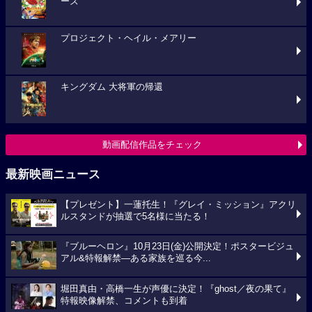
ーズ
プロジェクト・ヘイル・メアリー
キングダム 大将軍の帰還
動画配信作品をチェック
最新映画ニュース
【プレゼント】一蓮托生！『グレイ・ミッション』アクリ
ルスタンドが抽選で5名様に当たる！
『ブルーヘロン』10月23日(金)公開決定！ポスタービジュ
アル&特報解禁―ある家族を巡る今...
堀田真由・高橋一生が声優に決定！『ghost／夜の果て』
特報映像解禁、コメントも到着